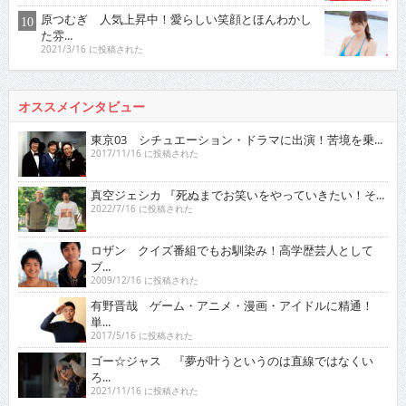
原つむぎ 人気上昇中！愛らしい笑顔とほんわかし
た雰...
2021/3/16 に投稿された
オススメインタビュー
東京03 シチュエーション・ドラマに出演！苦境を乗...
2017/11/16 に投稿された
真空ジェシカ 『死ぬまでお笑いをやっていきたい！そ...
2022/7/16 に投稿された
ロザン クイズ番組でもお馴染み！高学歴芸人として
ブ...
2009/12/16 に投稿された
有野晋哉 ゲーム・アニメ・漫画・アイドルに精通！
単...
2017/5/16 に投稿された
ゴー☆ジャス 『夢が叶うというのは直線ではなくい
ろ...
2021/11/16 に投稿された