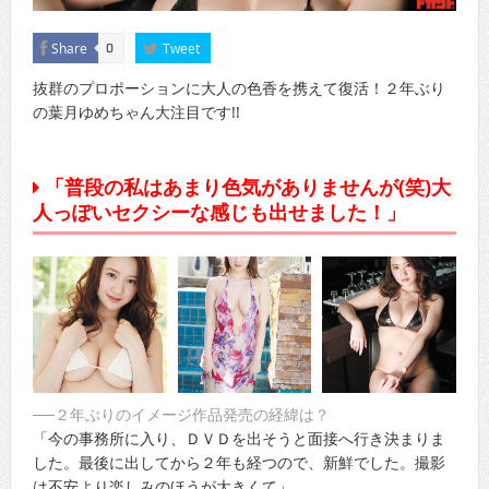
Share
Tweet
0
抜群のプロポーションに大人の色香を携えて復活！２年ぶり
の葉月ゆめちゃん大注目です!!
「普段の私はあまり色気がありませんが(笑)大
人っぽいセクシーな感じも出せました！」
──２年ぶりのイメージ作品発売の経緯は？
「今の事務所に入り、ＤＶＤを出そうと面接へ行き決まりま
した。最後に出してから２年も経つので、新鮮でした。撮影
は不安より楽しみのほうが大きくて」