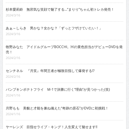
杉本愛莉鈴 無邪気な笑顔で魅了する…“まりり”ちゃん初トレカ発売！
2024/3/16
あぁ～しらき 男かな？女かな？「ずっとフザけていたい！」
2024/3/16
牧野みなた アイドルグループBOCCHI。￼の黄色担当がデビューDVDを発
売！
2024/2/16
センチネル 『月笑』年間王者が極致目指して爆発する!?
2024/2/16
パンプキンポテトフライ M-1で決勝に行く“理由”が見つかった(笑)
2024/1/16
月野もも 美貌と才能を兼ね備えた“奇跡の原石”がDVDに初挑戦！
2024/1/16
ヤーレンズ 目指せライブ・キング！人生変えて魅せます!!