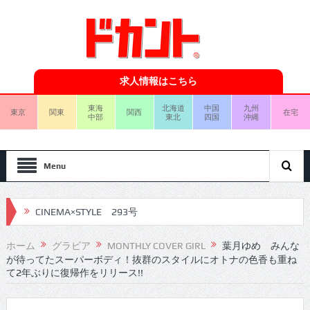
求人情報はこちら
東海
北海道
中国
九州
東京
関東
関西
在宅
中部
東北
四国
沖縄
Menu
CINEMA×STYLE 293号
CINEMA×STYLE 292号
ホーム
グラビア
MONTHLY COVER GIRL
葉月ゆめ みんな
が待ってたスーパーボディ！抜群のスタイルにオトナの色香も重ね
CINEMA×STYLE 291号
て2年ぶりに復帰作をリリース!!
CINEMA×STYLE 290号