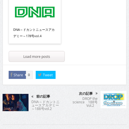
DNA～ドカントニュースアカ
デミー～178号vol.4
Load more posts
Share
Tweet
0
次の記事
前の記事
DROP the
DNA～ドカントニ
science 188号
ュースアカデミー
Vol.2
～188号vol.2