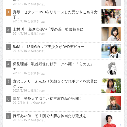
2016/5/16 に投稿された
真琴 セクシーDVDをリリースした元ひきこもり女
子...
2013/4/16 に投稿された
土村 芳 新進女優が「愛の渦」監督舞台に
2014/7/16 に投稿された
RaMu 18歳Gカップ美少女がDVDデビュー
2016/4/16 に投稿された
稀見理都 乳首残像に触手・アヘ顔・「らめぇ」……
エ...
2018/3/16 に投稿された
倉沢しえり ふんわり笑顔＆くびれボディを武器に
グラ...
2021/2/16 に投稿された
深琴 等身大で演じた初主演作品が公開！
2017/11/16 に投稿された
行平あい佳 初主演で大胆な体当たり艶技を…
2018/9/15 に投稿された