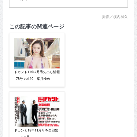
撮影／横内禎久
この記事の関連ページ
ドカント17年7月号先出し情報
178号 vol.10 葉月ゆめ
ドカンと18年11月号を全部出
し 194号