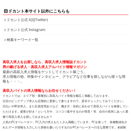
ドカント本サイト以外にこちらも
ドカント公式 X(旧Twitter)
ドカント公式 Instagram
検索キーワード一覧
高収入求人をお探しなら、高収入求人情報誌ドカント
男の稼げる求人・高収入求人アルバイト情報マガジン
最新の高収入求人情報をゲットしてドカント稼ごう。
求人情報の他、特集やインタビュー、グラビアなど仕事を探しながら様々な情
報も・・・。
高収入バイトの求人情報ならお任せください！
ドカントでは、エリア別・業種別に高収入バイト情報を幅広く掲載しております。
注目のピックアップ求人も定期的に更新して参りますので、是非チェックしてみてください。
日払いや即決求人、また社員登用ありなど、働き方・目的に合わせて高収入バイトを検索してい
ただけます。接客が好き！という方や、コツコツ集中するのが得意！等、自分の長所にあった業
種で高収入求人を探してみませんか？
人気のPCオペレーター、PC入力の求人もたくさん掲載しています。PCを使って、各種数値化さ
れたデータ情報を入力したり原稿を書いたりするのがPCオペレーターの主な業務です。未経験