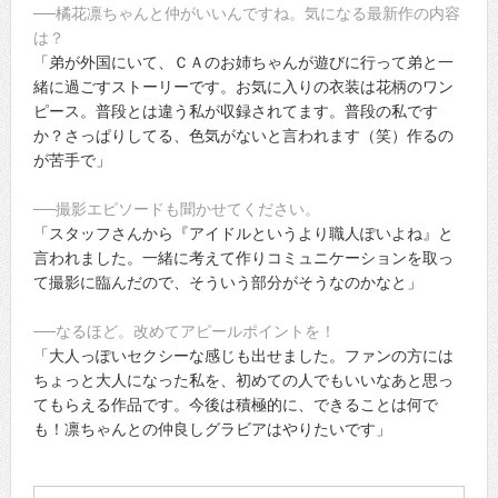
──橘花凛ちゃんと仲がいいんですね。気になる最新作の内容
は？
「弟が外国にいて、ＣＡのお姉ちゃんが遊びに行って弟と一
緒に過ごすストーリーです。お気に入りの衣装は花柄のワン
ピース。普段とは違う私が収録されてます。普段の私です
か？さっぱりしてる、色気がないと言われます（笑）作るの
が苦手で」
──撮影エピソードも聞かせてください。
「スタッフさんから『アイドルというより職人ぽいよね』と
言われました。一緒に考えて作りコミュニケーションを取っ
て撮影に臨んだので、そういう部分がそうなのかなと」
──なるほど。改めてアピールポイントを！
「大人っぽいセクシーな感じも出せました。ファンの方には
ちょっと大人になった私を、初めての人でもいいなあと思っ
てもらえる作品です。今後は積極的に、できることは何で
も！凛ちゃんとの仲良しグラビアはやりたいです」