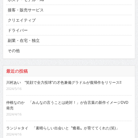
接客・販売サービス
クリエイティブ
ドライバー
副業・在宅・独立
その他
最近の投稿
川村あい “笑顔で全力投球”の才色兼備グラドルが復帰作をリリース!!
2024/5/16
仲根なのか 「みんなの言うことは絶対！」が合言葉の新作イメージDVD
発売
2024/4/16
ランジャタイ 「素晴らしい出会いと〝癒着〟が育ててくれた(笑)」
2024/4/16