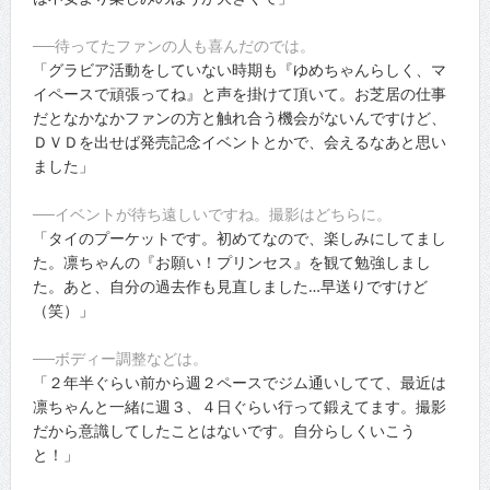
──待ってたファンの人も喜んだのでは。
「グラビア活動をしていない時期も『ゆめちゃんらしく、マ
イペースで頑張ってね』と声を掛けて頂いて。お芝居の仕事
だとなかなかファンの方と触れ合う機会がないんですけど、
ＤＶＤを出せば発売記念イベントとかで、会えるなあと思い
ました」
──イベントが待ち遠しいですね。撮影はどちらに。
「タイのプーケットです。初めてなので、楽しみにしてまし
た。凛ちゃんの『お願い！プリンセス』を観て勉強しまし
た。あと、自分の過去作も見直しました…早送りですけど
（笑）」
──ボディー調整などは。
「２年半ぐらい前から週２ペースでジム通いしてて、最近は
凛ちゃんと一緒に週３、４日ぐらい行って鍛えてます。撮影
だから意識してしたことはないです。自分らしくいこう
と！」