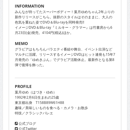
INFORMATION
みんなが待ってたスーパーボディー！葉月ゆめちゃん2年ぶりの
新作リリースがこちら。抜群のスタイルはそのままに、大人の
色気を重ねた姿でDVD＆Blu-rayを同時発売!!
イメージDVD＆Blu-ray『ミルキー・グラマー』は竹書房から6
月23日(金)発売。4104円(税込)ほか。
MEMO
グラビアはもちろんバラエティ番組や舞台、イベント出演など
マルチに活躍。リリースするイメージDVDはヒット連発も15年7
月発売の「ゆめきぶん」でグラビア活動休止。最新作となる第8
弾で復帰を飾った。
PROFILE
葉月ゆめ（はづき・ゆめ）
1992年2月6日生まれの25歳
東京都出身 T158B89W61H88
趣味／美味しいものを食べる・カメラ・お散歩
特技／クラシックバレエ
公式ブログ
公式Twitter