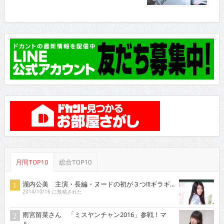
月間TOP10
総合TOP10
瀧内公美 主演・長編・ヌードの初が３つ!!!ギラギ...
2014/10/16 に投稿された
雨宮留菜さん 「ミスヤンチャン2016」参戦！マ
ル...