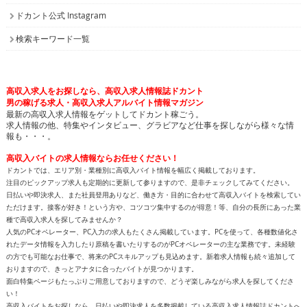
ドカント公式 Instagram
検索キーワード一覧
高収入求人をお探しなら、高収入求人情報誌ドカント
男の稼げる求人・高収入求人アルバイト情報マガジン
最新の高収入求人情報をゲットしてドカント稼ごう。
求人情報の他、特集やインタビュー、グラビアなど仕事を探しながら様々な情
報も・・・。
高収入バイトの求人情報ならお任せください！
ドカントでは、エリア別・業種別に高収入バイト情報を幅広く掲載しております。
注目のピックアップ求人も定期的に更新して参りますので、是非チェックしてみてください。
日払いや即決求人、また社員登用ありなど、働き方・目的に合わせて高収入バイトを検索してい
ただけます。接客が好き！という方や、コツコツ集中するのが得意！等、自分の長所にあった業
種で高収入求人を探してみませんか？
人気のPCオペレーター、PC入力の求人もたくさん掲載しています。PCを使って、各種数値化さ
れたデータ情報を入力したり原稿を書いたりするのがPCオペレーターの主な業務です。未経験
の方でも可能なお仕事で、将来のPCスキルアップも見込めます。新着求人情報も続々追加して
おりますので、きっとアナタに合ったバイトが見つかります。
面白特集ページもたっぷりご用意しておりますので、どうぞ楽しみながら求人を探してくださ
い！
高収入バイトをお探しなら、日払いや即決求人を多数掲載している高収入求人情報誌ドカントへ