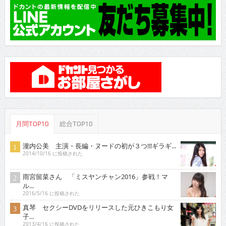
月間TOP10
総合TOP10
瀧内公美 主演・長編・ヌードの初が３つ!!!ギラギ...
2014/10/16 に投稿された
雨宮留菜さん 「ミスヤンチャン2016」参戦！マ
ル...
2016/5/16 に投稿された
真琴 セクシーDVDをリリースした元ひきこもり女
子...
2013/4/16 に投稿された