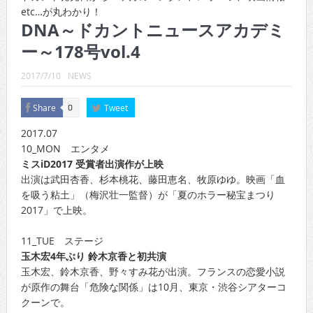
CINEMA×STYLE 289号
etc…が丸わかり！
DNA～ドカントニュースアカデミ
CINEMA×STYLE 288号
ー～178号vol.4
CINEMA×STYLE 287号
2017/7/10
NEWS
CINEMA×STYLE 286号
Share
Tweet
0
CINEMA×STYLE 285号
2017.07
CINEMA×STYLE 294号
10_MON エンタメ
ミスiD2017 受賞者出演作が上映
出演は武田杏香、杉本桃花、藤田恵名、牧原ゆゆ。映画「血
を吸う粘土」（梅沢壮一監督）が「夏のホラー秘宝まつり
2017」で上映。
11_TUE ステージ
玉木宏4年ぶり 鈴木京香と初共演
玉木宏、鈴木京香、野々すみ花が出演。フランスの恋愛小説
が原作の舞台「危険な関係」は10月、東京・渋谷シアターコ
クーンで。