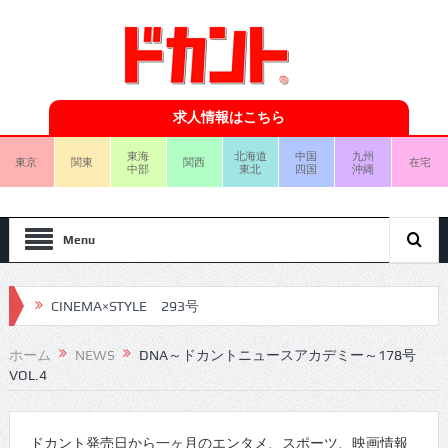
求人情報はこちら
東海
北海道
中国
九州
東京
関東
関西
在宅
中部
東北
四国
沖縄
Menu
CINEMA×STYLE 293号
CINEMA×STYLE 292号
ホーム
NEWS
DNA～ドカントニュースアカデミー～178号
VOL.4
CINEMA×STYLE 291号
CINEMA×STYLE 290号
ドカント発売日から一ヶ月のエンタメ、スポーツ、映画情報