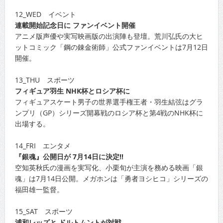
12_WED イベント
連載開始記念日に ファンイベント開催
アニメ版声優や実写映画版の出演陣も登壇。荒川弘氏の大ヒ
ットコミック「鋼の錬金術師」公式ファンイベントは7月12日
開催。
13_THU スポーツ
フィギュア羽生 NHK杯とロシア杯に
フィギュアスケート男子の世界選手権王者・羽生結弦はグラ
ンプリ（GP）シリーズ開幕戦のロシア杯と第4戦のNHK杯に
出場する。
14_FRI エンタメ
『銀魂』公開日が 7月14日に決定!!
空知英秋氏の漫画を実写化、小栗旬が主演を務める映画「銀
魂」は7月14日公開。メガホンは「勇者ヨシヒコ」シリーズの
福田雄一監督。
15_SAT スポーツ
浦和レッズと ドルトムントが対戦