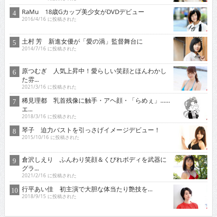
RaMu 18歳Gカップ美少女がDVDデビュー
2016/4/16 に投稿された
土村 芳 新進女優が「愛の渦」監督舞台に
2014/7/16 に投稿された
原つむぎ 人気上昇中！愛らしい笑顔とほんわかし
た雰...
2021/3/16 に投稿された
稀見理都 乳首残像に触手・アヘ顔・「らめぇ」……
エ...
2018/3/16 に投稿された
琴子 迫力バストを引っさげイメージデビュー！
2015/10/16 に投稿された
倉沢しえり ふんわり笑顔＆くびれボディを武器に
グラ...
2021/2/16 に投稿された
行平あい佳 初主演で大胆な体当たり艶技を…
2018/9/15 に投稿された