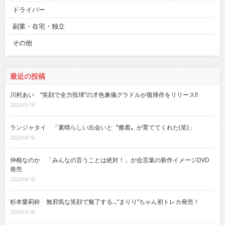
ドライバー
副業・在宅・独立
その他
最近の投稿
川村あい “笑顔で全力投球”の才色兼備グラドルが復帰作をリリース!!
2024/5/16
ランジャタイ 「素晴らしい出会いと〝癒着〟が育ててくれた(笑)」
2024/4/16
仲根なのか 「みんなの言うことは絶対！」が合言葉の新作イメージDVD
発売
2024/4/16
杉本愛莉鈴 無邪気な笑顔で魅了する…“まりり”ちゃん初トレカ発売！
2024/3/16