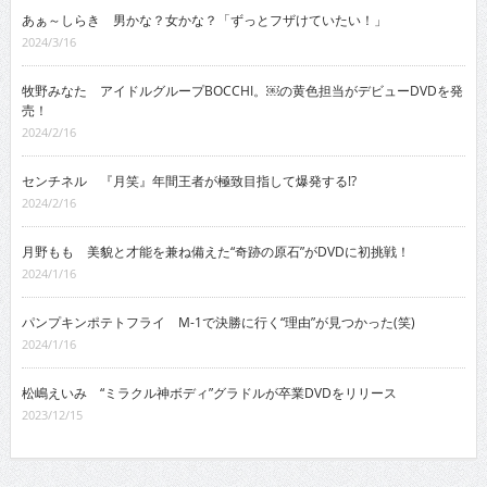
あぁ～しらき 男かな？女かな？「ずっとフザけていたい！」
2024/3/16
牧野みなた アイドルグループBOCCHI。￼の黄色担当がデビューDVDを発
売！
2024/2/16
センチネル 『月笑』年間王者が極致目指して爆発する!?
2024/2/16
月野もも 美貌と才能を兼ね備えた“奇跡の原石”がDVDに初挑戦！
2024/1/16
パンプキンポテトフライ M-1で決勝に行く“理由”が見つかった(笑)
2024/1/16
松嶋えいみ “ミラクル神ボディ”グラドルが卒業DVDをリリース
2023/12/15