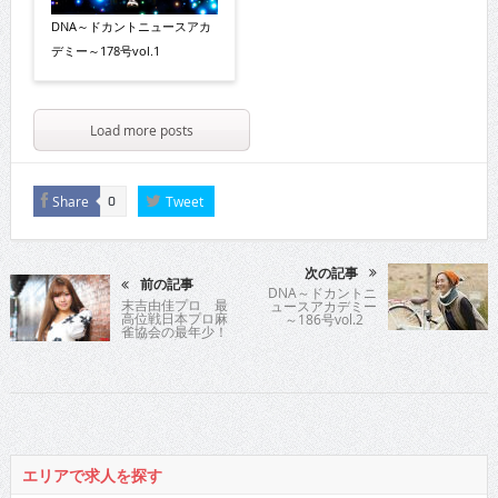
DNA～ドカントニュースアカ
デミー～178号vol.1
Load more posts
Share
Tweet
0
次の記事
前の記事
DNA～ドカントニ
末吉由佳プロ 最
ュースアカデミー
高位戦日本プロ麻
～186号vol.2
雀協会の最年少！
10代デビュー
の“ゆーゆ”が降臨!!
エリアで求人を探す