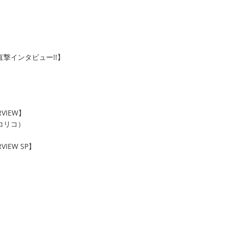
撃インタビュー!!】
RVIEW】
コリコ）
RVIEW SP】