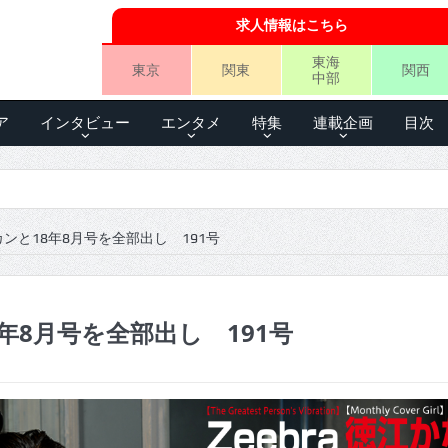
求人情報はこちら
東海
東京
関東
関西
中部
ア
インタビュー
エンタメ
特集
連載企画
目次
ンと18年8月号を全部出し 191号
年8月号を全部出し 191号