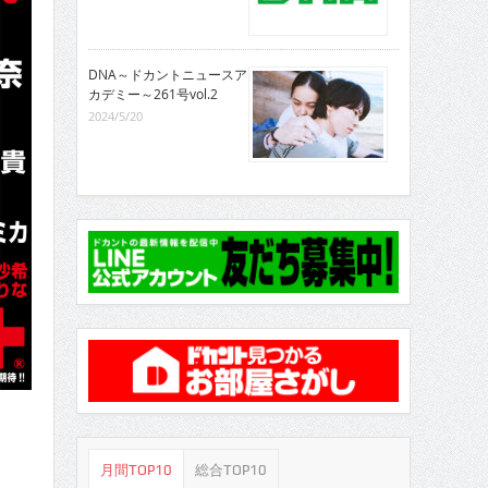
DNA～ドカントニュースア
カデミー～261号vol.2
2024/5/20
月間TOP10
総合TOP10