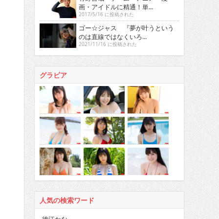
画・アイドルに精通！単...
2017/5/16 に投稿された
ゴー☆ジャス 『夢が叶うという
のは直線ではなくいろ...
2021/11/16 に投稿された
グラビア
人気の検索ワード