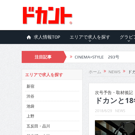
求人情報TOP
エリアで求人を探す
グラビ
注目記事
CINEMA×STYLE 293号
CINEMA×STYLE 292号
ホーム
NEWS
ドカ
エリアで求人を探す
CINEMA×STYLE 291号
新宿
CINEMA×STYLE 290号
次号予告・取材後記
渋谷
ドカンと18
CINEMA×STYLE 289号
池袋
2018/6/29
NEWS
CINEMA×STYLE 288号
上野
五反田・品川
CINEMA×STYLE 287号