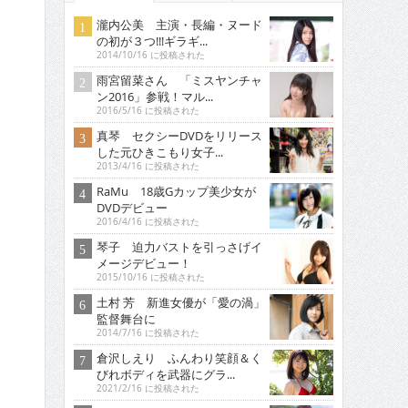
瀧内公美 主演・長編・ヌード
の初が３つ!!!ギラギ...
2014/10/16 に投稿された
雨宮留菜さん 「ミスヤンチャ
ン2016」参戦！マル...
2016/5/16 に投稿された
真琴 セクシーDVDをリリース
した元ひきこもり女子...
2013/4/16 に投稿された
RaMu 18歳Gカップ美少女が
DVDデビュー
2016/4/16 に投稿された
琴子 迫力バストを引っさげイ
メージデビュー！
2015/10/16 に投稿された
土村 芳 新進女優が「愛の渦」
監督舞台に
2014/7/16 に投稿された
倉沢しえり ふんわり笑顔＆く
びれボディを武器にグラ...
2021/2/16 に投稿された