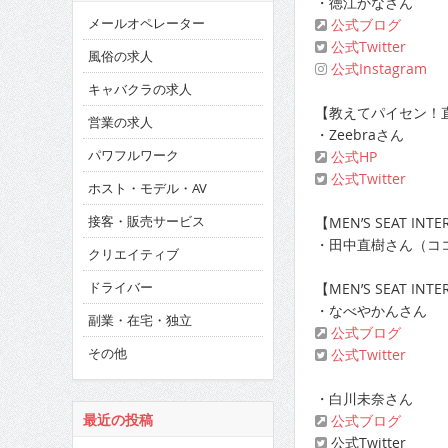
・徳江かなさん
メールオペレーター
公式ブログ
公式Twitter
風俗の求人
公式Instagram
キャバクラの求人
【教えてパイセン！直
営業の求人
・Zeebraさん
パワフルワーク
公式HP
公式Twitter
ホスト・モデル・AV
接客・販売サービス
【MEN’S SEAT INTE
・田中直樹さん（コ
クリエイティブ
ドライバー
【MEN’S SEAT INTE
・なべやかんさん
副業・在宅・独立
公式ブログ
その他
公式Twitter
・白川未奈さん
公式ブログ
最近の投稿
公式Twitter