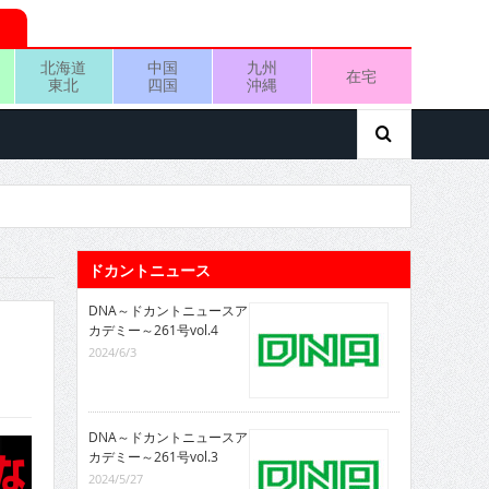
北海道
中国
九州
在宅
東北
四国
沖縄
ドカントニュース
DNA～ドカントニュースア
カデミー～261号vol.4
2024/6/3
DNA～ドカントニュースア
カデミー～261号vol.3
2024/5/27