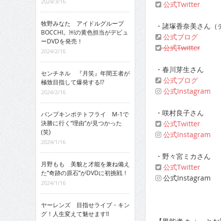
2024/3/16
公式Twitter
牧野みなた アイドルグループ
・諸塚香奈美さん（
BOCCHI。￼の黄色担当がデビュ
公式ブログ
ーDVDを発売！
公式Twitter
2024/2/16
・春川芽生さん
センチネル 『月笑』年間王者が
公式ブログ
極致目指して爆発する!?
公式Instagram
2024/2/16
・咲村良子さん
パンプキンポテトフライ M-1で
公式Twitter
決勝に行く“理由”が見つかった
(笑)
公式Instagram
2024/1/16
・野々宮ミカさん
月野もも 美貌と才能を兼ね備え
公式Twitter
た“奇跡の原石”がDVDに初挑戦！
公式Instagram
2024/1/16
ヤーレンズ 目指せライブ・キン
グ！人生変えて魅せます!!