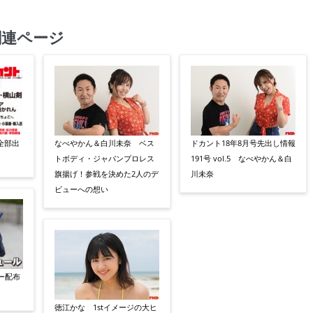
関連ページ
全部出
なべやかん＆白川未奈 ベス
ドカント18年8月号先出し情報
トボディ・ジャパンプロレス
191号 vol.5 なべやかん＆白
旗揚げ！参戦を決めた2人のデ
川未奈
ビューへの想い
ー配布
徳江かな 1stイメージの大ヒ