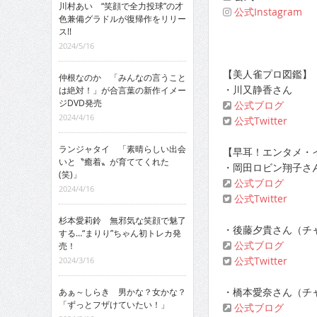
川村あい “笑顔で全力投球”の才
公式Instagram
色兼備グラドルが復帰作をリリー
ス!!
2024/5/16
【美人雀プロ図鑑】
仲根なのか 「みんなの言うこと
・川又静香さん
は絶対！」が合言葉の新作イメー
ジDVD発売
公式ブログ
2024/4/16
公式Twitter
ランジャタイ 「素晴らしい出会
【早耳！エンタメ・イ
いと〝癒着〟が育ててくれた
・岡田ロビン翔子さ
(笑)」
公式ブログ
2024/4/16
公式Twitter
杉本愛莉鈴 無邪気な笑顔で魅了
・後藤夕貴さん（チ
する…“まりり”ちゃん初トレカ発
公式ブログ
売！
公式Twitter
2024/3/16
・橋本愛奈さん（チ
あぁ～しらき 男かな？女かな？
「ずっとフザけていたい！」
公式ブログ