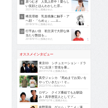
原つむぎ 人気上昇中！愛らし
い笑顔とほんわかした雰...
2021/3/16 に投稿された
稀見理都 乳首残像に触手・ア
ヘ顔・「らめぇ」……エ...
2018/3/16 に投稿された
行平あい佳 初主演で大胆な体
当たり艶技を…
2018/9/15 に投稿された
オススメインタビュー
東京03 シチュエーション・ドラ
マに出演！苦境を乗...
2017/11/16 に投稿された
真空ジェシカ 『死ぬまでお笑いを
やっていきたい！そ...
2022/7/16 に投稿された
ロザン クイズ番組でもお馴染
み！高学歴芸人としてブ...
2009/12/16 に投稿された
有野晋哉 ゲーム・アニメ・漫