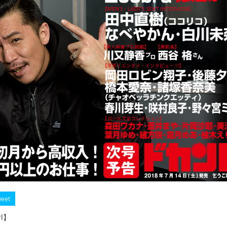
eet
rl】