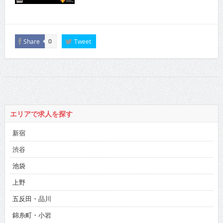
Share
Tweet
0
エリアで求人を探す
新宿
渋谷
池袋
上野
五反田・品川
錦糸町・小岩