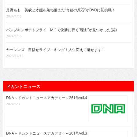
月野もも 美貌と才能を兼ね備えた“奇跡の原石”がDVDに初挑戦！
2024/1/16
パンプキンポテトフライ M-1で決勝に行く“理由”が見つかった(笑)
2024/1/16
ヤーレンズ 目指せライブ・キング！人生変えて魅せます!!
2023/12/15
ドカントニュース
DNA～ドカントニュースアカデミー～261号vol.4
2024/6/3
DNA～ドカントニュースアカデミー～261号vol.3