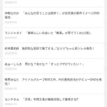
2024/5/16
仲根なのか 「みんなの言うことは絶対！」が合言葉の新作イメージDVD
発売
2024/4/16
ランジャタイ 「素晴らしい出会いと〝癒着〟が育ててくれた(笑)」
2024/4/16
杉本愛莉鈴 無邪気な笑顔で魅了する…“まりり”ちゃん初トレカ発売！
2024/3/16
あぁ～しらき 男かな？女かな？「ずっとフザけていたい！」
2024/3/16
牧野みなた アイドルグループBOCCHI。￼の黄色担当がデビューDVDを発
売！
2024/2/16
センチネル 『月笑』年間王者が極致目指して爆発する!?
2024/2/16