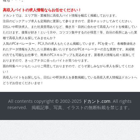
高収入バイトの求人情報ならお任せください！
ドカントでは、エリア別・業種別に高収入バイト情報を幅広く掲載しております。
注目のピックアップ求人も定期的に更新して参りますので、是非チェックしてみてください。
日払いや即決求人、また社員登用ありなど、働き方・目的に合わせて高収入バイトを検索してい
ただけます。接客が好き！という方や、コツコツ集中するのが得意！等、自分の長所にあった業
種で高収入求人を探してみませんか？
人気のPCオペレーター、PC入力の求人もたくさん掲載しています。PCを使って、各種数値化さ
れたデータ情報を入力したり原稿を書いたりするのがPCオペレーターの主な業務です。未経験
の方でも可能なお仕事で、将来のPCスキルアップも見込めます。新着求人情報も続々追加して
おりますので、きっとアナタに合ったバイトが見つかります。
面白特集ページもたっぷりご用意しておりますので、どうぞ楽しみながら求人を探してくださ
い！
高収入バイトをお探しなら、日払いや即決求人を多数掲載している高収入求人情報誌ドカントへ
どうぞお任せくださいませ！
All contents copyright © 2002-2025
ドカント.com
. All rights
reserved. 掲載記事、写真、イラストの無断転載を禁じます。