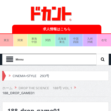
求人情報はこちら
東海
北海道
中国
九州
東京
関東
関西
在宅
中部
東北
四国
沖縄
Menu
CINEMA×STYLE 293号
CINEMA×STYLE 292号
ホーム
DROP THE SCIENCE 188号 VOL.1
188_DROP_GAME01
CINEMA×STYLE 291号
CINEMA×STYLE 290号
188_drop_game01