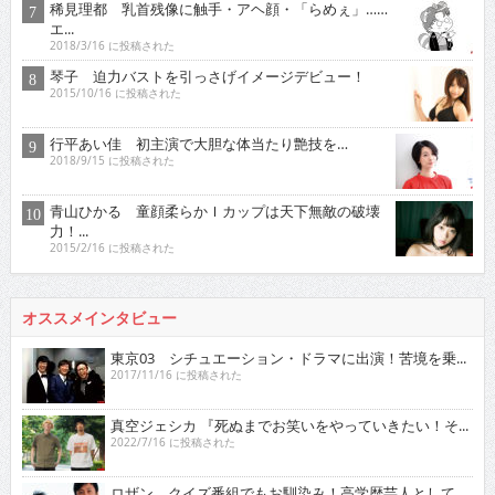
稀見理都 乳首残像に触手・アヘ顔・「らめぇ」……
エ...
2018/3/16 に投稿された
琴子 迫力バストを引っさげイメージデビュー！
2015/10/16 に投稿された
行平あい佳 初主演で大胆な体当たり艶技を…
2018/9/15 に投稿された
青山ひかる 童顔柔らかＩカップは天下無敵の破壊
力！...
2015/2/16 に投稿された
オススメインタビュー
東京03 シチュエーション・ドラマに出演！苦境を乗...
2017/11/16 に投稿された
真空ジェシカ 『死ぬまでお笑いをやっていきたい！そ...
2022/7/16 に投稿された
ロザン クイズ番組でもお馴染み！高学歴芸人として