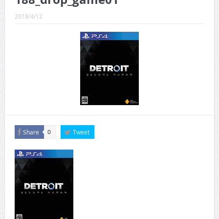
CINEMA×STYLE 289号
2018/4/12
CINEMA×STYLE 288号
CINEMA×STYLE 287号
CINEMA×STYLE 286号
CINEMA×STYLE 285号
CINEMA×STYLE 294号
Share
Tweet
0