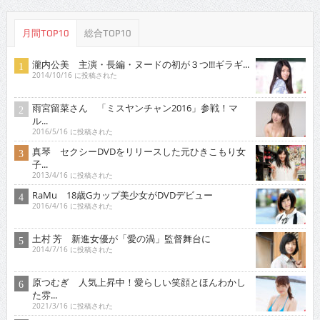
月間TOP10
総合TOP10
瀧内公美 主演・長編・ヌードの初が３つ!!!ギラギ...
2014/10/16 に投稿された
雨宮留菜さん 「ミスヤンチャン2016」参戦！マ
ル...
2016/5/16 に投稿された
真琴 セクシーDVDをリリースした元ひきこもり女
子...
2013/4/16 に投稿された
RaMu 18歳Gカップ美少女がDVDデビュー
2016/4/16 に投稿された
土村 芳 新進女優が「愛の渦」監督舞台に
2014/7/16 に投稿された
原つむぎ 人気上昇中！愛らしい笑顔とほんわかし
た雰...
2021/3/16 に投稿された