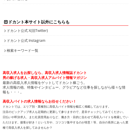
ドカント本サイト以外にこちらも
ドカント公式 X(旧Twitter)
ドカント公式 Instagram
検索キーワード一覧
高収入求人をお探しなら、高収入求人情報誌ドカント
男の稼げる求人・高収入求人アルバイト情報マガジン
最新の高収入求人情報をゲットしてドカント稼ごう。
求人情報の他、特集やインタビュー、グラビアなど仕事を探しながら様々な情
報も・・・。
高収入バイトの求人情報ならお任せください！
ドカントでは、エリア別・業種別に高収入バイト情報を幅広く掲載しております。
注目のピックアップ求人も定期的に更新して参りますので、是非チェックしてみてください。
日払いや即決求人、また社員登用ありなど、働き方・目的に合わせて高収入バイトを検索してい
ただけます。接客が好き！という方や、コツコツ集中するのが得意！等、自分の長所にあった業
種で高収入求人を探してみませんか？