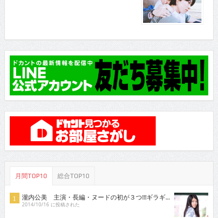
月間TOP10
総合TOP10
瀧内公美 主演・長編・ヌードの初が３つ!!!ギラギ...
2014/10/16 に投稿された