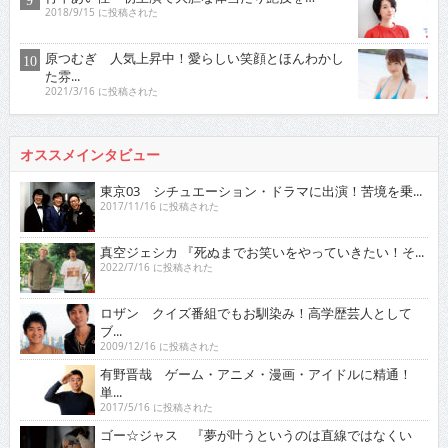
2018/9/15 に投稿された
原つむぎ 人気上昇中！愛らしい笑顔とほんわかし
た雰...
2021/3/16 に投稿された
オススメインタビュー
東京03 シチュエーション・ドラマに出演！苦境を乗...
2017/11/16 に投稿された
真空ジェシカ 『死ぬまでお笑いをやっていきたい！そ...
2022/7/16 に投稿された
ロザン クイズ番組でもお馴染み！高学歴芸人として
ブ...
2009/12/16 に投稿された
有野晋哉 ゲーム・アニメ・漫画・アイドルに精通！
単...
2017/5/16 に投稿された
ゴー☆ジャス 『夢が叶うというのは直線ではなくい