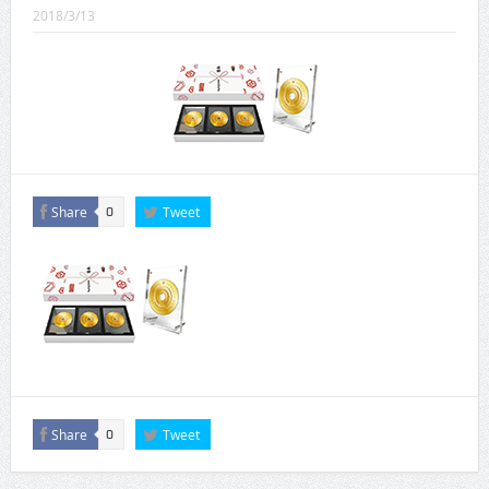
CINEMA×STYLE 289号
2018/3/13
CINEMA×STYLE 288号
CINEMA×STYLE 287号
CINEMA×STYLE 286号
CINEMA×STYLE 285号
Share
Tweet
0
CINEMA×STYLE 294号
Share
Tweet
0