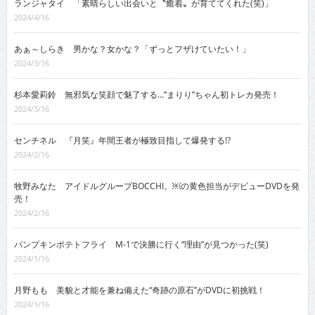
ランジャタイ 「素晴らしい出会いと〝癒着〟が育ててくれた(笑)」
2024/4/16
あぁ～しらき 男かな？女かな？「ずっとフザけていたい！」
2024/3/16
杉本愛莉鈴 無邪気な笑顔で魅了する…“まりり”ちゃん初トレカ発売！
2024/3/16
センチネル 『月笑』年間王者が極致目指して爆発する!?
2024/2/16
牧野みなた アイドルグループBOCCHI。￼の黄色担当がデビューDVDを発
売！
2024/2/16
パンプキンポテトフライ M-1で決勝に行く“理由”が見つかった(笑)
2024/1/16
月野もも 美貌と才能を兼ね備えた“奇跡の原石”がDVDに初挑戦！
2024/1/16