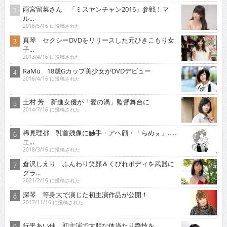
雨宮留菜さん 「ミスヤンチャン2016」参戦！マ
ル...
2016/5/16 に投稿された
真琴 セクシーDVDをリリースした元ひきこもり女
子...
2013/4/16 に投稿された
RaMu 18歳Gカップ美少女がDVDデビュー
2016/4/16 に投稿された
土村 芳 新進女優が「愛の渦」監督舞台に
2014/7/16 に投稿された
稀見理都 乳首残像に触手・アヘ顔・「らめぇ」……
エ...
2018/3/16 に投稿された
倉沢しえり ふんわり笑顔＆くびれボディを武器に
グラ...
2021/2/16 に投稿された
深琴 等身大で演じた初主演作品が公開！
2017/11/16 に投稿された
行平あい佳 初主演で大胆な体当たり艶技を…