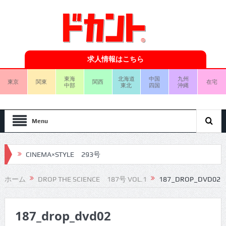
求人情報はこちら
東海
北海道
中国
九州
東京
関東
関西
在宅
中部
東北
四国
沖縄
Menu
CINEMA×STYLE 293号
CINEMA×STYLE 292号
ホーム
DROP THE SCIENCE 187号 VOL.1
187_DROP_DVD02
CINEMA×STYLE 291号
187_drop_dvd02
CINEMA×STYLE 290号