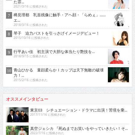
た雰...
2021/3/16 に投稿された
稀見理都 乳首残像に触手・アヘ顔・「らめぇ」……
エ...
2018/3/16 に投稿された
琴子 迫力バストを引っさげイメージデビュー！
2015/10/16 に投稿された
行平あい佳 初主演で大胆な体当たり艶技を…
2018/9/15 に投稿された
青山ひかる 童顔柔らかＩカップは天下無敵の破壊
力！...
2015/2/16 に投稿された
オススメインタビュー
東京03 シチュエーション・ドラマに出演！苦境を乗...
2017/11/16 に投稿された
真空ジェシカ 『死ぬまでお笑いをやっていきたい！そ...
2022/7/16 に投稿された