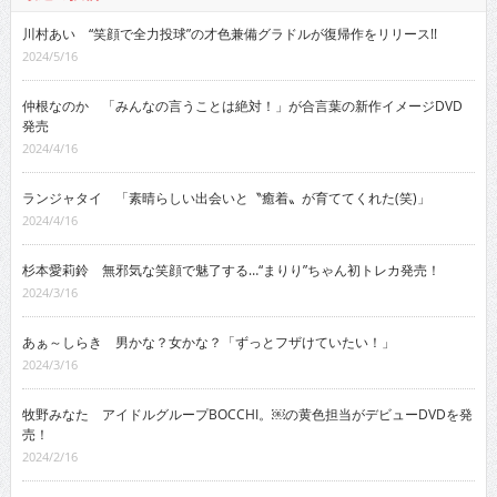
川村あい “笑顔で全力投球”の才色兼備グラドルが復帰作をリリース!!
2024/5/16
仲根なのか 「みんなの言うことは絶対！」が合言葉の新作イメージDVD
発売
2024/4/16
ランジャタイ 「素晴らしい出会いと〝癒着〟が育ててくれた(笑)」
2024/4/16
杉本愛莉鈴 無邪気な笑顔で魅了する…“まりり”ちゃん初トレカ発売！
2024/3/16
あぁ～しらき 男かな？女かな？「ずっとフザけていたい！」
2024/3/16
牧野みなた アイドルグループBOCCHI。￼の黄色担当がデビューDVDを発
売！
2024/2/16