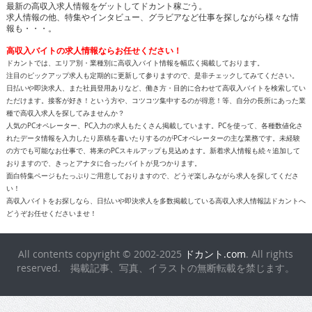
最新の高収入求人情報をゲットしてドカント稼ごう。
求人情報の他、特集やインタビュー、グラビアなど仕事を探しながら様々な情
報も・・・。
高収入バイトの求人情報ならお任せください！
ドカントでは、エリア別・業種別に高収入バイト情報を幅広く掲載しております。
注目のピックアップ求人も定期的に更新して参りますので、是非チェックしてみてください。
日払いや即決求人、また社員登用ありなど、働き方・目的に合わせて高収入バイトを検索してい
ただけます。接客が好き！という方や、コツコツ集中するのが得意！等、自分の長所にあった業
種で高収入求人を探してみませんか？
人気のPCオペレーター、PC入力の求人もたくさん掲載しています。PCを使って、各種数値化さ
れたデータ情報を入力したり原稿を書いたりするのがPCオペレーターの主な業務です。未経験
の方でも可能なお仕事で、将来のPCスキルアップも見込めます。新着求人情報も続々追加して
おりますので、きっとアナタに合ったバイトが見つかります。
面白特集ページもたっぷりご用意しておりますので、どうぞ楽しみながら求人を探してくださ
い！
高収入バイトをお探しなら、日払いや即決求人を多数掲載している高収入求人情報誌ドカントへ
どうぞお任せくださいませ！
All contents copyright © 2002-2025
ドカント.com
. All rights
reserved. 掲載記事、写真、イラストの無断転載を禁じます。