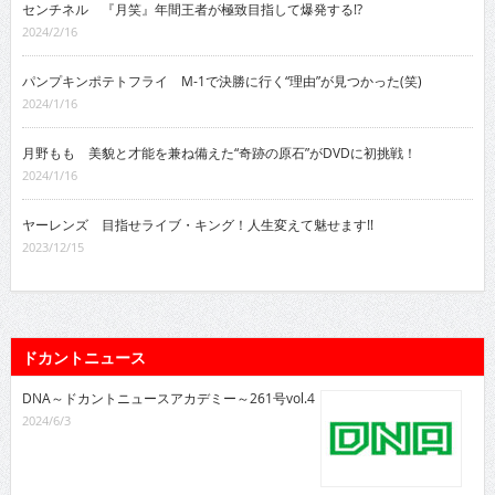
センチネル 『月笑』年間王者が極致目指して爆発する!?
2024/2/16
パンプキンポテトフライ M-1で決勝に行く“理由”が見つかった(笑)
2024/1/16
月野もも 美貌と才能を兼ね備えた“奇跡の原石”がDVDに初挑戦！
2024/1/16
ヤーレンズ 目指せライブ・キング！人生変えて魅せます!!
2023/12/15
ドカントニュース
DNA～ドカントニュースアカデミー～261号vol.4
2024/6/3