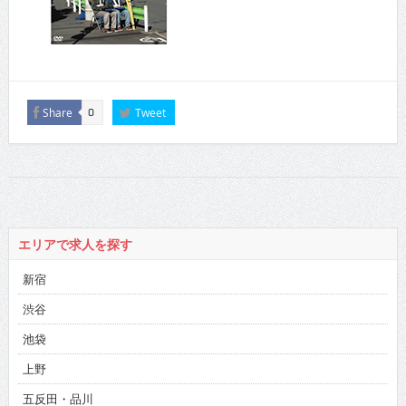
Share
Tweet
0
エリアで求人を探す
新宿
渋谷
池袋
上野
五反田・品川