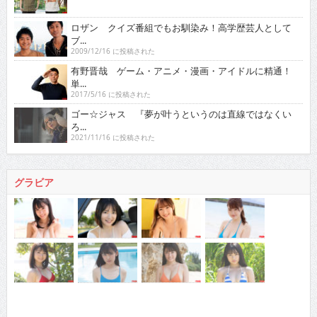
ロザン クイズ番組でもお馴染み！高学歴芸人として
ブ...
2009/12/16 に投稿された
有野晋哉 ゲーム・アニメ・漫画・アイドルに精通！
単...
2017/5/16 に投稿された
ゴー☆ジャス 『夢が叶うというのは直線ではなくい
ろ...
2021/11/16 に投稿された
グラビア