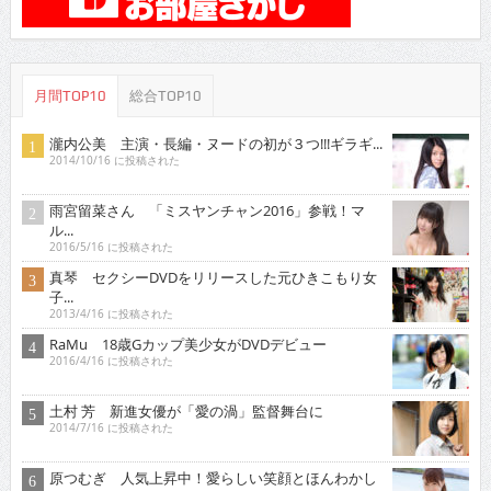
月間TOP10
総合TOP10
瀧内公美 主演・長編・ヌードの初が３つ!!!ギラギ...
2014/10/16 に投稿された
雨宮留菜さん 「ミスヤンチャン2016」参戦！マ
ル...
2016/5/16 に投稿された
真琴 セクシーDVDをリリースした元ひきこもり女
子...
2013/4/16 に投稿された
RaMu 18歳Gカップ美少女がDVDデビュー
2016/4/16 に投稿された
土村 芳 新進女優が「愛の渦」監督舞台に
2014/7/16 に投稿された
原つむぎ 人気上昇中！愛らしい笑顔とほんわかし