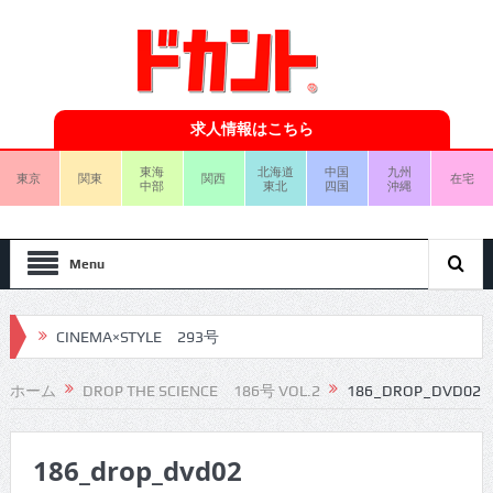
求人情報はこちら
東海
北海道
中国
九州
東京
関東
関西
在宅
中部
東北
四国
沖縄
Menu
CINEMA×STYLE 293号
CINEMA×STYLE 292号
ホーム
DROP THE SCIENCE 186号 VOL.2
186_DROP_DVD02
CINEMA×STYLE 291号
186_drop_dvd02
CINEMA×STYLE 290号