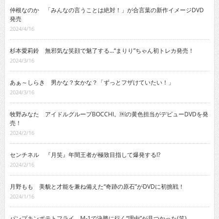
仲根なのか 「みんなの言うことは絶対！」が合言葉の新作イメージDVD
発売
2024/4/16
杉本愛莉鈴 無邪気な笑顔で魅了する…“まりり”ちゃん初トレカ発売！
2024/3/16
あぁ～しらき 男かな？女かな？「ずっとフザけていたい！」
2024/3/16
牧野みなた アイドルグループBOCCHI。￼の黄色担当がデビューDVDを発
売！
2024/2/16
センチネル 『月笑』年間王者が極致目指して爆発する!?
2024/2/16
月野もも 美貌と才能を兼ね備えた“奇跡の原石”がDVDに初挑戦！
2024/1/16
パンプキンポテトフライ M-1で決勝に行く“理由”が見つかった(笑)