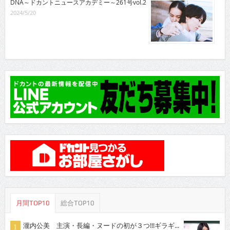
DNA～ドカントニュースアカデミー～261号vol.2
2024/5/20
月間TOP10
総合TOP10
瀧内公美 主演・長編・ヌードの初が３つ!!!ギラギ...