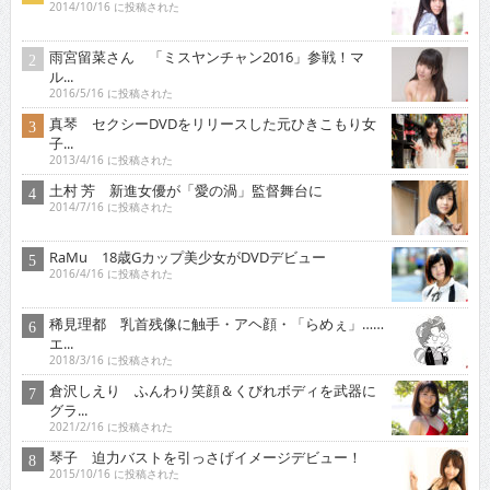
2014/10/16 に投稿された
雨宮留菜さん 「ミスヤンチャン2016」参戦！マ
ル...
2016/5/16 に投稿された
真琴 セクシーDVDをリリースした元ひきこもり女
子...
2013/4/16 に投稿された
土村 芳 新進女優が「愛の渦」監督舞台に
2014/7/16 に投稿された
RaMu 18歳Gカップ美少女がDVDデビュー
2016/4/16 に投稿された
稀見理都 乳首残像に触手・アヘ顔・「らめぇ」……
エ...
2018/3/16 に投稿された
倉沢しえり ふんわり笑顔＆くびれボディを武器に
グラ...
2021/2/16 に投稿された
琴子 迫力バストを引っさげイメージデビュー！
2015/10/16 に投稿された