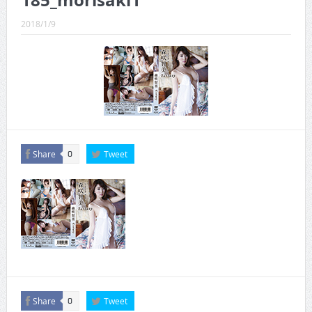
185_morisaki1
CINEMA×STYLE 289号
2018/1/9
CINEMA×STYLE 288号
CINEMA×STYLE 287号
CINEMA×STYLE 286号
CINEMA×STYLE 285号
CINEMA×STYLE 294号
Share
Tweet
0
Share
Tweet
0