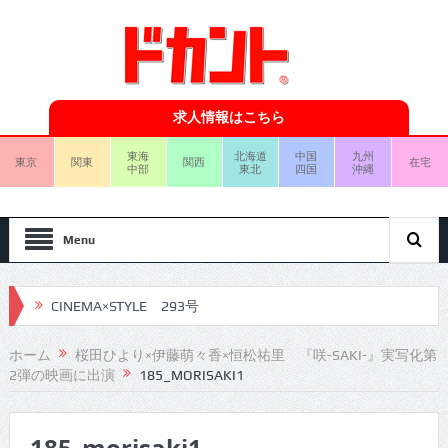
求人情報はこちら
東海
北海道
中国
九州
東京
関東
関西
在宅
中部
東北
四国
沖縄
Menu
CINEMA×STYLE 293号
CINEMA×STYLE 292号
ホーム
桜田ひより×伊藤萌々香×恒松祐里 『咲-SAKI-』実写化第
2弾の映画に出演
185_MORISAKI1
CINEMA×STYLE 291号
CINEMA×STYLE 290号