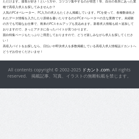
ただけます。接客が好き！という方や、コツコツ集中するのが得意！等、自分の長所にあった業
種で高収入求人を探してみませんか？
人気のPCオペレーター、PC入力の求人もたくさん掲載しています。PCを使って、各種数値化さ
れたデータ情報を入力したり原稿を書いたりするのがPCオペレーターの主な業務です。未経験
の方でも可能なお仕事で、将来のPCスキルアップも見込めます。新着求人情報も続々追加して
おりますので、きっとアナタに合ったバイトが見つかります。
面白特集ページもたっぷりご用意しておりますので、どうぞ楽しみながら求人を探してくださ
い！
高収入バイトをお探しなら、日払いや即決求人を多数掲載している高収入求人情報誌ドカントへ
どうぞお任せくださいませ！
All contents copyright © 2002-2025
ドカント.com
. All rights
reserved. 掲載記事、写真、イラストの無断転載を禁じます。