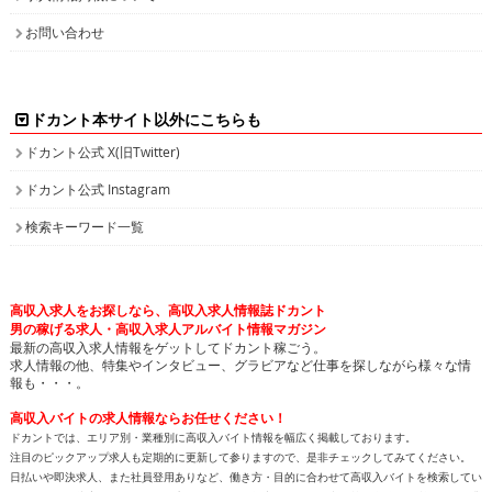
お問い合わせ
ドカント本サイト以外にこちらも
ドカント公式 X(旧Twitter)
ドカント公式 Instagram
検索キーワード一覧
高収入求人をお探しなら、高収入求人情報誌ドカント
男の稼げる求人・高収入求人アルバイト情報マガジン
最新の高収入求人情報をゲットしてドカント稼ごう。
求人情報の他、特集やインタビュー、グラビアなど仕事を探しながら様々な情
報も・・・。
高収入バイトの求人情報ならお任せください！
ドカントでは、エリア別・業種別に高収入バイト情報を幅広く掲載しております。
注目のピックアップ求人も定期的に更新して参りますので、是非チェックしてみてください。
日払いや即決求人、また社員登用ありなど、働き方・目的に合わせて高収入バイトを検索してい