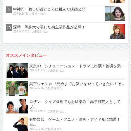
中神円 難しい役どころに挑んだ映画公開
2019/2/16 に投稿された
深琴 等身大で演じた初主演作品が公開！
2017/11/16 に投稿された
オススメインタビュー
東京03 シチュエーション・ドラマに出演！苦境を乗...
2017/11/16 に投稿された
真空ジェシカ 『死ぬまでお笑いをやっていきたい！そ...
2022/7/16 に投稿された
ロザン クイズ番組でもお馴染み！高学歴芸人として
ブ...
2009/12/16 に投稿された
有野晋哉 ゲーム・アニメ・漫画・アイドルに精通！
単...
2017/5/16 に投稿された