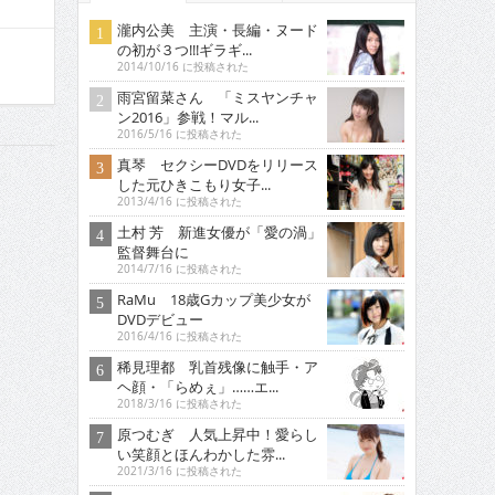
瀧内公美 主演・長編・ヌード
の初が３つ!!!ギラギ...
2014/10/16 に投稿された
雨宮留菜さん 「ミスヤンチャ
ン2016」参戦！マル...
2016/5/16 に投稿された
真琴 セクシーDVDをリリース
した元ひきこもり女子...
2013/4/16 に投稿された
土村 芳 新進女優が「愛の渦」
監督舞台に
2014/7/16 に投稿された
RaMu 18歳Gカップ美少女が
DVDデビュー
2016/4/16 に投稿された
稀見理都 乳首残像に触手・ア
ヘ顔・「らめぇ」……エ...
2018/3/16 に投稿された
原つむぎ 人気上昇中！愛らし
い笑顔とほんわかした雰...
2021/3/16 に投稿された