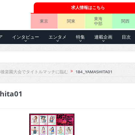
求人情報はこちら
東海
東京
関東
関西
中部
ア
インタビュー
エンタメ
特集
連載企画
目次
.4後楽園大会でタイトルマッチに臨む
184_YAMASHITA01
hita01