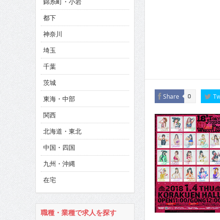
錦糸町・小岩
CINEMA×STYLE 286号
都下
CINEMA×STYLE 285号
神奈川
CINEMA×STYLE 294号
埼玉
千葉
茨城
Share
Tw
0
東海・中部
関西
北海道・東北
中国・四国
九州・沖縄
在宅
職種・業種で求人を探す