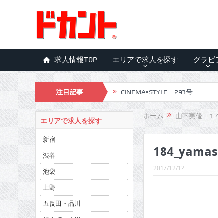
求人情報TOP
エリアで求人を探す
グラビ
注目記事
CINEMA×STYLE 293号
CINEMA×STYLE 292号
ホーム
山下実優 1
エリアで求人を探す
CINEMA×STYLE 291号
新宿
184_yamas
CINEMA×STYLE 290号
渋谷
CINEMA×STYLE 289号
2017/12/12
池袋
CINEMA×STYLE 288号
上野
五反田・品川
CINEMA×STYLE 287号