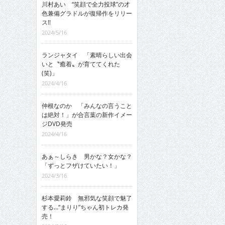
川村あい “笑顔で全力投球”の才
色兼備グラドルが復帰作をリリー
ス!!
2024/5/16
ランジャタイ 「素晴らしい出会
いと〝癒着〟が育ててくれた
(笑)」
2024/4/16
仲根なのか 「みんなの言うこと
は絶対！」が合言葉の新作イメー
ジDVD発売
2024/4/16
あぁ～しらき 男かな？女かな？
「ずっとフザけていたい！」
2024/3/16
杉本愛莉鈴 無邪気な笑顔で魅了
する…“まりり”ちゃん初トレカ発
売！