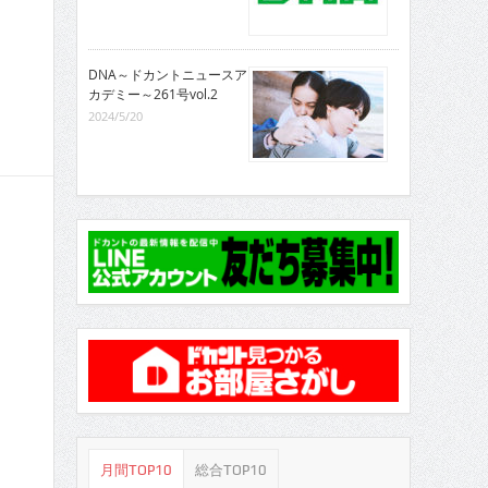
DNA～ドカントニュースア
カデミー～261号vol.2
2024/5/20
月間TOP10
総合TOP10