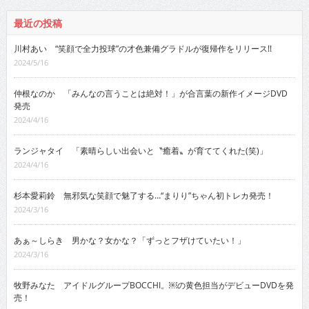
最近の投稿
川村あい “笑顔で全力投球”の才色兼備グラドルが復帰作をリリース!!
2024/5/16
仲根なのか 「みんなの言うことは絶対！」が合言葉の新作イメージDVD
発売
2024/4/16
ランジャタイ 「素晴らしい出会いと〝癒着〟が育ててくれた(笑)」
2024/4/16
杉本愛莉鈴 無邪気な笑顔で魅了する…“まりり”ちゃん初トレカ発売！
2024/3/16
あぁ～しらき 男かな？女かな？「ずっとフザけていたい！」
2024/3/16
牧野みなた アイドルグループBOCCHI。￼の黄色担当がデビューDVDを発
売！