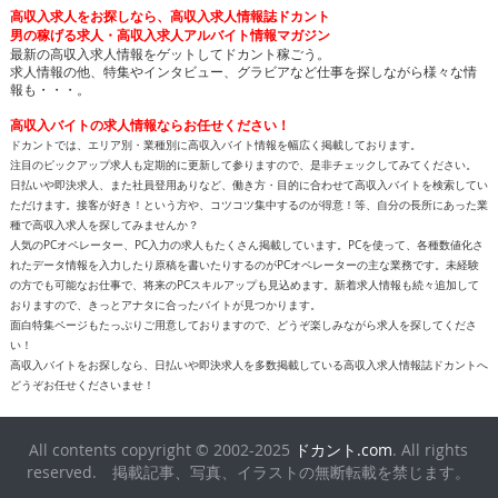
高収入求人をお探しなら、高収入求人情報誌ドカント
男の稼げる求人・高収入求人アルバイト情報マガジン
最新の高収入求人情報をゲットしてドカント稼ごう。
求人情報の他、特集やインタビュー、グラビアなど仕事を探しながら様々な情
報も・・・。
高収入バイトの求人情報ならお任せください！
ドカントでは、エリア別・業種別に高収入バイト情報を幅広く掲載しております。
注目のピックアップ求人も定期的に更新して参りますので、是非チェックしてみてください。
日払いや即決求人、また社員登用ありなど、働き方・目的に合わせて高収入バイトを検索してい
ただけます。接客が好き！という方や、コツコツ集中するのが得意！等、自分の長所にあった業
種で高収入求人を探してみませんか？
人気のPCオペレーター、PC入力の求人もたくさん掲載しています。PCを使って、各種数値化さ
れたデータ情報を入力したり原稿を書いたりするのがPCオペレーターの主な業務です。未経験
の方でも可能なお仕事で、将来のPCスキルアップも見込めます。新着求人情報も続々追加して
おりますので、きっとアナタに合ったバイトが見つかります。
面白特集ページもたっぷりご用意しておりますので、どうぞ楽しみながら求人を探してくださ
い！
高収入バイトをお探しなら、日払いや即決求人を多数掲載している高収入求人情報誌ドカントへ
どうぞお任せくださいませ！
All contents copyright © 2002-2025
ドカント.com
. All rights
reserved. 掲載記事、写真、イラストの無断転載を禁じます。