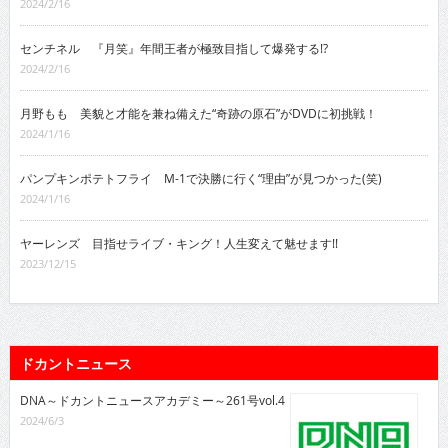
2024/2/16
センチネル 『月笑』年間王者が極致目指して爆発する!?
2024/2/16
月野もも 美貌と才能を兼ね備えた“奇跡の原石”がDVDに初挑戦！
2024/1/16
パンプキンポテトフライ M-1で決勝に行く“理由”が見つかった(笑)
2024/1/16
ヤーレンズ 目指せライブ・キング！人生変えて魅せます!!
2023/12/15
ドカントニュース
DNA～ドカントニュースアカデミー～261号vol.4
2024/6/3