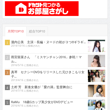
月間TOP10
総合TOP10
瀧内公美 主演・長編・ヌードの初が３つ!!!ギラギ...
2014/10/16 に投稿された
雨宮留菜さん 「ミスヤンチャン2016」参戦！マ
ル...
2016/5/16 に投稿された
真琴 セクシーDVDをリリースした元ひきこもり女
子...
2013/4/16 に投稿された
土村 芳 新進女優が「愛の渦」監督舞台に
2014/7/16 に投稿された
RaMu 18歳Gカップ美少女がDVDデビュー
2016/4/16 に投稿された