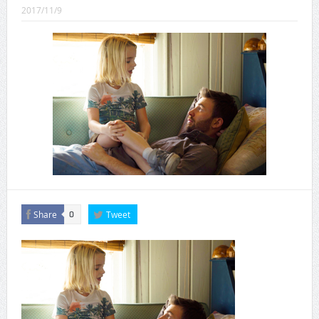
CINEMA×STYLE 289号
2017/11/9
CINEMA×STYLE 288号
CINEMA×STYLE 287号
CINEMA×STYLE 286号
CINEMA×STYLE 285号
CINEMA×STYLE 294号
Share
Tweet
0