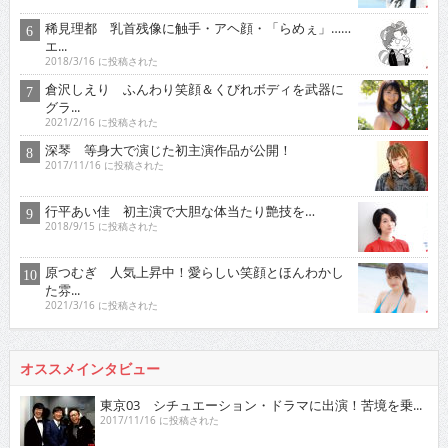
稀見理都 乳首残像に触手・アヘ顔・「らめぇ」……
エ...
2018/3/16 に投稿された
倉沢しえり ふんわり笑顔＆くびれボディを武器に
グラ...
2021/2/16 に投稿された
深琴 等身大で演じた初主演作品が公開！
2017/11/16 に投稿された
行平あい佳 初主演で大胆な体当たり艶技を…
2018/9/15 に投稿された
原つむぎ 人気上昇中！愛らしい笑顔とほんわかし
た雰...
2021/3/16 に投稿された
オススメインタビュー
東京03 シチュエーション・ドラマに出演！苦境を乗...
2017/11/16 に投稿された