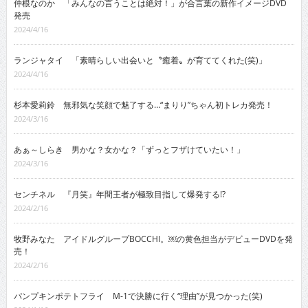
仲根なのか 「みんなの言うことは絶対！」が合言葉の新作イメージDVD
発売
2024/4/16
ランジャタイ 「素晴らしい出会いと〝癒着〟が育ててくれた(笑)」
2024/4/16
杉本愛莉鈴 無邪気な笑顔で魅了する…“まりり”ちゃん初トレカ発売！
2024/3/16
あぁ～しらき 男かな？女かな？「ずっとフザけていたい！」
2024/3/16
センチネル 『月笑』年間王者が極致目指して爆発する!?
2024/2/16
牧野みなた アイドルグループBOCCHI。￼の黄色担当がデビューDVDを発
売！
2024/2/16
パンプキンポテトフライ M-1で決勝に行く“理由”が見つかった(笑)