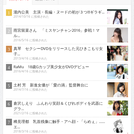
瀧内公美 主演・長編・ヌードの初が３つ!!!ギラギ...
2014/10/16 に投稿された
雨宮留菜さん 「ミスヤンチャン2016」参戦！マ
ル...
2016/5/16 に投稿された
真琴 セクシーDVDをリリースした元ひきこもり女
子...
2013/4/16 に投稿された
RaMu 18歳Gカップ美少女がDVDデビュー
2016/4/16 に投稿された
土村 芳 新進女優が「愛の渦」監督舞台に
2014/7/16 に投稿された
倉沢しえり ふんわり笑顔＆くびれボディを武器に
グラ...
2021/2/16 に投稿された
稀見理都 乳首残像に触手・アヘ顔・「らめぇ」……
エ...
2018/3/16 に投稿された