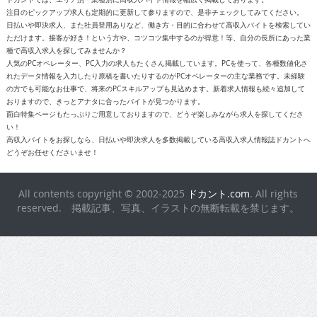
注目のピックアップ求人も定期的に更新して参りますので、是非チェックしてみてください。
日払いや即決求人、また社員登用ありなど、働き方・目的に合わせて高収入バイトを検索してい
ただけます。接客が好き！という方や、コツコツ集中するのが得意！等、自分の長所にあった業
種で高収入求人を探してみませんか？
人気のPCオペレーター、PC入力の求人もたくさん掲載しています。PCを使って、各種数値化さ
れたデータ情報を入力したり原稿を書いたりするのがPCオペレーターの主な業務です。未経験
の方でも可能なお仕事で、将来のPCスキルアップも見込めます。新着求人情報も続々追加して
おりますので、きっとアナタに合ったバイトが見つかります。
面白特集ページもたっぷりご用意しておりますので、どうぞ楽しみながら求人を探してくださ
い！
高収入バイトをお探しなら、日払いや即決求人を多数掲載している高収入求人情報誌ドカントへ
どうぞお任せくださいませ！
All contents copyright © 2002-2025
ドカント.com
. All rights
reserved. 掲載記事、写真、イラストの無断転載を禁じます。