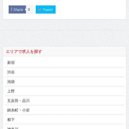
Share
Tweet
0
エリアで求人を探す
新宿
渋谷
池袋
上野
五反田・品川
錦糸町・小岩
都下