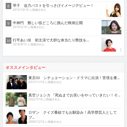
琴子 迫力バストを引っさげイメージデビュー！
2015/10/16 に投稿された
中神円 難しい役どころに挑んだ映画公開
2019/2/16 に投稿された
行平あい佳 初主演で大胆な体当たり艶技を…
2018/9/15 に投稿された
オススメインタビュー
東京03 シチュエーション・ドラマに出演！苦境を乗...
2017/11/16 に投稿された
真空ジェシカ 『死ぬまでお笑いをやっていきたい！そ...
2022/7/16 に投稿された
ロザン クイズ番組でもお馴染み！高学歴芸人として
ブ...
2009/12/16 に投稿された