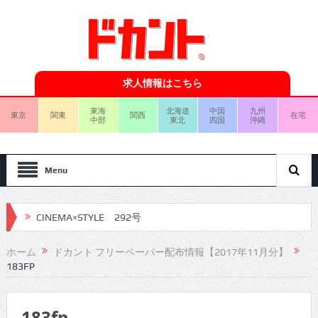
求人情報はこちら
東海
北海道
中国
九州
東京
関東
関西
在宅
中部
東北
四国
沖縄
Menu
CINEMA×STYLE 292号
CINEMA×STYLE 291号
ホーム
ドカント フリーペーパー配布情報【2017年11月分】
183FP
CINEMA×STYLE 290号
CINEMA×STYLE 289号
183fp