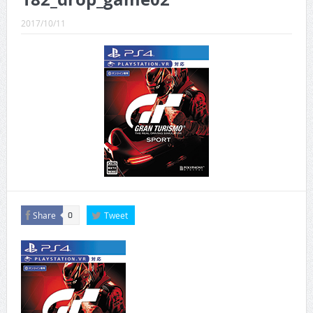
CINEMA×STYLE 289号
2017/10/11
CINEMA×STYLE 288号
CINEMA×STYLE 287号
CINEMA×STYLE 286号
CINEMA×STYLE 285号
CINEMA×STYLE 294号
Share
Tweet
0