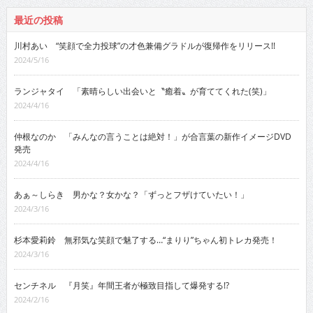
最近の投稿
川村あい “笑顔で全力投球”の才色兼備グラドルが復帰作をリリース!!
2024/5/16
ランジャタイ 「素晴らしい出会いと〝癒着〟が育ててくれた(笑)」
2024/4/16
仲根なのか 「みんなの言うことは絶対！」が合言葉の新作イメージDVD
発売
2024/4/16
あぁ～しらき 男かな？女かな？「ずっとフザけていたい！」
2024/3/16
杉本愛莉鈴 無邪気な笑顔で魅了する…“まりり”ちゃん初トレカ発売！
2024/3/16
センチネル 『月笑』年間王者が極致目指して爆発する!?
2024/2/16