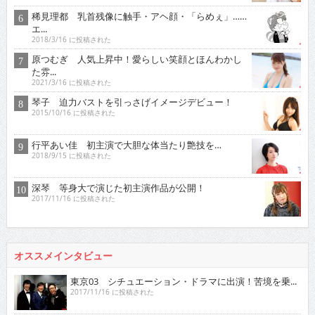
稀見理都 乳首残像に触手・アヘ顔・「らめぇ」……
エ...
2018/3/16 に投稿された
原つむぎ 人気上昇中！愛らしい笑顔とほんわかし
た雰...
2021/3/16 に投稿された
琴子 迫力バストを引っさげイメージデビュー！
2015/10/16 に投稿された
行平あい佳 初主演で大胆な体当たり艶技を…
2018/9/15 に投稿された
深琴 等身大で演じた初主演作品が公開！
2017/11/16 に投稿された
オススメインタビュー
東京03 シチュエーション・ドラマに出演！苦境を乗...
2017/11/16 に投稿された