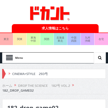
求人情報はこちら
東海
北海道
中国
九州
東京
関東
関西
在宅
中部
東北
四国
沖縄
Menu
CINEMA×STYLE 293号
CINEMA×STYLE 292号
ホーム
DROP THE SCIENCE 182号 VOL.2
182_DROP_GAME02
CINEMA×STYLE 291号
CINEMA×STYLE 290号
182_drop_game02