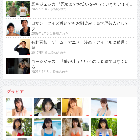
真空ジェシカ 『死ぬまでお笑いをやっていきたい！そ...
2022/7/16 に投稿された
ロザン クイズ番組でもお馴染み！高学歴芸人として
ブ...
2009/12/16 に投稿された
有野晋哉 ゲーム・アニメ・漫画・アイドルに精通！
単...
2017/5/16 に投稿された
ゴー☆ジャス 『夢が叶うというのは直線ではなくい
ろ...
2021/11/16 に投稿された
グラビア