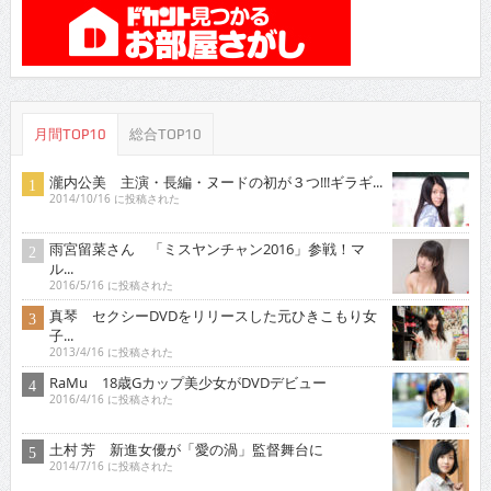
月間TOP10
総合TOP10
瀧内公美 主演・長編・ヌードの初が３つ!!!ギラギ...
2014/10/16 に投稿された
雨宮留菜さん 「ミスヤンチャン2016」参戦！マ
ル...
2016/5/16 に投稿された
真琴 セクシーDVDをリリースした元ひきこもり女
子...
2013/4/16 に投稿された
RaMu 18歳Gカップ美少女がDVDデビュー
2016/4/16 に投稿された
土村 芳 新進女優が「愛の渦」監督舞台に
2014/7/16 に投稿された