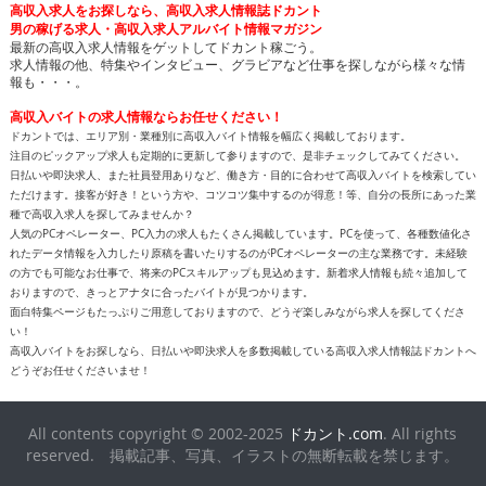
高収入求人をお探しなら、高収入求人情報誌ドカント
男の稼げる求人・高収入求人アルバイト情報マガジン
最新の高収入求人情報をゲットしてドカント稼ごう。
求人情報の他、特集やインタビュー、グラビアなど仕事を探しながら様々な情
報も・・・。
高収入バイトの求人情報ならお任せください！
ドカントでは、エリア別・業種別に高収入バイト情報を幅広く掲載しております。
注目のピックアップ求人も定期的に更新して参りますので、是非チェックしてみてください。
日払いや即決求人、また社員登用ありなど、働き方・目的に合わせて高収入バイトを検索してい
ただけます。接客が好き！という方や、コツコツ集中するのが得意！等、自分の長所にあった業
種で高収入求人を探してみませんか？
人気のPCオペレーター、PC入力の求人もたくさん掲載しています。PCを使って、各種数値化さ
れたデータ情報を入力したり原稿を書いたりするのがPCオペレーターの主な業務です。未経験
の方でも可能なお仕事で、将来のPCスキルアップも見込めます。新着求人情報も続々追加して
おりますので、きっとアナタに合ったバイトが見つかります。
面白特集ページもたっぷりご用意しておりますので、どうぞ楽しみながら求人を探してくださ
い！
高収入バイトをお探しなら、日払いや即決求人を多数掲載している高収入求人情報誌ドカントへ
どうぞお任せくださいませ！
All contents copyright © 2002-2025
ドカント.com
. All rights
reserved. 掲載記事、写真、イラストの無断転載を禁じます。