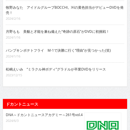
牧野みなた アイドルグループBOCCHI。￼の黄色担当がデビューDVDを発
売！
2024/2/16
月野もも 美貌と才能を兼ね備えた“奇跡の原石”がDVDに初挑戦！
2024/1/16
パンプキンポテトフライ M-1で決勝に行く“理由”が見つかった(笑)
2024/1/16
松嶋えいみ “ミラクル神ボディ”グラドルが卒業DVDをリリース
2023/12/15
ドカントニュース
DNA～ドカントニュースアカデミー～261号vol.4
2024/6/3