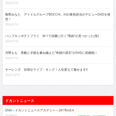
2024/2/16
牧野みなた アイドルグループBOCCHI。￼の黄色担当がデビューDVDを発
売！
2024/2/16
パンプキンポテトフライ M-1で決勝に行く“理由”が見つかった(笑)
2024/1/16
月野もも 美貌と才能を兼ね備えた“奇跡の原石”がDVDに初挑戦！
2024/1/16
ヤーレンズ 目指せライブ・キング！人生変えて魅せます!!
2023/12/15
ドカントニュース
DNA～ドカントニュースアカデミー～261号vol.4
2024/6/3