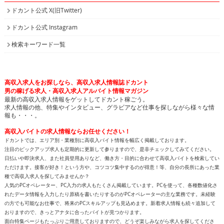
高収入求人をお探しなら、高収入求人情報誌ドカント
男の稼げる求人・高収入求人アルバイト情報マガジン
最新の高収入求人情報をゲットしてドカント稼ごう。
求人情報の他、特集やインタビュー、グラビアなど仕事を探しながら様々な情
報も・・・。
高収入バイトの求人情報ならお任せください！
ドカントでは、エリア別・業種別に高収入バイト情報を幅広く掲載しております。
注目のピックアップ求人も定期的に更新して参りますので、是非チェックしてみてください。
日払いや即決求人、また社員登用ありなど、働き方・目的に合わせて高収入バイトを検索してい
ただけます。接客が好き！という方や、コツコツ集中するのが得意！等、自分の長所にあった業
種で高収入求人を探してみませんか？
人気のPCオペレーター、PC入力の求人もたくさん掲載しています。PCを使って、各種数値化さ
れたデータ情報を入力したり原稿を書いたりするのがPCオペレーターの主な業務です。未経験
の方でも可能なお仕事で、将来のPCスキルアップも見込めます。新着求人情報も続々追加して
おりますので、きっとアナタに合ったバイトが見つかります。
面白特集ページもたっぷりご用意しておりますので、どうぞ楽しみながら求人を探してくださ
い！
高収入バイトをお探しなら、日払いや即決求人を多数掲載している高収入求人情報誌ドカントへ
どうぞお任せくださいませ！
All contents copyright © 2002-2025
ドカント.com
. All rights