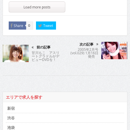
Load more posts
Share
Tweet
0
次の記事
前の記事
2005年2月号
甘川もこ アスリ
(vol.029) 1月16日
ートグラドルがデ
発売
ビューDVDを！
エリアで求人を探す
新宿
渋谷
池袋