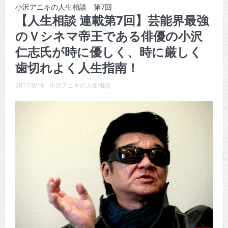
CINEMA×STYLE 288号
小沢アニキの人生相談 第7回
【人生相談 連載第7回】芸能界最強
CINEMA×STYLE 287号
のＶシネマ帝王である俳優の小沢
CINEMA×STYLE 286号
仁志氏が時に優しく、時に厳しく
CINEMA×STYLE 285号
歯切れよく人生指南！
CINEMA×STYLE 294号
2017/9/16
小沢アニキの人生相談
CINEMA×STYLE 293号