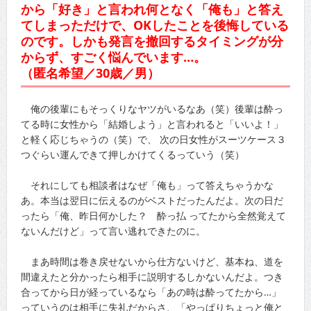
から「好き」と言われ何となく「俺も」と答え
てしまっただけで、OKしたことを後悔している
のです。しかも発言を撤回するタイミングが分
からず、すごく悩んでいます…。
（匿名希望／30歳／男）
俺の後輩にもそっくりなヤツがいるなあ（笑）後輩は酔っ
てる時に女性から「結婚しよう」と言われると「いいよ！」
と軽く応じちゃうの（笑）で、 次の日女性がスーツケース３
つぐらい運んできて押しかけてくるっていう（笑）
それにしても相談者はなぜ「俺も」って答えちゃうかな
あ。本当は翌日に伝えるのがベストだったんだよ。次の日だ
ったら「俺、昨日何かした？ 酔っ払 ってたから全然覚えて
ないんだけど」って言い逃れできたのに。
まあ時間は巻き戻せないから仕方ないけど、基本ね、道を
間違えたと分かったら相手に説明するしかないんだよ。つき
合ってから日が経っているなら「あの時は酔ってたから…」
っていうのは相手に失礼だからさ、「やっぱりちょっと俺と