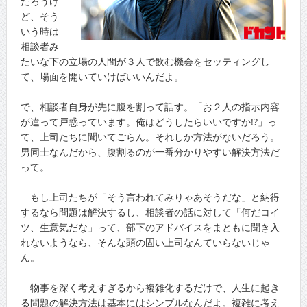
だろうけ
ど、そう
いう時は
相談者み
たいな下の立場の人間が３人で飲む機会をセッティングし
て、場面を開いていけばいいんだよ。
で、相談者自身が先に腹を割って話す。「お２人の指示内容
が違って戸惑っています。俺はどうしたらいいですか!?」っ
て、上司たちに聞いてごらん。それしか方法がないだろう。
男同士なんだから、腹割るのが一番分かりやすい解決方法だ
って。
もし上司たちが「そう言われてみりゃあそうだな」と納得
するなら問題は解決するし、相談者の話に対して「何だコイ
ツ、生意気だな」って、部下のアドバイスをまともに聞き入
れないようなら、そんな頭の固い上司なんていらないじゃ
ん。
物事を深く考えすぎるから複雑化するだけで、人生に起き
る問題の解決方法は基本にはシンプルなんだよ。複雑に考え