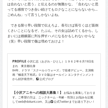
は合わないと思う」と伝えるのが無難かな。「合わないと思
ってる感情でつき合い続けてもロクなことにならないから…
ごめんね」って言うしかないよね。
できる限り早い段階で伝えろよ。長引けば長引くほど面倒
くさいことになるぞ。たぶん、その女は詰めてくるから。し
まいには婚姻届に判を押すハメになるかもしれないからな
（笑）早い段階で傷は埋めておけよ！
PROFILE
小沢仁志（おざわ・ひとし）１９６２年６月19日生
まれ 東京都出身
84年、ドラマ「スクール☆ウォーズ」で役者デビュー。主演映
画『極道天下布武』ＤＶＤ版はオールイン エンタテインメント
から好評発売中。
公式ブログ
【小沢アニキへの相談大募集！】
お悩みを募集しておりま
す。ご希望の方は、ニックネーム・年齢・性別とお悩みを記載
してweb@dokant.com、又は
公式Twitter
までお送り下さい！