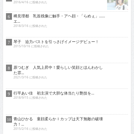
2016/4/16 に投稿された
稀見理都 乳首残像に触手・アヘ顔・「らめぇ」……
エ...
2018/3/16 に投稿された
琴子 迫力バストを引っさげイメージデビュー！
2015/10/16 に投稿された
原つむぎ 人気上昇中！愛らしい笑顔とほんわかし
た雰...
2021/3/16 に投稿された
行平あい佳 初主演で大胆な体当たり艶技を…
2018/9/15 に投稿された
青山ひかる 童顔柔らかＩカップは天下無敵の破壊
力！...
2015/2/16 に投稿された
オススメインタビュー
東京03 シチュエーション・ドラマに出演！苦境を乗...
2017/11/16 に投稿された