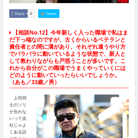
Share
Tweet
0
【相談No.12】今年新しく入った職場で私はま
だ下っ端なのですが、古くからいるベテランと
責任者との間に溝があり、それぞれ違うやり方
でバラバラに動いているような状態で、新人と
して教わりながらも戸惑うことが多いです。こ
れから自分がこの職場でうまくやっていくには
どのように動いていったらいいでしょうか。
（あも／33歳／男）
上司同
士のソリ
が合わな
いって会
社じゃよ
くある話