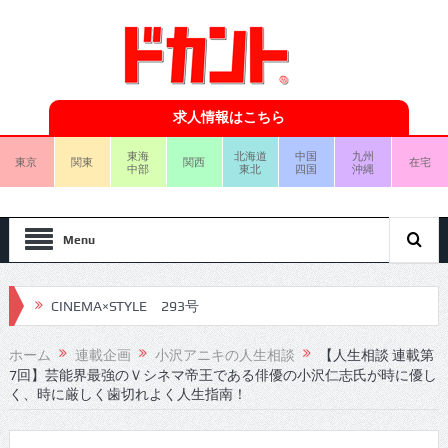
求人情報はこちら
東海
北海道
中国
九州
東京
関東
関西
在宅
中部
東北
四国
沖縄
Menu
CINEMA×STYLE 292号
CINEMA×STYLE 291号
ホーム
連載企画
小沢アニキの人生相談
【人生相談 連載第
7回】芸能界最強のＶシネマ帝王である俳優の小沢仁志氏が時に優し
CINEMA×STYLE 290号
く、時に厳しく歯切れよく人生指南！
CINEMA×STYLE 289号