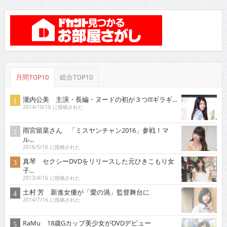
月間TOP10
総合TOP10
瀧内公美 主演・長編・ヌードの初が３つ!!!ギラギ...
2014/10/16 に投稿された
雨宮留菜さん 「ミスヤンチャン2016」参戦！マ
ル...
2016/5/16 に投稿された
真琴 セクシーDVDをリリースした元ひきこもり女
子...
2013/4/16 に投稿された
土村 芳 新進女優が「愛の渦」監督舞台に
2014/7/16 に投稿された
RaMu 18歳Gカップ美少女がDVDデビュー