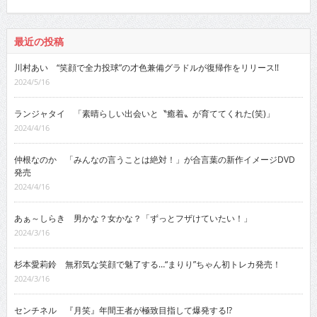
最近の投稿
川村あい “笑顔で全力投球”の才色兼備グラドルが復帰作をリリース!!
2024/5/16
ランジャタイ 「素晴らしい出会いと〝癒着〟が育ててくれた(笑)」
2024/4/16
仲根なのか 「みんなの言うことは絶対！」が合言葉の新作イメージDVD
発売
2024/4/16
あぁ～しらき 男かな？女かな？「ずっとフザけていたい！」
2024/3/16
杉本愛莉鈴 無邪気な笑顔で魅了する…“まりり”ちゃん初トレカ発売！
2024/3/16
センチネル 『月笑』年間王者が極致目指して爆発する!?