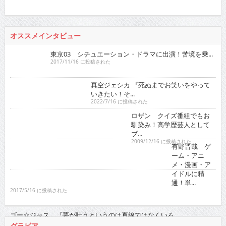
真空ジェシカ 『死ぬまでお笑いをやっていきたい！そ...
2022/7/16 に投稿された
ロザン クイズ番組でもお馴染み！高学歴芸人として
ブ...
2009/12/16 に投稿された
有野晋哉 ゲーム・アニメ・漫画・アイドルに精通！
単...
2017/5/16 に投稿された
ゴー☆ジャス 『夢が叶うというのは直線ではなくい
ろ...
2021/11/16 に投稿された
グラビア