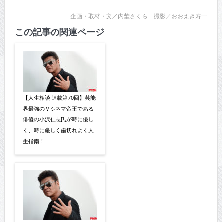
企画・取材・文／内埜さくら 撮影／おおえき寿一
この記事の関連ページ
【人生相談 連載第70回】芸能
界最強のＶシネマ帝王である
俳優の小沢仁志氏が時に優し
く、時に厳しく歯切れよく人
生指南！