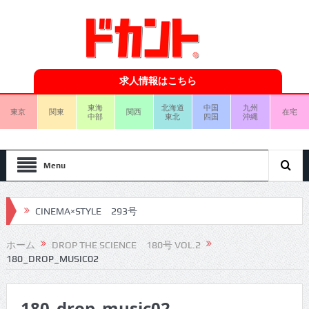
求人情報はこちら
東海
北海道
中国
九州
東京
関東
関西
在宅
中部
東北
四国
沖縄
Menu
CINEMA×STYLE 293号
CINEMA×STYLE 292号
ホーム
DROP THE SCIENCE 180号 VOL.2
180_DROP_MUSIC02
CINEMA×STYLE 291号
CINEMA×STYLE 290号
180_drop_music02