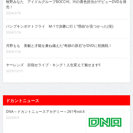
牧野みなた アイドルグループBOCCHI。￼の黄色担当がデビューDVDを発
売！
2024/2/16
パンプキンポテトフライ M-1で決勝に行く“理由”が見つかった(笑)
2024/1/16
月野もも 美貌と才能を兼ね備えた“奇跡の原石”がDVDに初挑戦！
2024/1/16
ヤーレンズ 目指せライブ・キング！人生変えて魅せます!!
2023/12/15
ドカントニュース
DNA～ドカントニュースアカデミー～261号vol.4
2024/6/3