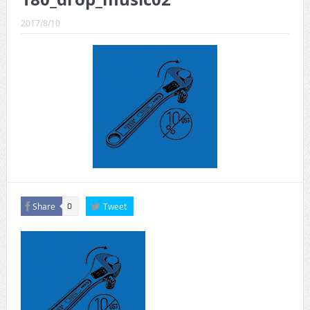
CINEMA×STYLE 289号
2017/8/10
CINEMA×STYLE 288号
CINEMA×STYLE 287号
CINEMA×STYLE 286号
CINEMA×STYLE 285号
CINEMA×STYLE 294号
Share
Tweet
0