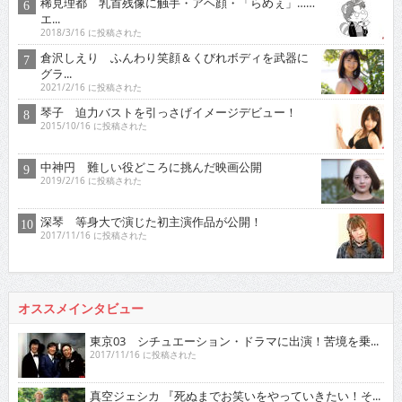
稀見理都 乳首残像に触手・アヘ顔・「らめぇ」……
エ...
2018/3/16 に投稿された
倉沢しえり ふんわり笑顔＆くびれボディを武器に
グラ...
2021/2/16 に投稿された
琴子 迫力バストを引っさげイメージデビュー！
2015/10/16 に投稿された
中神円 難しい役どころに挑んだ映画公開
2019/2/16 に投稿された
深琴 等身大で演じた初主演作品が公開！
2017/11/16 に投稿された
オススメインタビュー
東京03 シチュエーション・ドラマに出演！苦境を乗...
2017/11/16 に投稿された
真空ジェシカ 『死ぬまでお笑いをやっていきたい！そ...