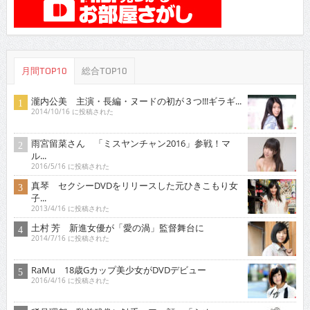
月間TOP10
総合TOP10
瀧内公美 主演・長編・ヌードの初が３つ!!!ギラギ...
2014/10/16 に投稿された
雨宮留菜さん 「ミスヤンチャン2016」参戦！マ
ル...
2016/5/16 に投稿された
真琴 セクシーDVDをリリースした元ひきこもり女
子...
2013/4/16 に投稿された
土村 芳 新進女優が「愛の渦」監督舞台に
2014/7/16 に投稿された
RaMu 18歳Gカップ美少女がDVDデビュー
2016/4/16 に投稿された