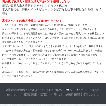
男の稼げる求人・高収入求人アルバイト情報マガジン
最新の高収入求人情報をゲットしてドカント稼ごう。
求人情報の他、特集やインタビュー、グラビアなど仕事を探しながら様々な情
報も・・・。
高収入バイトの求人情報ならお任せください！
ドカントでは、エリア別・業種別に高収入バイト情報を幅広く掲載しております。
注目のピックアップ求人も定期的に更新して参りますので、是非チェックしてみてください。
日払いや即決求人、また社員登用ありなど、働き方・目的に合わせて高収入バイトを検索してい
ただけます。接客が好き！という方や、コツコツ集中するのが得意！等、自分の長所にあった業
種で高収入求人を探してみませんか？
人気のPCオペレーター、PC入力の求人もたくさん掲載しています。PCを使って、各種数値化さ
れたデータ情報を入力したり原稿を書いたりするのがPCオペレーターの主な業務です。未経験
の方でも可能なお仕事で、将来のPCスキルアップも見込めます。新着求人情報も続々追加して
おりますので、きっとアナタに合ったバイトが見つかります。
面白特集ページもたっぷりご用意しておりますので、どうぞ楽しみながら求人を探してくださ
い！
高収入バイトをお探しなら、日払いや即決求人を多数掲載している高収入求人情報誌ドカントへ
どうぞお任せくださいませ！
All contents copyright © 2002-2025
ドカント.com
. All rights
reserved. 掲載記事、写真、イラストの無断転載を禁じます。