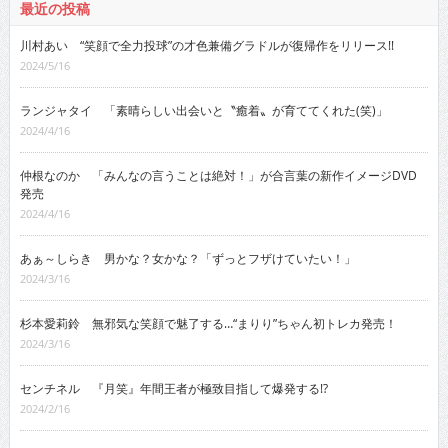
最近の投稿
川村あい “笑顔で全力投球”の才色兼備グラドルが復帰作をリリース!!
2024/5/16
ランジャタイ 「素晴らしい出会いと〝癒着〟が育ててくれた(笑)」
2024/4/16
仲根なのか 「みんなの言うことは絶対！」が合言葉の新作イメージDVD
発売
2024/4/16
あぁ～しらき 男かな？女かな？「ずっとフザけていたい！」
2024/3/16
杉本愛莉鈴 無邪気な笑顔で魅了する…“まりり”ちゃん初トレカ発売！
2024/3/16
センチネル 『月笑』年間王者が極致目指して爆発する!?
2024/2/16