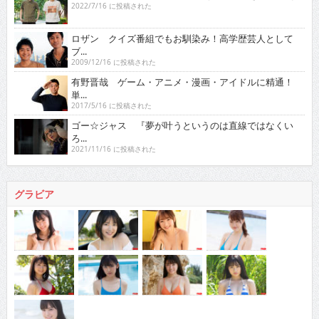
2022/7/16 に投稿された
ロザン クイズ番組でもお馴染み！高学歴芸人として
ブ...
2009/12/16 に投稿された
有野晋哉 ゲーム・アニメ・漫画・アイドルに精通！
単...
2017/5/16 に投稿された
ゴー☆ジャス 『夢が叶うというのは直線ではなくい
ろ...
2021/11/16 に投稿された
グラビア