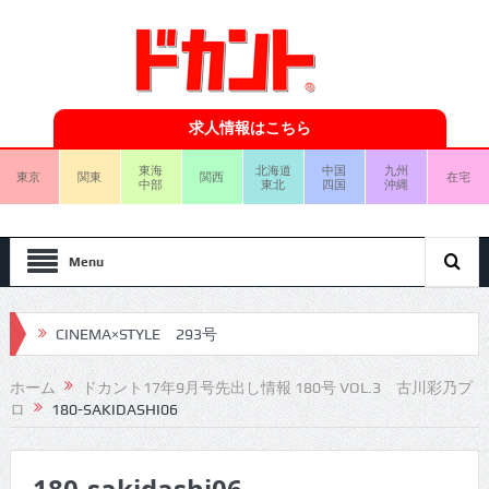
求人情報はこちら
東海
北海道
中国
九州
東京
関東
関西
在宅
中部
東北
四国
沖縄
Menu
CINEMA×STYLE 293号
CINEMA×STYLE 292号
ホーム
ドカント17年9月号先出し情報 180号 VOL.3 古川彩乃プ
ロ
180-SAKIDASHI06
CINEMA×STYLE 291号
CINEMA×STYLE 290号