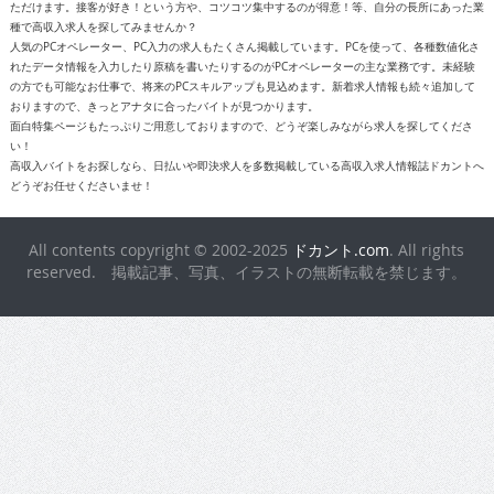
ただけます。接客が好き！という方や、コツコツ集中するのが得意！等、自分の長所にあった業
種で高収入求人を探してみませんか？
人気のPCオペレーター、PC入力の求人もたくさん掲載しています。PCを使って、各種数値化さ
れたデータ情報を入力したり原稿を書いたりするのがPCオペレーターの主な業務です。未経験
の方でも可能なお仕事で、将来のPCスキルアップも見込めます。新着求人情報も続々追加して
おりますので、きっとアナタに合ったバイトが見つかります。
面白特集ページもたっぷりご用意しておりますので、どうぞ楽しみながら求人を探してくださ
い！
高収入バイトをお探しなら、日払いや即決求人を多数掲載している高収入求人情報誌ドカントへ
どうぞお任せくださいませ！
All contents copyright © 2002-2025
ドカント.com
. All rights
reserved. 掲載記事、写真、イラストの無断転載を禁じます。