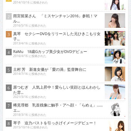
2014/10/16 に投稿された
雨宮留菜さん 「ミスヤンチャン2016」参戦！マ
ル...
2016/5/16 に投稿された
真琴 セクシーDVDをリリースした元ひきこもり女
子...
2013/4/16 に投稿された
RaMu 18歳Gカップ美少女がDVDデビュー
2016/4/16 に投稿された
土村 芳 新進女優が「愛の渦」監督舞台に
2014/7/16 に投稿された
原つむぎ 人気上昇中！愛らしい笑顔とほんわかし
た雰...
2021/3/16 に投稿された
稀見理都 乳首残像に触手・アヘ顔・「らめぇ」……
エ...
2018/3/16 に投稿された
琴子 迫力バストを引っさげイメージデビュー！
2015/10/16 に投稿された