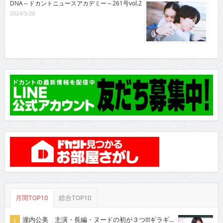
DNA～ドカントニュースアカデミー～261号vol.2
2024/5/20
月間TOP10
総合TOP10
瀧内公美 主演・長編・ヌードの初が３つ!!!ギラギ...