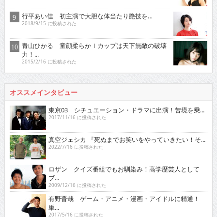
行平あい佳 初主演で大胆な体当たり艶技を…
2018/9/15 に投稿された
青山ひかる 童顔柔らかＩカップは天下無敵の破壊
力！...
2015/2/16 に投稿された
オススメインタビュー
東京03 シチュエーション・ドラマに出演！苦境を乗...
2017/11/16 に投稿された
真空ジェシカ 『死ぬまでお笑いをやっていきたい！そ...
2022/7/16 に投稿された
ロザン クイズ番組でもお馴染み！高学歴芸人として
ブ...
2009/12/16 に投稿された
有野晋哉 ゲーム・アニメ・漫画・アイドルに精通！
単...
2017/5/16 に投稿された