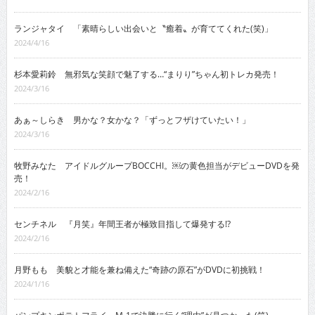
ランジャタイ 「素晴らしい出会いと〝癒着〟が育ててくれた(笑)」
2024/4/16
杉本愛莉鈴 無邪気な笑顔で魅了する…“まりり”ちゃん初トレカ発売！
2024/3/16
あぁ～しらき 男かな？女かな？「ずっとフザけていたい！」
2024/3/16
牧野みなた アイドルグループBOCCHI。￼の黄色担当がデビューDVDを発
売！
2024/2/16
センチネル 『月笑』年間王者が極致目指して爆発する!?
2024/2/16
月野もも 美貌と才能を兼ね備えた“奇跡の原石”がDVDに初挑戦！
2024/1/16