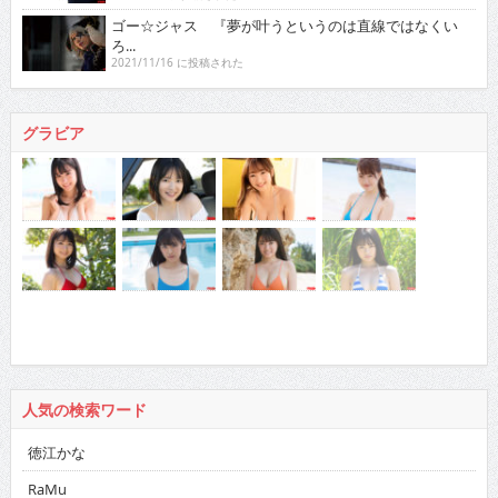
ゴー☆ジャス 『夢が叶うというのは直線ではなくい
ろ...
2021/11/16 に投稿された
グラビア
人気の検索ワード
徳江かな
RaMu