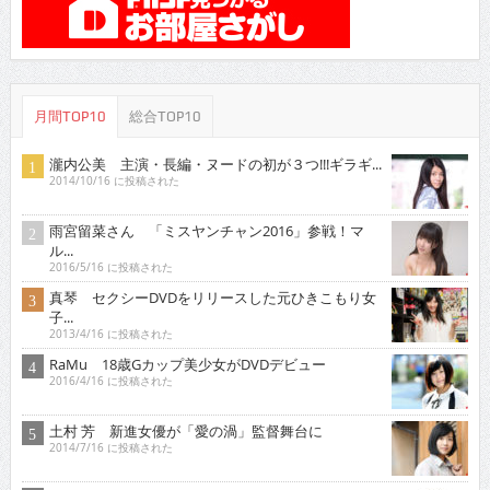
月間TOP10
総合TOP10
瀧内公美 主演・長編・ヌードの初が３つ!!!ギラギ...
2014/10/16 に投稿された
雨宮留菜さん 「ミスヤンチャン2016」参戦！マ
ル...
2016/5/16 に投稿された
真琴 セクシーDVDをリリースした元ひきこもり女
子...
2013/4/16 に投稿された
RaMu 18歳Gカップ美少女がDVDデビュー
2016/4/16 に投稿された
土村 芳 新進女優が「愛の渦」監督舞台に
2014/7/16 に投稿された