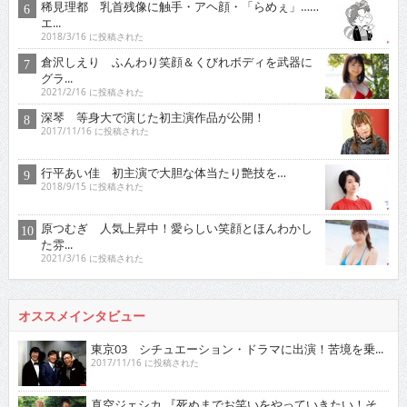
稀見理都 乳首残像に触手・アヘ顔・「らめぇ」……
エ...
2018/3/16 に投稿された
倉沢しえり ふんわり笑顔＆くびれボディを武器に
グラ...
2021/2/16 に投稿された
深琴 等身大で演じた初主演作品が公開！
2017/11/16 に投稿された
行平あい佳 初主演で大胆な体当たり艶技を…
2018/9/15 に投稿された
原つむぎ 人気上昇中！愛らしい笑顔とほんわかし
た雰...
2021/3/16 に投稿された
オススメインタビュー
東京03 シチュエーション・ドラマに出演！苦境を乗...
2017/11/16 に投稿された
真空ジェシカ 『死ぬまでお笑いをやっていきたい！そ...