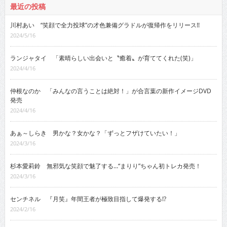
最近の投稿
川村あい “笑顔で全力投球”の才色兼備グラドルが復帰作をリリース!!
2024/5/16
ランジャタイ 「素晴らしい出会いと〝癒着〟が育ててくれた(笑)」
2024/4/16
仲根なのか 「みんなの言うことは絶対！」が合言葉の新作イメージDVD
発売
2024/4/16
あぁ～しらき 男かな？女かな？「ずっとフザけていたい！」
2024/3/16
杉本愛莉鈴 無邪気な笑顔で魅了する…“まりり”ちゃん初トレカ発売！
2024/3/16
センチネル 『月笑』年間王者が極致目指して爆発する!?
2024/2/16