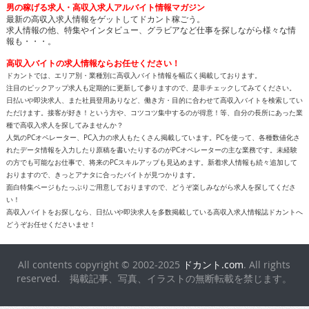
男の稼げる求人・高収入求人アルバイト情報マガジン
最新の高収入求人情報をゲットしてドカント稼ごう。
求人情報の他、特集やインタビュー、グラビアなど仕事を探しながら様々な情
報も・・・。
高収入バイトの求人情報ならお任せください！
ドカントでは、エリア別・業種別に高収入バイト情報を幅広く掲載しております。
注目のピックアップ求人も定期的に更新して参りますので、是非チェックしてみてください。
日払いや即決求人、また社員登用ありなど、働き方・目的に合わせて高収入バイトを検索してい
ただけます。接客が好き！という方や、コツコツ集中するのが得意！等、自分の長所にあった業
種で高収入求人を探してみませんか？
人気のPCオペレーター、PC入力の求人もたくさん掲載しています。PCを使って、各種数値化さ
れたデータ情報を入力したり原稿を書いたりするのがPCオペレーターの主な業務です。未経験
の方でも可能なお仕事で、将来のPCスキルアップも見込めます。新着求人情報も続々追加して
おりますので、きっとアナタに合ったバイトが見つかります。
面白特集ページもたっぷりご用意しておりますので、どうぞ楽しみながら求人を探してくださ
い！
高収入バイトをお探しなら、日払いや即決求人を多数掲載している高収入求人情報誌ドカントへ
どうぞお任せくださいませ！
All contents copyright © 2002-2025
ドカント.com
. All rights
reserved. 掲載記事、写真、イラストの無断転載を禁じます。