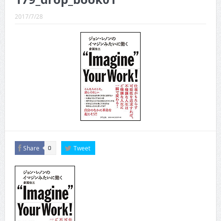
CINEMA×STYLE 289号
2017/7/28
CINEMA×STYLE 288号
CINEMA×STYLE 287号
CINEMA×STYLE 286号
CINEMA×STYLE 285号
CINEMA×STYLE 294号
Share
Tweet
0