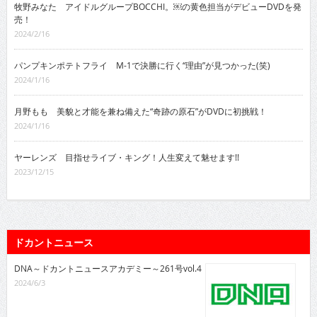
牧野みなた アイドルグループBOCCHI。￼の黄色担当がデビューDVDを発
売！
2024/2/16
パンプキンポテトフライ M-1で決勝に行く“理由”が見つかった(笑)
2024/1/16
月野もも 美貌と才能を兼ね備えた“奇跡の原石”がDVDに初挑戦！
2024/1/16
ヤーレンズ 目指せライブ・キング！人生変えて魅せます!!
2023/12/15
ドカントニュース
DNA～ドカントニュースアカデミー～261号vol.4
2024/6/3