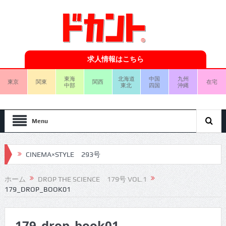
求人情報はこちら
東海
北海道
中国
九州
東京
関東
関西
在宅
中部
東北
四国
沖縄
Menu
CINEMA×STYLE 293号
CINEMA×STYLE 292号
ホーム
DROP THE SCIENCE 179号 VOL.1
179_DROP_BOOK01
CINEMA×STYLE 291号
CINEMA×STYLE 290号
179_drop_book01