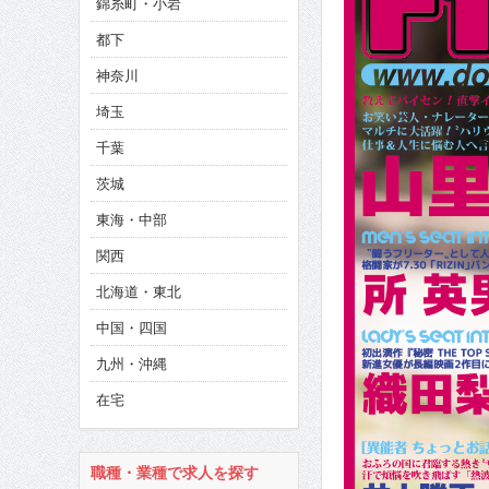
錦糸町・小岩
CINEMA×STYLE 285号
都下
CINEMA×STYLE 294号
神奈川
埼玉
千葉
茨城
東海・中部
関西
北海道・東北
中国・四国
九州・沖縄
在宅
職種・業種で求人を探す