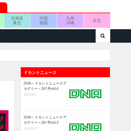
北海道
中国
九州
在宅
東北
四国
沖縄
ドカントニュース
DNA～ドカントニュースア
カデミー～261号vol.4
2024/6/3
DNA～ドカントニュースア
カデミー～261号vol.3
2024/5/27