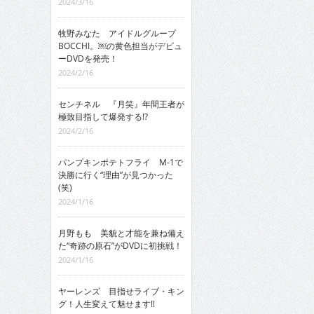
2024/3/16
牧野みなた アイドルグループ
BOCCHI。￼の黄色担当がデビュ
ーDVDを発売！
2024/2/16
センチネル 『月笑』年間王者が
極致目指して爆発する!?
2024/2/16
パンプキンポテトフライ M-1で
決勝に行く“理由”が見つかった
(笑)
2024/1/16
月野もも 美貌と才能を兼ね備え
た“奇跡の原石”がDVDに初挑戦！
2024/1/16
ヤーレンズ 目指せライブ・キン
グ！人生変えて魅せます!!