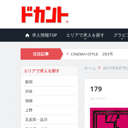
求人情報TOP
エリアで求人を探す
グラビ
CINEMA×STYLE 293号
注目記事
CINEMA×STYLE 292号
ホーム
2017年8月号(
CINEMA×STYLE 291号
エリアで求人を探す
CINEMA×STYLE 290号
新宿
179
渋谷
CINEMA×STYLE 289号
2017/7/11
池袋
CINEMA×STYLE 288号
上野
CINEMA×STYLE 287号
五反田・品川
CINEMA×STYLE 286号