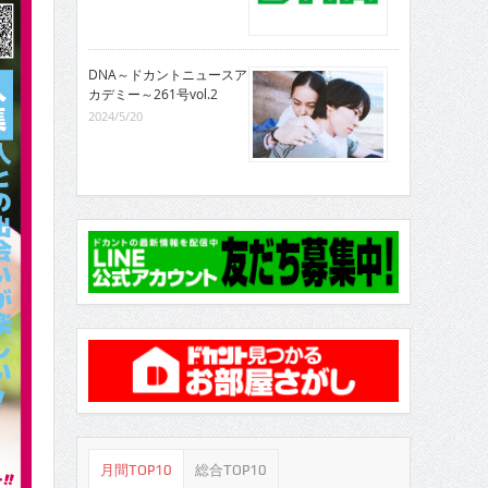
DNA～ドカントニュースア
カデミー～261号vol.2
2024/5/20
月間TOP10
総合TOP10