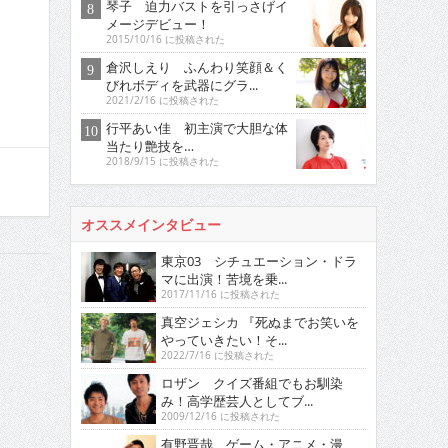
琴子 迫力バストを引っさげイ
メージデビュー！
2015/10/16 に投稿された
倉沢しえり ふんわり笑顔＆く
びれボディを武器にグラ...
2021/2/16 に投稿された
行平あい佳 初主演で大胆な体
当たり艶技を…
2018/9/15 に投稿された
オススメインタビュー
東京03 シチュエーション・ドラ
マに出演！苦境を乗...
2017/11/16 に投稿された
真空ジェシカ 『死ぬまでお笑いを
やっていきたい！そ...
2022/7/16 に投稿された
ロザン クイズ番組でもお馴染
み！高学歴芸人としてブ...
2009/12/16 に投稿された
有野晋哉 ゲーム・アニメ・漫