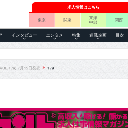
求人情報はこちら
東海
東京
関東
関西
中部
ア
インタビュー
エンタメ
特集
連載企画
目次
VOL.179) 7月15日発売
179