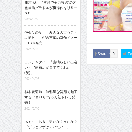
川村あい “笑顔で全力投球”の才
色兼備グラドルが復帰作をリリー
ス!!
2024/5/16
仲根なのか 「みんなの言うこと
は絶対！」が合言葉の新作イメー
ジDVD発売
2024/4/16
Share
Tw
0
ランジャタイ 「素晴らしい出会
いと〝癒着〟が育ててくれた
(笑)」
2024/4/16
杉本愛莉鈴 無邪気な笑顔で魅了
する…“まりり”ちゃん初トレカ発
売！
2024/3/16
あぁ～しらき 男かな？女かな？
「ずっとフザけていたい！」