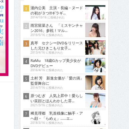
瀧内公美 主演・長編・ヌード
の初が３つ!!!ギラギ...
2014/10/16 に投稿された
雨宮留菜さん 「ミスヤンチャ
ン2016」参戦！マル...
2016/5/16 に投稿された
真琴 セクシーDVDをリリース
した元ひきこもり女子...
2013/4/16 に投稿された
RaMu 18歳Gカップ美少女が
DVDデビュー
2016/4/16 に投稿された
土村 芳 新進女優が「愛の渦」
監督舞台に
2014/7/16 に投稿された
原つむぎ 人気上昇中！愛らし
い笑顔とほんわかした雰...
2021/3/16 に投稿された
稀見理都 乳首残像に触手・ア
ヘ顔・「らめぇ」……エ...
2018/3/16 に投稿された