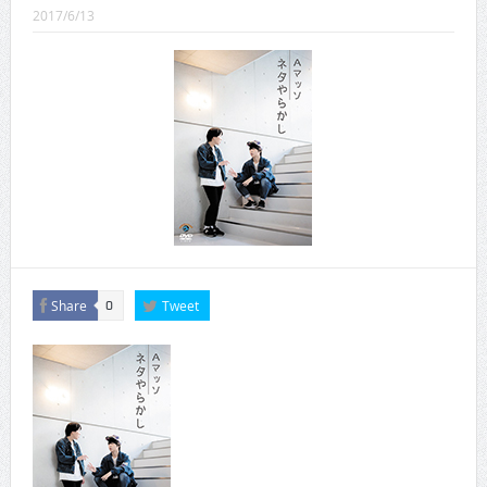
CINEMA×STYLE 289号
2017/6/13
CINEMA×STYLE 288号
CINEMA×STYLE 287号
CINEMA×STYLE 286号
CINEMA×STYLE 285号
CINEMA×STYLE 294号
Share
Tweet
0