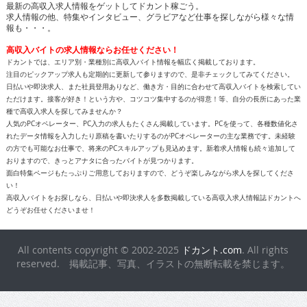
最新の高収入求人情報をゲットしてドカント稼ごう。
求人情報の他、特集やインタビュー、グラビアなど仕事を探しながら様々な情
報も・・・。
高収入バイトの求人情報ならお任せください！
ドカントでは、エリア別・業種別に高収入バイト情報を幅広く掲載しております。
注目のピックアップ求人も定期的に更新して参りますので、是非チェックしてみてください。
日払いや即決求人、また社員登用ありなど、働き方・目的に合わせて高収入バイトを検索してい
ただけます。接客が好き！という方や、コツコツ集中するのが得意！等、自分の長所にあった業
種で高収入求人を探してみませんか？
人気のPCオペレーター、PC入力の求人もたくさん掲載しています。PCを使って、各種数値化さ
れたデータ情報を入力したり原稿を書いたりするのがPCオペレーターの主な業務です。未経験
の方でも可能なお仕事で、将来のPCスキルアップも見込めます。新着求人情報も続々追加して
おりますので、きっとアナタに合ったバイトが見つかります。
面白特集ページもたっぷりご用意しておりますので、どうぞ楽しみながら求人を探してくださ
い！
高収入バイトをお探しなら、日払いや即決求人を多数掲載している高収入求人情報誌ドカントへ
どうぞお任せくださいませ！
All contents copyright © 2002-2025
ドカント.com
. All rights
reserved. 掲載記事、写真、イラストの無断転載を禁じます。