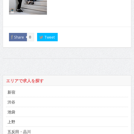
Share
Tweet
0
エリアで求人を探す
新宿
渋谷
池袋
上野
五反田・品川