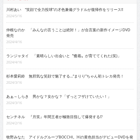
川村あい “笑顔で全力投球”の才色兼備グラドルが復帰作をリリース!!
2024/5/16
仲根なのか 「みんなの言うことは絶対！」が合言葉の新作イメージDVD
発売
2024/4/16
ランジャタイ 「素晴らしい出会いと〝癒着〟が育ててくれた(笑)」
2024/4/16
杉本愛莉鈴 無邪気な笑顔で魅了する…“まりり”ちゃん初トレカ発売！
2024/3/16
あぁ～しらき 男かな？女かな？「ずっとフザけていたい！」
2024/3/16
センチネル 『月笑』年間王者が極致目指して爆発する!?
2024/2/16
牧野みなた アイドルグループBOCCHI。￼の黄色担当がデビューDVDを発