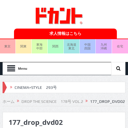
求人情報はこちら
東海
北海道
中国
九州
東京
関東
関西
在宅
中部
東北
四国
沖縄
Menu
CINEMA×STYLE 293号
CINEMA×STYLE 292号
ホーム
DROP THE SCIENCE 178号 VOL.2
177_DROP_DVD02
CINEMA×STYLE 291号
177_drop_dvd02
CINEMA×STYLE 290号