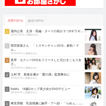
月間TOP10
総合TOP10
瀧内公美 主演・長編・ヌードの初が３つ!!!ギラギ...
2014/10/16 に投稿された
雨宮留菜さん 「ミスヤンチャン2016」参戦！マ
ル...
2016/5/16 に投稿された
真琴 セクシーDVDをリリースした元ひきこもり女
子...
2013/4/16 に投稿された
土村 芳 新進女優が「愛の渦」監督舞台に
2014/7/16 に投稿された
RaMu 18歳Gカップ美少女がDVDデビュー
2016/4/16 に投稿された
稀見理都 乳首残像に触手・アヘ顔・「らめぇ」……