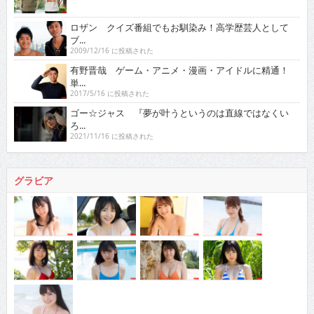
ロザン クイズ番組でもお馴染み！高学歴芸人として
ブ...
2009/12/16 に投稿された
有野晋哉 ゲーム・アニメ・漫画・アイドルに精通！
単...
2017/5/16 に投稿された
ゴー☆ジャス 『夢が叶うというのは直線ではなくい
ろ...
2021/11/16 に投稿された
グラビア