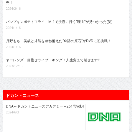
売！
2024/2/16
パンプキンポテトフライ M-1で決勝に行く“理由”が見つかった(笑)
2024/1/16
月野もも 美貌と才能を兼ね備えた“奇跡の原石”がDVDに初挑戦！
2024/1/16
ヤーレンズ 目指せライブ・キング！人生変えて魅せます!!
2023/12/15
ドカントニュース
DNA～ドカントニュースアカデミー～261号vol.4
2024/6/3