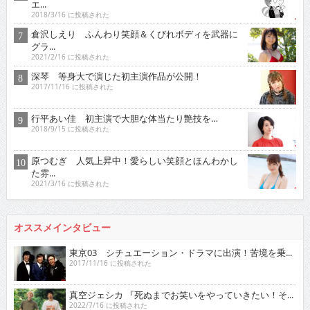
エ...
2018/3/16 に投稿された
倉沢しえり ふんわり笑顔＆くびれボディを武器に
グラ...
2021/2/16 に投稿された
深琴 等身大で演じた初主演作品が公開！
2017/11/16 に投稿された
行平あい佳 初主演で大胆な体当たり艶技を…
2018/9/15 に投稿された
原つむぎ 人気上昇中！愛らしい笑顔とほんわかし
た雰...
2021/3/16 に投稿された
オススメインタビュー
東京03 シチュエーション・ドラマに出演！苦境を乗...
2017/11/16 に投稿された
真空ジェシカ 『死ぬまでお笑いをやっていきたい！そ...
2022/7/16 に投稿された