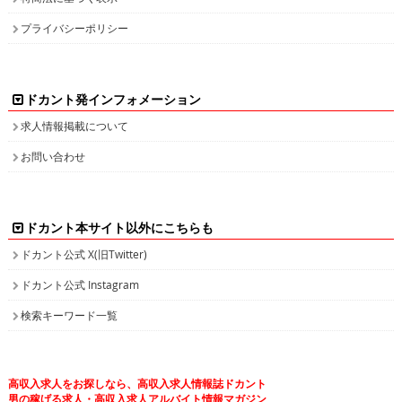
ドカント発インフォメーション
求人情報掲載について
お問い合わせ
ドカント本サイト以外にこちらも
ドカント公式 X(旧Twitter)
ドカント公式 Instagram
検索キーワード一覧
高収入求人をお探しなら、高収入求人情報誌ドカント
男の稼げる求人・高収入求人アルバイト情報マガジン
最新の高収入求人情報をゲットしてドカント稼ごう。
求人情報の他、特集やインタビュー、グラビアなど仕事を探しながら様々な情
報も・・・。