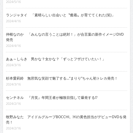
2024/5/16
ランジャタイ 「素晴らしい出会いと〝癒着〟が育ててくれた(笑)」
2024/4/16
仲根なのか 「みんなの言うことは絶対！」が合言葉の新作イメージDVD
発売
2024/4/16
あぁ～しらき 男かな？女かな？「ずっとフザけていたい！」
2024/3/16
杉本愛莉鈴 無邪気な笑顔で魅了する…“まりり”ちゃん初トレカ発売！
2024/3/16
センチネル 『月笑』年間王者が極致目指して爆発する!?
2024/2/16
牧野みなた アイドルグループBOCCHI。￼の黄色担当がデビューDVDを発
売！
2024/2/16