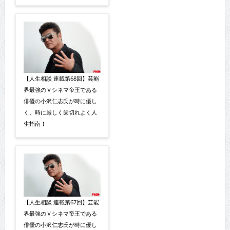
【人生相談 連載第68回】芸能
界最強のＶシネマ帝王である
俳優の小沢仁志氏が時に優し
く、時に厳しく歯切れよく人
生指南！
【人生相談 連載第67回】芸能
界最強のＶシネマ帝王である
俳優の小沢仁志氏が時に優し