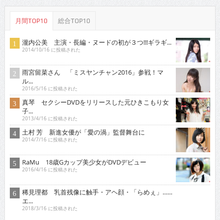
月間TOP10
総合TOP10
瀧内公美 主演・長編・ヌードの初が３つ!!!ギラギ...
2014/10/16 に投稿された
雨宮留菜さん 「ミスヤンチャン2016」参戦！マ
ル...
2016/5/16 に投稿された
真琴 セクシーDVDをリリースした元ひきこもり女
子...
2013/4/16 に投稿された
土村 芳 新進女優が「愛の渦」監督舞台に
2014/7/16 に投稿された
RaMu 18歳Gカップ美少女がDVDデビュー
2016/4/16 に投稿された
稀見理都 乳首残像に触手・アヘ顔・「らめぇ」……
エ...
2018/3/16 に投稿された