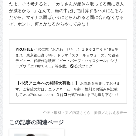
だよ。そう考えると、「カミさんが産休を取ってる間に収入
が減るから…」なんて、頭の中だけで計算するハメになるん
だから。マイナス面ばかりにとらわれると間に合わなくなる
ぞ。ホント、何とかなるからやってみな！
PROFILE
小沢仁志（おざわ・ひとし）１９６２年６月19日生
まれ 東京都出身 84年、ドラマ「スクール☆ウォーズ」で役者
デビュー。代表作は映画『ビー・バップ・ハイスクール』シリ
ーズや『25 NIJYU-GO』等多数。
公式ブログ
【小沢アニキへの相談大募集！】
お悩みを募集しておりま
す。ご希望の方は、ニックネーム・年齢・性別とお悩みを記載
してweb@dokant.com、又は
公式Twitter
までお送り下さい！
企画・取材・文／内埜さくら 撮影／おおえき寿一
この記事の関連ページ