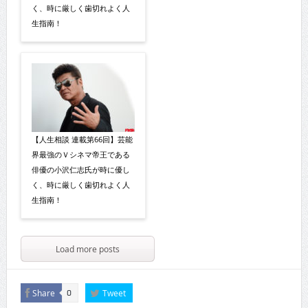
く、時に厳しく歯切れよく人
生指南！
【人生相談 連載第66回】芸能
界最強のＶシネマ帝王である
俳優の小沢仁志氏が時に優し
く、時に厳しく歯切れよく人
生指南！
Load more posts
Share
Tweet
0