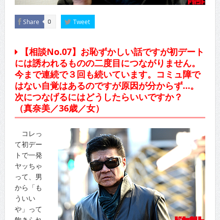
Share
Tweet
0
【相談No.07】お恥ずかしい話ですが初デート
には誘われるものの二度目につながりません。
今まで連続で３回も続いています。コミュ障で
はない自覚はあるのですが原因が分からず…。
次につなげるにはどうしたらいいですか？
（真奈美／36歳／女）
コレっ
て初デー
トで一発
ヤッちゃ
って、男
から「も
ういい
や」って
飽きられ