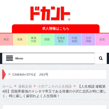
求人情報はこちら
東海
北海道
中国
九州
東京
関東
関西
在宅
中部
東北
四国
沖縄
Menu
CINEMA×STYLE 293号
CINEMA×STYLE 292号
ホーム
連載企画
小沢アニキの人生相談
【人生相談 連載第
4回】芸能界最強のＶシネマ帝王である俳優の小沢仁志氏が時に優し
CINEMA×STYLE 291号
く、時に厳しく歯切れよく人生指南！
CINEMA×STYLE 290号