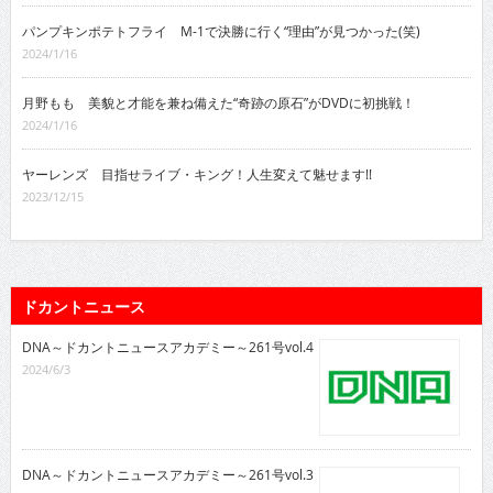
パンプキンポテトフライ M-1で決勝に行く“理由”が見つかった(笑)
2024/1/16
月野もも 美貌と才能を兼ね備えた“奇跡の原石”がDVDに初挑戦！
2024/1/16
ヤーレンズ 目指せライブ・キング！人生変えて魅せます!!
2023/12/15
ドカントニュース
DNA～ドカントニュースアカデミー～261号vol.4
2024/6/3
DNA～ドカントニュースアカデミー～261号vol.3