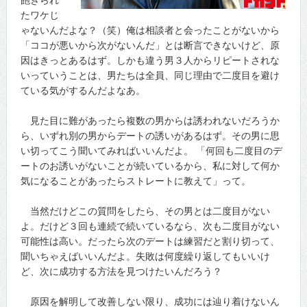
たワケじ
ゃないんだよな？（笑）俺は相談者と会ったことがないから
「ココが悪いから次がないんだ」とは断言できないけど、原
因はきっとあるはず。しかも違う男３人からリピートされな
いっていうことは、男たちは全員、同じ理由で二度目を避け
ている気がするんだよなあ。
見た目に難があったら複数の男からは誘われないだろうか
ら、いずれ別の男からデートの誘いがあるはず。その男に思
い切ってこう聞いてみればいいんだよ。 「何回も二度目のデ
ートのお誘いがないことが続いているから、私に対して何か
気になることがあったらストレートに教えて」って。
当然だけどこの質問をしたら、その男とは二度目がない
よ。だけど３回も連続で続いているなら、次も二度目がない
可能性は高い。だったら次のデートは練習だと割り切って、
聞いちゃえばいいんだよ。失敗は何度繰り返してもいいけ
ど、次に成功する方法を見つけたいんだろう？
原因を解明して改善しない限り、成功には辿り着けないん