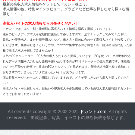
高収入バイトの求人情報ならお任せください！
ドカントでは、エリア別・業種別に高収入バイト情報を幅広く掲載しております。
注目のピックアップ求人も定期的に更新して参りますので、是非チェックしてみてください。
日払いや即決求人、また社員登用ありなど、働き方・目的に合わせて高収入バイトを検索してい
ただけます。接客が好き！という方や、コツコツ集中するのが得意！等、自分の長所にあった業
種で高収入求人を探してみませんか？
人気のPCオペレーター、PC入力の求人もたくさん掲載しています。PCを使って、各種数値化さ
れたデータ情報を入力したり原稿を書いたりするのがPCオペレーターの主な業務です。未経験
の方でも可能なお仕事で、将来のPCスキルアップも見込めます。新着求人情報も続々追加して
おりますので、きっとアナタに合ったバイトが見つかります。
面白特集ページもたっぷりご用意しておりますので、どうぞ楽しみながら求人を探してくださ
い！
高収入バイトをお探しなら、日払いや即決求人を多数掲載している高収入求人情報誌ドカントへ
どうぞお任せくださいませ！
All contents copyright © 2002-2025
ドカント.com
. All rights
reserved. 掲載記事、写真、イラストの無断転載を禁じます。