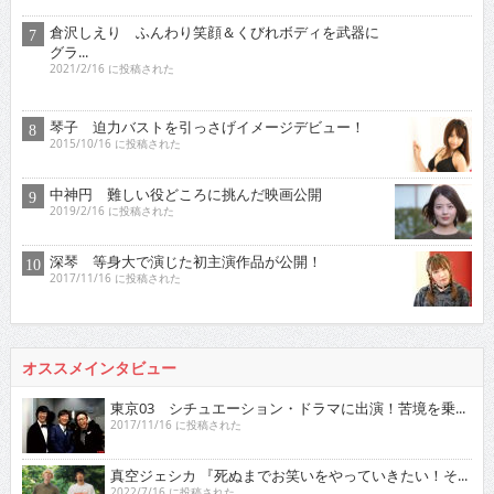
倉沢しえり ふんわり笑顔＆くびれボディを武器に
グラ...
2021/2/16 に投稿された
琴子 迫力バストを引っさげイメージデビュー！
2015/10/16 に投稿された
中神円 難しい役どころに挑んだ映画公開
2019/2/16 に投稿された
深琴 等身大で演じた初主演作品が公開！
2017/11/16 に投稿された
オススメインタビュー
東京03 シチュエーション・ドラマに出演！苦境を乗...
2017/11/16 に投稿された
真空ジェシカ 『死ぬまでお笑いをやっていきたい！そ...
2022/7/16 に投稿された
ロザン クイズ番組でもお馴染み！高学歴芸人として