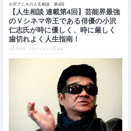
CINEMA×STYLE 289号
小沢アニキの人生相談 第4回
【人生相談 連載第4回】芸能界最強
CINEMA×STYLE 288号
のＶシネマ帝王である俳優の小沢
CINEMA×STYLE 287号
仁志氏が時に優しく、時に厳しく
CINEMA×STYLE 286号
歯切れよく人生指南！
CINEMA×STYLE 285号
2017/6/16
小沢アニキの人生相談
CINEMA×STYLE 294号