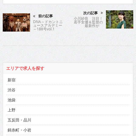
次の記事
前の記事
小川紗良 注目！
DNA～ドカントニ
若手女優＆監督の
ュースアカデミー
最新作が
～188号vol.1
エリアで求人を探す
新宿
渋谷
池袋
上野
五反田・品川
錦糸町・小岩