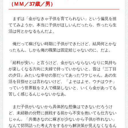
（ＭＭ／37歳／男）
まずは「金がなきゃ子供を育てられない」という偏見を捨
ててみようか。本当に子供がほしいんだったら、作ったら生
活は何とかなるもんだよ。
俺だって稼げない時期に子供ができたけど、結局何とかな
ったもん。しかも俺の職業は固定給じゃないのに、だよ。
「給料が安い」と言うけど、金がないならないなりに気持ち
が楽しくなる方向に夫婦で持っていかないと。昔は『三丁目
の夕日』みたいな幸せの形だってあったワケじゃん。あの生
活を目指せとは言わないけど、「よそはよそ。ウチはウチ」
っていう世界観を２人で構築しないと、いくら金があっても
苦しく感じるんじゃないかなあ。
まだ子供がいないから具体的な想像はできないだろうけ
ど、未経験の分野に挑戦する前から不安を抱いても仕方ない
じゃん。「共働きなのに稼ぎが少ないから子供が作れない」
なんて切羽詰った考え方をするから解決策が見えなくなるん