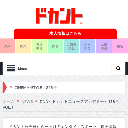
求人情報はこちら
東海
北海道
中国
九州
東京
関東
関西
在宅
中部
東北
四国
沖縄
Menu
CINEMA×STYLE 292号
CINEMA×STYLE 291号
ホーム
NEWS
DNA～ドカントニュースアカデミー～188号
VOL.1
CINEMA×STYLE 290号
CINEMA×STYLE 289号
ドカント発売日から一ヶ月のエンタメ、スポーツ、映画情報