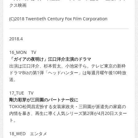
クス映画
(C)2018 Twentieth Century Fox Film Corporation
2018.4
16_MON TV
「ガイアの夜明け」江口洋介主演のドラマ
出演は江口洋介、杉本哲太、小池栄子ら。テレビ東京の新枠
ドラマBizの第1弾「ヘッドハンター」は毎週月曜午後10時放
送。
17_TUE TV
剛力彩芽が三田園のパートナー役に
TOKIO松岡昌宏扮する女装家政夫・三田園が派遣先の家庭の
内情を暴き、再生に導く人気シリーズ第2弾が4月20日スター
ト。
18_WED エンタメ