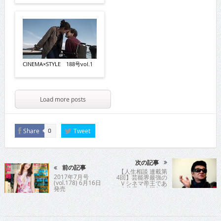
CINEMA×STYLE 188号vol.1
Load more posts
Share
Tweet
0
次の記事
前の記事
【人生相談 連載第
2017年7月号
4回】芸能界最強の
(vol.178) 6月16日
Ｖシネマ帝王であ
発売
る俳優の小沢仁志
氏が時に優しく、
時に厳しく歯切れ
よく人生指南！