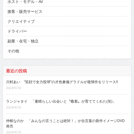
ホスト・モデル・AV
接客・販売サービス
クリエイティブ
ドライバー
副業・在宅・独立
その他
最近の投稿
川村あい “笑顔で全力投球”の才色兼備グラドルが復帰作をリリース!!
2024/5/16
ランジャタイ 「素晴らしい出会いと〝癒着〟が育ててくれた(笑)」
2024/4/16
仲根なのか 「みんなの言うことは絶対！」が合言葉の新作イメージDVD
発売
2024/4/16