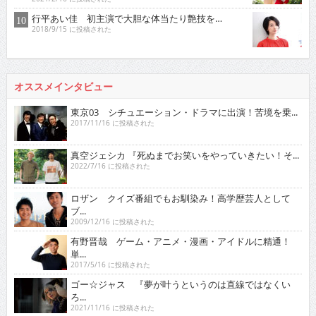
行平あい佳 初主演で大胆な体当たり艶技を…
2018/9/15 に投稿された
オススメインタビュー
東京03 シチュエーション・ドラマに出演！苦境を乗...
2017/11/16 に投稿された
真空ジェシカ 『死ぬまでお笑いをやっていきたい！そ...
2022/7/16 に投稿された
ロザン クイズ番組でもお馴染み！高学歴芸人として
ブ...
2009/12/16 に投稿された
有野晋哉 ゲーム・アニメ・漫画・アイドルに精通！
単...
2017/5/16 に投稿された
ゴー☆ジャス 『夢が叶うというのは直線ではなくい
ろ...
2021/11/16 に投稿された