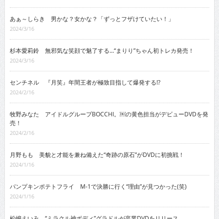
あぁ～しらき 男かな？女かな？「ずっとフザけていたい！」
2024/3/16
杉本愛莉鈴 無邪気な笑顔で魅了する…“まりり”ちゃん初トレカ発売！
2024/3/16
センチネル 『月笑』年間王者が極致目指して爆発する!?
2024/2/16
牧野みなた アイドルグループBOCCHI。￼の黄色担当がデビューDVDを発
売！
2024/2/16
月野もも 美貌と才能を兼ね備えた“奇跡の原石”がDVDに初挑戦！
2024/1/16
パンプキンポテトフライ M-1で決勝に行く“理由”が見つかった(笑)
2024/1/16
松嶋えいみ “ミラクル神ボディ”グラドルが卒業DVDをリリース