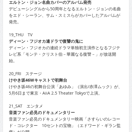
エルトン・ジョン名曲カバーのアルバム発売
デビューシングルから50周年となるエルトン・ジョンの名曲
をエド・シーラン、サム・スミスらがカバーしたアルバムが
発売。
19_THU TV
ディーン・フジオカ連ドラで復讐の鬼に
ディーン・フジオカの連続ドラマ単独初主演作となるフジテ
レビ系「モンテ・クリスト伯－華麗なる復讐－」が放送開
始。
20_FRI ステージ
けやき坂46Wキャストで初舞台
けやき坂46の初舞台公演「あゆみ」（演出/赤澤ムック）が、
5月6日まで東京・AiiA 2.5 Theater Tokyoで上演。
21_SAT エンタメ
音楽ファン必見のドキュメンタリー
音楽ファン必見のドキュメンタリー映画「さすらいのレコー
ド・コレクター 10セントの宝物」（エドワード・ギラン監
督）が公開。