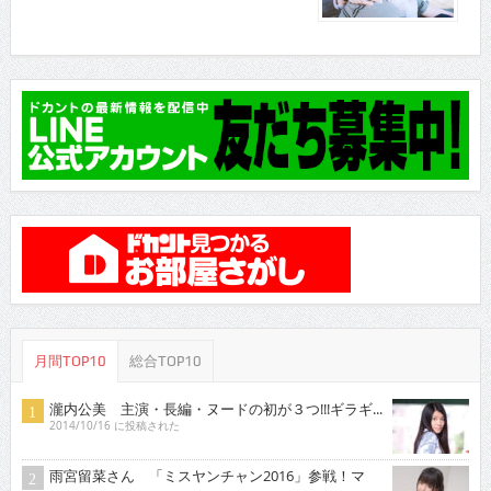
月間TOP10
総合TOP10
瀧内公美 主演・長編・ヌードの初が３つ!!!ギラギ...
2014/10/16 に投稿された
雨宮留菜さん 「ミスヤンチャン2016」参戦！マ