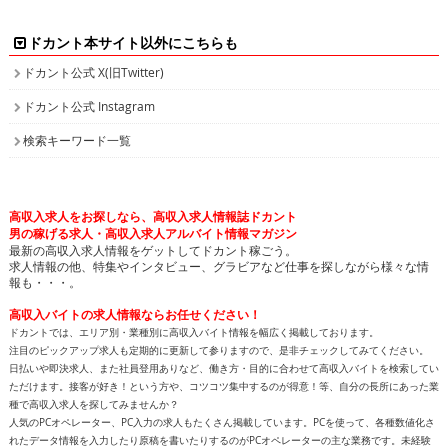
ドカント本サイト以外にこちらも
ドカント公式 X(旧Twitter)
ドカント公式 Instagram
検索キーワード一覧
高収入求人をお探しなら、高収入求人情報誌ドカント
男の稼げる求人・高収入求人アルバイト情報マガジン
最新の高収入求人情報をゲットしてドカント稼ごう。
求人情報の他、特集やインタビュー、グラビアなど仕事を探しながら様々な情
報も・・・。
高収入バイトの求人情報ならお任せください！
ドカントでは、エリア別・業種別に高収入バイト情報を幅広く掲載しております。
注目のピックアップ求人も定期的に更新して参りますので、是非チェックしてみてください。
日払いや即決求人、また社員登用ありなど、働き方・目的に合わせて高収入バイトを検索してい
ただけます。接客が好き！という方や、コツコツ集中するのが得意！等、自分の長所にあった業
種で高収入求人を探してみませんか？
人気のPCオペレーター、PC入力の求人もたくさん掲載しています。PCを使って、各種数値化さ
れたデータ情報を入力したり原稿を書いたりするのがPCオペレーターの主な業務です。未経験