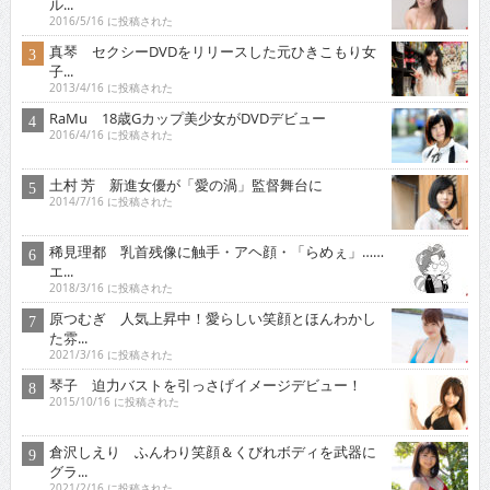
ル...
2016/5/16 に投稿された
真琴 セクシーDVDをリリースした元ひきこもり女
子...
2013/4/16 に投稿された
RaMu 18歳Gカップ美少女がDVDデビュー
2016/4/16 に投稿された
土村 芳 新進女優が「愛の渦」監督舞台に
2014/7/16 に投稿された
稀見理都 乳首残像に触手・アヘ顔・「らめぇ」……
エ...
2018/3/16 に投稿された
原つむぎ 人気上昇中！愛らしい笑顔とほんわかし
た雰...
2021/3/16 に投稿された
琴子 迫力バストを引っさげイメージデビュー！
2015/10/16 に投稿された
倉沢しえり ふんわり笑顔＆くびれボディを武器に
グラ...
2021/2/16 に投稿された