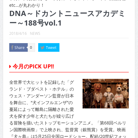
CINEMA×STYLE 288号
etc…が丸わかり！
DNA～ドカントニュースアカデミ
CINEMA×STYLE 287号
ー～188号vol.1
CINEMA×STYLE 286号
2018/4/16
NEWS
CINEMA×STYLE 285号
Share
Tweet
0
CINEMA×STYLE 294号
CINEMA×STYLE 293号
今月のPICK UP!!
全世界で大ヒットを記録した「グ
ランド・ブダペスト・ホテル」の
ウェス・アンダーソン監督が日本
を舞台に、“犬インフルエンザ”の
蔓延によって離島に隔離された愛
犬を探す少年と犬たちが繰り広げ
る冒険を描いたストップモーションアニメ。「第68回ベルリ
ン国際映画祭」で上映され、監督賞（銀熊賞）を受賞。映画
『犬ヶ島』は5月25日全国ロードショー。配給/20世紀フォッ