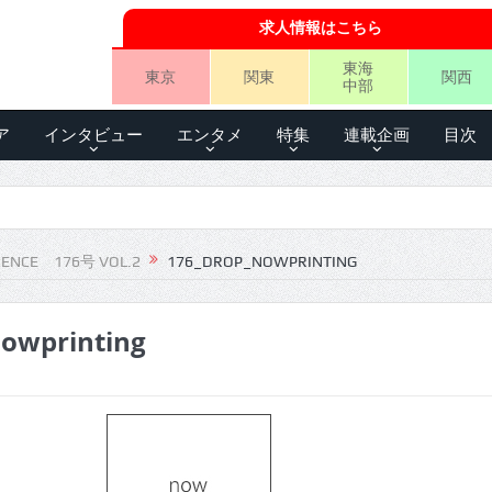
求人情報はこちら
東海
東京
関東
関西
中部
ア
インタビュー
エンタメ
特集
連載企画
目次
IENCE 176号 VOL.2
176_DROP_NOWPRINTING
owprinting