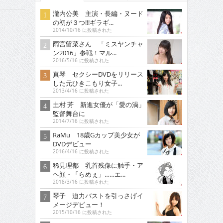
瀧内公美 主演・長編・ヌード
の初が３つ!!!ギラギ...
2014/10/16 に投稿された
雨宮留菜さん 「ミスヤンチャ
ン2016」参戦！マル...
2016/5/16 に投稿された
真琴 セクシーDVDをリリース
した元ひきこもり女子...
2013/4/16 に投稿された
土村 芳 新進女優が「愛の渦」
監督舞台に
2014/7/16 に投稿された
RaMu 18歳Gカップ美少女が
DVDデビュー
2016/4/16 に投稿された
稀見理都 乳首残像に触手・ア
ヘ顔・「らめぇ」……エ...
2018/3/16 に投稿された
琴子 迫力バストを引っさげイ
メージデビュー！
2015/10/16 に投稿された