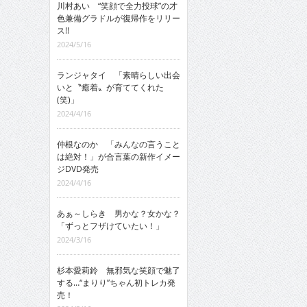
川村あい “笑顔で全力投球”の才
色兼備グラドルが復帰作をリリー
ス!!
2024/5/16
ランジャタイ 「素晴らしい出会
いと〝癒着〟が育ててくれた
(笑)」
2024/4/16
仲根なのか 「みんなの言うこと
は絶対！」が合言葉の新作イメー
ジDVD発売
2024/4/16
あぁ～しらき 男かな？女かな？
「ずっとフザけていたい！」
2024/3/16
杉本愛莉鈴 無邪気な笑顔で魅了
する…“まりり”ちゃん初トレカ発
売！