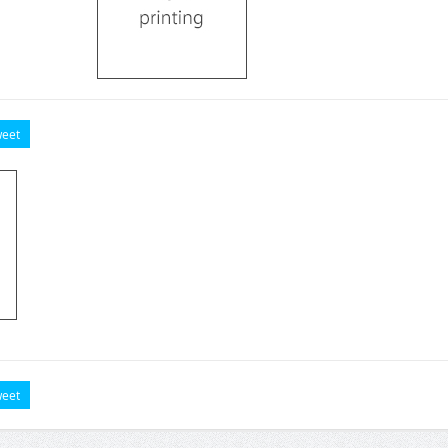
eet
eet