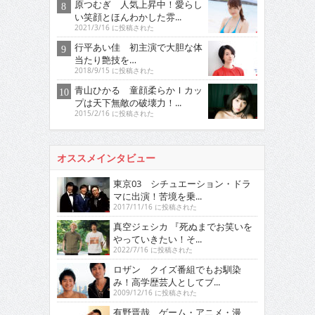
原つむぎ 人気上昇中！愛らし
い笑顔とほんわかした雰...
2021/3/16 に投稿された
行平あい佳 初主演で大胆な体
当たり艶技を…
2018/9/15 に投稿された
青山ひかる 童顔柔らかＩカッ
プは天下無敵の破壊力！...
2015/2/16 に投稿された
オススメインタビュー
東京03 シチュエーション・ドラ
マに出演！苦境を乗...
2017/11/16 に投稿された
真空ジェシカ 『死ぬまでお笑いを
やっていきたい！そ...
2022/7/16 に投稿された
ロザン クイズ番組でもお馴染
み！高学歴芸人としてブ...
2009/12/16 に投稿された
有野晋哉 ゲーム・アニメ・漫