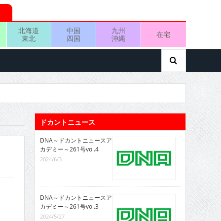
北海道
中国
九州
在宅
東北
四国
沖縄
ドカントニュース
DNA～ドカントニュースア
カデミー～261号vol.4
2024/6/3
DNA～ドカントニュースア
カデミー～261号vol.3
2024/5/27