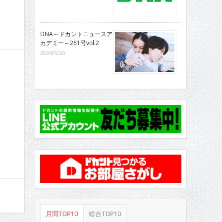
DNA～ドカントニュースア
カデミー～261号vol.2
2024/5/20
月間TOP10
総合TOP10