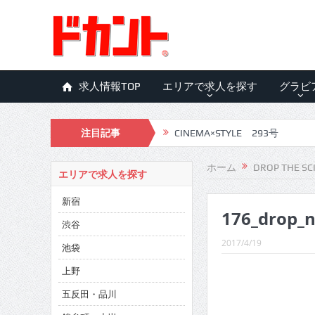
求人情報TOP
エリアで求人を探す
グラビ
注目記事
CINEMA×STYLE 293号
CINEMA×STYLE 292号
ホーム
DROP THE SC
エリアで求人を探す
CINEMA×STYLE 291号
新宿
176_drop_n
CINEMA×STYLE 290号
渋谷
CINEMA×STYLE 289号
2017/4/19
池袋
CINEMA×STYLE 288号
上野
五反田・品川
CINEMA×STYLE 287号