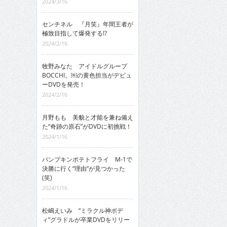
2024/3/16
センチネル 『月笑』年間王者が
極致目指して爆発する!?
2024/2/16
牧野みなた アイドルグループ
BOCCHI。￼の黄色担当がデビュ
ーDVDを発売！
2024/2/16
月野もも 美貌と才能を兼ね備え
た“奇跡の原石”がDVDに初挑戦！
2024/1/16
パンプキンポテトフライ M-1で
決勝に行く“理由”が見つかった
(笑)
2024/1/16
松嶋えいみ “ミラクル神ボデ
ィ”グラドルが卒業DVDをリリー