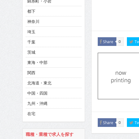
錦糸町・小岩
CINEMA×STYLE 286号
都下
CINEMA×STYLE 285号
神奈川
CINEMA×STYLE 294号
埼玉
千葉
Share
Tw
0
茨城
東海・中部
関西
北海道・東北
中国・四国
九州・沖縄
在宅
Share
Tw
0
職種・業種で求人を探す