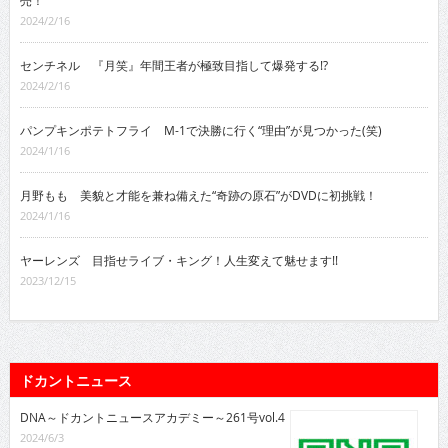
売！
2024/2/16
センチネル 『月笑』年間王者が極致目指して爆発する!?
2024/2/16
パンプキンポテトフライ M-1で決勝に行く“理由”が見つかった(笑)
2024/1/16
月野もも 美貌と才能を兼ね備えた“奇跡の原石”がDVDに初挑戦！
2024/1/16
ヤーレンズ 目指せライブ・キング！人生変えて魅せます!!
2023/12/15
ドカントニュース
DNA～ドカントニュースアカデミー～261号vol.4
2024/6/3