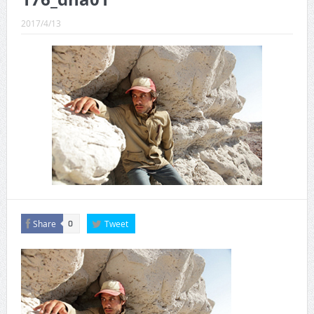
CINEMA×STYLE 289号
2017/4/13
CINEMA×STYLE 288号
CINEMA×STYLE 287号
CINEMA×STYLE 286号
CINEMA×STYLE 285号
CINEMA×STYLE 294号
Share
Tweet
0