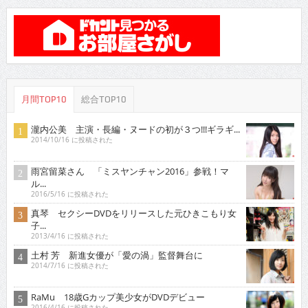
月間TOP10
総合TOP10
瀧内公美 主演・長編・ヌードの初が３つ!!!ギラギ...
2014/10/16 に投稿された
雨宮留菜さん 「ミスヤンチャン2016」参戦！マ
ル...
2016/5/16 に投稿された
真琴 セクシーDVDをリリースした元ひきこもり女
子...
2013/4/16 に投稿された
土村 芳 新進女優が「愛の渦」監督舞台に
2014/7/16 に投稿された
RaMu 18歳Gカップ美少女がDVDデビュー
2016/4/16 に投稿された