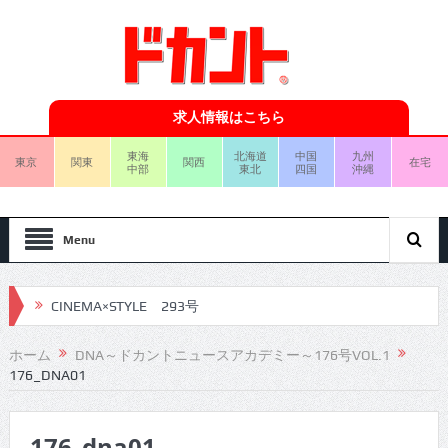
求人情報はこちら
東海
北海道
中国
九州
東京
関東
関西
在宅
中部
東北
四国
沖縄
Menu
CINEMA×STYLE 293号
CINEMA×STYLE 292号
ホーム
DNA～ドカントニュースアカデミー～176号VOL.1
176_DNA01
CINEMA×STYLE 291号
CINEMA×STYLE 290号
176_dna01