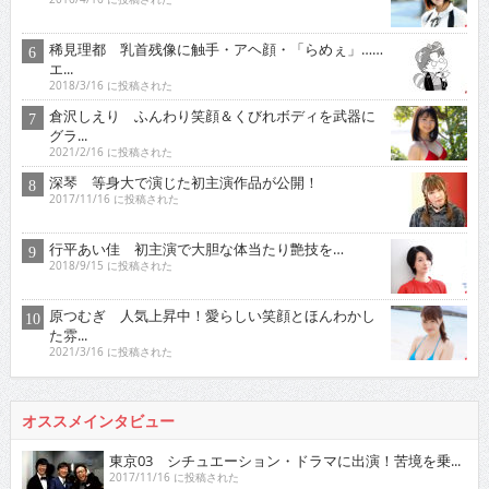
稀見理都 乳首残像に触手・アヘ顔・「らめぇ」……
エ...
2018/3/16 に投稿された
倉沢しえり ふんわり笑顔＆くびれボディを武器に
グラ...
2021/2/16 に投稿された
深琴 等身大で演じた初主演作品が公開！
2017/11/16 に投稿された
行平あい佳 初主演で大胆な体当たり艶技を…
2018/9/15 に投稿された
原つむぎ 人気上昇中！愛らしい笑顔とほんわかし
た雰...
2021/3/16 に投稿された
オススメインタビュー
東京03 シチュエーション・ドラマに出演！苦境を乗...
2017/11/16 に投稿された