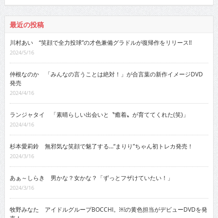
最近の投稿
川村あい “笑顔で全力投球”の才色兼備グラドルが復帰作をリリース!!
2024/5/16
仲根なのか 「みんなの言うことは絶対！」が合言葉の新作イメージDVD
発売
2024/4/16
ランジャタイ 「素晴らしい出会いと〝癒着〟が育ててくれた(笑)」
2024/4/16
杉本愛莉鈴 無邪気な笑顔で魅了する…“まりり”ちゃん初トレカ発売！
2024/3/16
あぁ～しらき 男かな？女かな？「ずっとフザけていたい！」
2024/3/16
牧野みなた アイドルグループBOCCHI。￼の黄色担当がデビューDVDを発