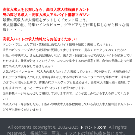
高収入求人をお探しなら、高収入求人情報誌ドカント
男の稼げる求人・高収入求人アルバイト情報マガジン
最新の高収入求人情報をゲットしてドカント稼ごう。
求人情報の他、特集やインタビュー、グラビアなど仕事を探しながら様々な情
報も・・・。
高収入バイトの求人情報ならお任せください！
ドカントでは、エリア別・業種別に高収入バイト情報を幅広く掲載しております。
注目のピックアップ求人も定期的に更新して参りますので、是非チェックしてみてください。
日払いや即決求人、また社員登用ありなど、働き方・目的に合わせて高収入バイトを検索してい
ただけます。接客が好き！という方や、コツコツ集中するのが得意！等、自分の長所にあった業
種で高収入求人を探してみませんか？
人気のPCオペレーター、PC入力の求人もたくさん掲載しています。PCを使って、各種数値化さ
れたデータ情報を入力したり原稿を書いたりするのがPCオペレーターの主な業務です。未経験
の方でも可能なお仕事で、将来のPCスキルアップも見込めます。新着求人情報も続々追加して
おりますので、きっとアナタに合ったバイトが見つかります。
面白特集ページもたっぷりご用意しておりますので、どうぞ楽しみながら求人を探してくださ
い！
高収入バイトをお探しなら、日払いや即決求人を多数掲載している高収入求人情報誌ドカントへ
どうぞお任せくださいませ！
All contents copyright © 2002-2025
ドカント.com
. All rights
reserved. 掲載記事、写真、イラストの無断転載を禁じます。