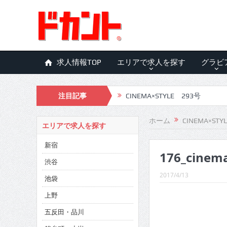
求人情報TOP
エリアで求人を探す
グラビ
注目記事
CINEMA×STYLE 293号
CINEMA×STYLE 292号
ホーム
CINEMA×STY
エリアで求人を探す
CINEMA×STYLE 291号
新宿
176_cinem
CINEMA×STYLE 290号
渋谷
CINEMA×STYLE 289号
2017/4/13
池袋
CINEMA×STYLE 288号
上野
五反田・品川
CINEMA×STYLE 287号