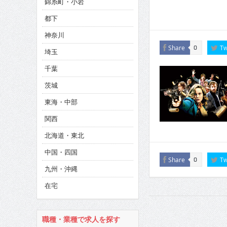
錦糸町・小岩
CINEMA×STYLE 286号
都下
CINEMA×STYLE 285号
神奈川
CINEMA×STYLE 294号
Share
Tw
0
埼玉
千葉
茨城
東海・中部
関西
北海道・東北
中国・四国
Share
Tw
0
九州・沖縄
在宅
職種・業種で求人を探す