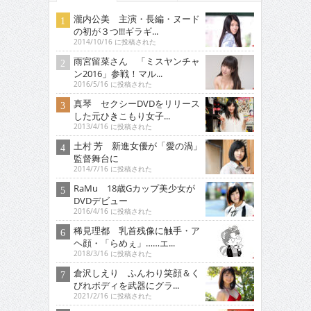
瀧内公美 主演・長編・ヌード
の初が３つ!!!ギラギ...
2014/10/16 に投稿された
雨宮留菜さん 「ミスヤンチャ
ン2016」参戦！マル...
2016/5/16 に投稿された
真琴 セクシーDVDをリリース
した元ひきこもり女子...
2013/4/16 に投稿された
土村 芳 新進女優が「愛の渦」
監督舞台に
2014/7/16 に投稿された
RaMu 18歳Gカップ美少女が
DVDデビュー
2016/4/16 に投稿された
稀見理都 乳首残像に触手・ア
ヘ顔・「らめぇ」……エ...
2018/3/16 に投稿された
倉沢しえり ふんわり笑顔＆く
びれボディを武器にグラ...
2021/2/16 に投稿された