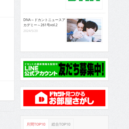
DNA～ドカントニュースア
カデミー～261号vol.2
2024/5/20
月間TOP10
総合TOP10