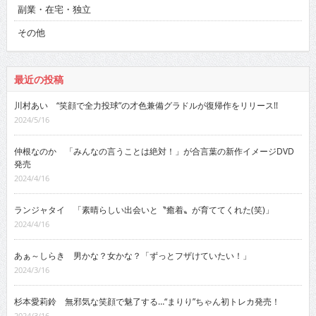
副業・在宅・独立
その他
最近の投稿
川村あい “笑顔で全力投球”の才色兼備グラドルが復帰作をリリース!!
2024/5/16
仲根なのか 「みんなの言うことは絶対！」が合言葉の新作イメージDVD
発売
2024/4/16
ランジャタイ 「素晴らしい出会いと〝癒着〟が育ててくれた(笑)」
2024/4/16
あぁ～しらき 男かな？女かな？「ずっとフザけていたい！」
2024/3/16
杉本愛莉鈴 無邪気な笑顔で魅了する…“まりり”ちゃん初トレカ発売！
2024/3/16