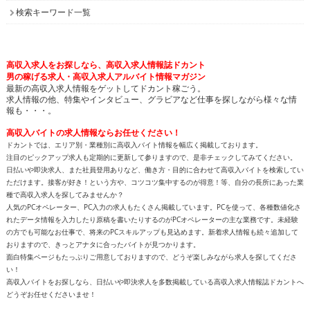
検索キーワード一覧
高収入求人をお探しなら、高収入求人情報誌ドカント
男の稼げる求人・高収入求人アルバイト情報マガジン
最新の高収入求人情報をゲットしてドカント稼ごう。
求人情報の他、特集やインタビュー、グラビアなど仕事を探しながら様々な情
報も・・・。
高収入バイトの求人情報ならお任せください！
ドカントでは、エリア別・業種別に高収入バイト情報を幅広く掲載しております。
注目のピックアップ求人も定期的に更新して参りますので、是非チェックしてみてください。
日払いや即決求人、また社員登用ありなど、働き方・目的に合わせて高収入バイトを検索してい
ただけます。接客が好き！という方や、コツコツ集中するのが得意！等、自分の長所にあった業
種で高収入求人を探してみませんか？
人気のPCオペレーター、PC入力の求人もたくさん掲載しています。PCを使って、各種数値化さ
れたデータ情報を入力したり原稿を書いたりするのがPCオペレーターの主な業務です。未経験
の方でも可能なお仕事で、将来のPCスキルアップも見込めます。新着求人情報も続々追加して
おりますので、きっとアナタに合ったバイトが見つかります。
面白特集ページもたっぷりご用意しておりますので、どうぞ楽しみながら求人を探してくださ
い！
高収入バイトをお探しなら、日払いや即決求人を多数掲載している高収入求人情報誌ドカントへ
どうぞお任せくださいませ！