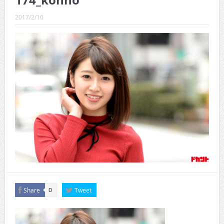
174_konno
CINEMA×STYLE 289号
2017/2/10
CINEMA×STYLE 288号
CINEMA×STYLE 287号
CINEMA×STYLE 286号
CINEMA×STYLE 285号
CINEMA×STYLE 294号
Share
Tweet
0