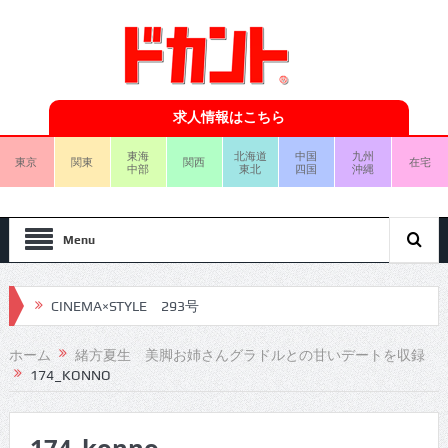
求人情報はこちら
東海
北海道
中国
九州
東京
関東
関西
在宅
中部
東北
四国
沖縄
Menu
CINEMA×STYLE 293号
CINEMA×STYLE 292号
ホーム
緒方夏生 美脚お姉さんグラドルとの甘いデートを収録
174_KONNO
CINEMA×STYLE 291号
CINEMA×STYLE 290号