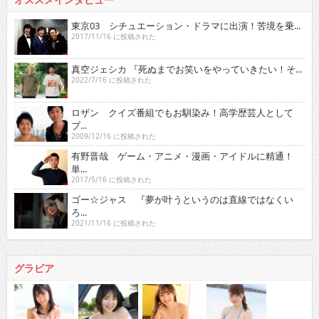
東京03 シチュエーション・ドラマに出演！苦境を乗...
2017/11/16 に投稿された
真空ジェシカ 『死ぬまでお笑いをやっていきたい！そ...
2022/7/16 に投稿された
ロザン クイズ番組でもお馴染み！高学歴芸人として
ブ...
2009/12/16 に投稿された
有野晋哉 ゲーム・アニメ・漫画・アイドルに精通！
単...
2017/5/16 に投稿された
ゴー☆ジャス 『夢が叶うというのは直線ではなくい
ろ...
2021/11/16 に投稿された
グラビア