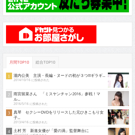
月間TOP10
総合TOP10
瀧内公美 主演・長編・ヌードの初が３つ!!!ギラギ...
2014/10/16 に投稿された
雨宮留菜さん 「ミスヤンチャン2016」参戦！マ
ル...
2016/5/16 に投稿された
真琴 セクシーDVDをリリースした元ひきこもり女
子...
2013/4/16 に投稿された
土村 芳 新進女優が「愛の渦」監督舞台に