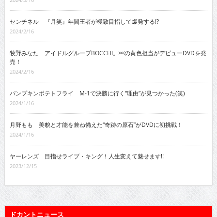
センチネル 『月笑』年間王者が極致目指して爆発する!?
2024/2/16
牧野みなた アイドルグループBOCCHI。￼の黄色担当がデビューDVDを発
売！
2024/2/16
パンプキンポテトフライ M-1で決勝に行く“理由”が見つかった(笑)
2024/1/16
月野もも 美貌と才能を兼ね備えた“奇跡の原石”がDVDに初挑戦！
2024/1/16
ヤーレンズ 目指せライブ・キング！人生変えて魅せます!!
2023/12/15
ドカントニュース