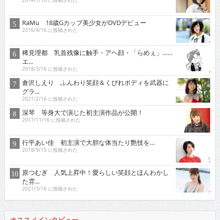
2014/7/16 に投稿された
RaMu 18歳Gカップ美少女がDVDデビュー
2016/4/16 に投稿された
稀見理都 乳首残像に触手・アヘ顔・「らめぇ」……
エ...
2018/3/16 に投稿された
倉沢しえり ふんわり笑顔＆くびれボディを武器に
グラ...
2021/2/16 に投稿された
深琴 等身大で演じた初主演作品が公開！
2017/11/16 に投稿された
行平あい佳 初主演で大胆な体当たり艶技を…
2018/9/15 に投稿された
原つむぎ 人気上昇中！愛らしい笑顔とほんわかし
た雰...
2021/3/16 に投稿された
オススメインタビュー