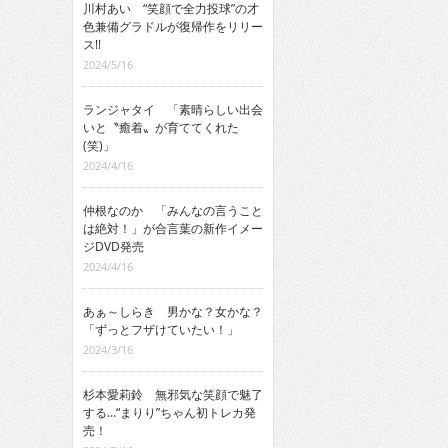
川村あい “笑顔で全力投球”の才
色兼備グラドルが復帰作をリリー
ス!!
2024/5/16
ランジャタイ 「素晴らしい出会
いと〝癒着〟が育ててくれた
(笑)」
2024/4/16
仲根なのか 「みんなの言うこと
は絶対！」が合言葉の新作イメー
ジDVD発売
2024/4/16
あぁ～しらき 男かな？女かな？
「ずっとフザけていたい！」
2024/3/16
杉本愛莉鈴 無邪気な笑顔で魅了
する…“まりり”ちゃん初トレカ発
売！