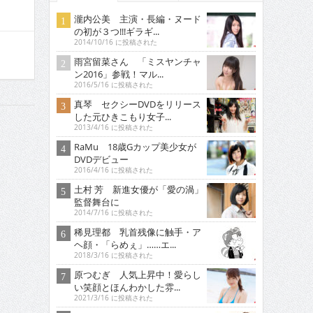
瀧内公美 主演・長編・ヌード
の初が３つ!!!ギラギ...
2014/10/16 に投稿された
雨宮留菜さん 「ミスヤンチャ
ン2016」参戦！マル...
2016/5/16 に投稿された
真琴 セクシーDVDをリリース
した元ひきこもり女子...
2013/4/16 に投稿された
RaMu 18歳Gカップ美少女が
DVDデビュー
2016/4/16 に投稿された
土村 芳 新進女優が「愛の渦」
監督舞台に
2014/7/16 に投稿された
稀見理都 乳首残像に触手・ア
ヘ顔・「らめぇ」……エ...
2018/3/16 に投稿された
原つむぎ 人気上昇中！愛らし
い笑顔とほんわかした雰...
2021/3/16 に投稿された