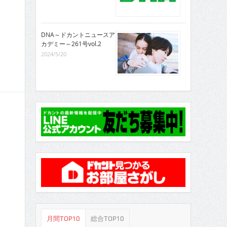
DNA～ドカントニュースア
カデミー～261号vol.2
2024/5/20
月間TOP10
総合TOP10