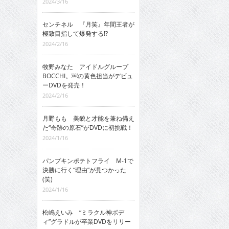
2024/3/16
センチネル 『月笑』年間王者が
極致目指して爆発する!?
2024/2/16
牧野みなた アイドルグループ
BOCCHI。￼の黄色担当がデビュ
ーDVDを発売！
2024/2/16
月野もも 美貌と才能を兼ね備え
た“奇跡の原石”がDVDに初挑戦！
2024/1/16
パンプキンポテトフライ M-1で
決勝に行く“理由”が見つかった
(笑)
2024/1/16
松嶋えいみ “ミラクル神ボデ
ィ”グラドルが卒業DVDをリリー