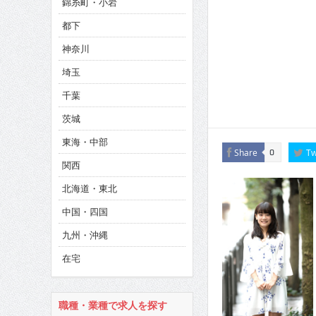
錦糸町・小岩
CINEMA×STYLE 286号
都下
CINEMA×STYLE 285号
神奈川
CINEMA×STYLE 294号
埼玉
千葉
茨城
東海・中部
Share
Tw
0
関西
北海道・東北
中国・四国
九州・沖縄
在宅
職種・業種で求人を探す