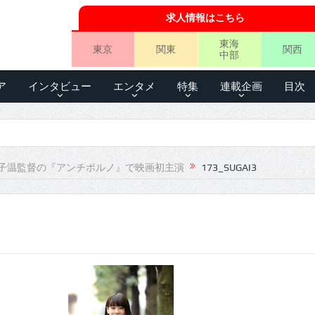
求人情報はこちら
東海
東京
関東
関西
中部
ア
インタビュー
エンタメ
特集
連載企画
目次
子温監督の『アンチポルノ』で映画初主演
173_SUGAI3