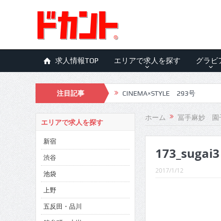
求人情報TOP
エリアで求人を探す
グラビ
注目記事
CINEMA×STYLE 293号
CINEMA×STYLE 292号
ホーム
冨手麻妙 園
エリアで求人を探す
CINEMA×STYLE 291号
新宿
173_sugai3
CINEMA×STYLE 290号
渋谷
CINEMA×STYLE 289号
2017/1/12
池袋
CINEMA×STYLE 288号
上野
五反田・品川
CINEMA×STYLE 287号