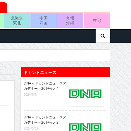
北海道
中国
九州
在宅
東北
四国
沖縄
ドカントニュース
DNA～ドカントニュースア
カデミー～261号vol.4
2024/6/3
DNA～ドカントニュースア
カデミー～261号vol.3
2024/5/27