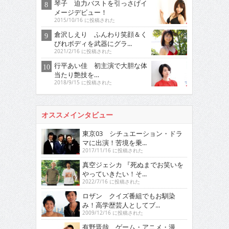
琴子 迫力バストを引っさげイ
メージデビュー！
2015/10/16 に投稿された
倉沢しえり ふんわり笑顔＆く
びれボディを武器にグラ...
2021/2/16 に投稿された
行平あい佳 初主演で大胆な体
当たり艶技を…
2018/9/15 に投稿された
オススメインタビュー
東京03 シチュエーション・ドラ
マに出演！苦境を乗...
2017/11/16 に投稿された
真空ジェシカ 『死ぬまでお笑いを
やっていきたい！そ...
2022/7/16 に投稿された
ロザン クイズ番組でもお馴染
み！高学歴芸人としてブ...
2009/12/16 に投稿された
有野晋哉 ゲーム・アニメ・漫