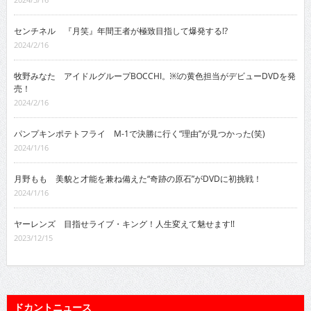
センチネル 『月笑』年間王者が極致目指して爆発する!?
2024/2/16
牧野みなた アイドルグループBOCCHI。￼の黄色担当がデビューDVDを発
売！
2024/2/16
パンプキンポテトフライ M-1で決勝に行く“理由”が見つかった(笑)
2024/1/16
月野もも 美貌と才能を兼ね備えた“奇跡の原石”がDVDに初挑戦！
2024/1/16
ヤーレンズ 目指せライブ・キング！人生変えて魅せます!!
2023/12/15
ドカントニュース