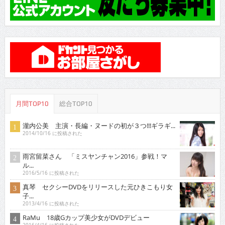
月間TOP10
総合TOP10
瀧内公美 主演・長編・ヌードの初が３つ!!!ギラギ...
2014/10/16 に投稿された
雨宮留菜さん 「ミスヤンチャン2016」参戦！マ
ル...
2016/5/16 に投稿された
真琴 セクシーDVDをリリースした元ひきこもり女
子...
2013/4/16 に投稿された
RaMu 18歳Gカップ美少女がDVDデビュー