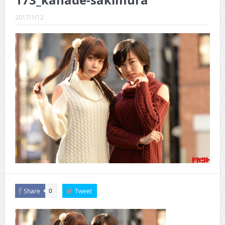
173_kanade-sakimura
CINEMA×STYLE 288号
2017/1/12
CINEMA×STYLE 287号
CINEMA×STYLE 286号
CINEMA×STYLE 285号
CINEMA×STYLE 294号
CINEMA×STYLE 293号
Share
Tweet
0