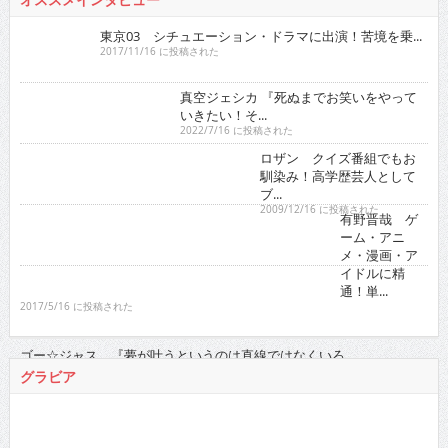
東京03 シチュエーション・ドラマに出演！苦境を乗...
2017/11/16 に投稿された
真空ジェシカ 『死ぬまでお笑いをやっていきたい！そ...
2022/7/16 に投稿された
ロザン クイズ番組でもお馴染み！高学歴
芸人としてブ...
2009/12/16 に投稿された
有野晋哉 ゲーム・アニ
メ・漫画・アイドルに精
通！単...
2017/5/16 に投稿された
ゴー☆ジャ
ス 『夢が叶
うというのは
直線ではなく
いろ...
2021/11/16 に投稿された
グラビア