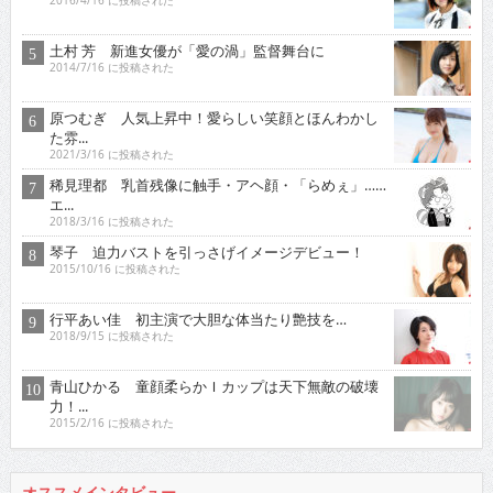
2016/4/16 に投稿された
土村 芳 新進女優が「愛の渦」監督舞台に
2014/7/16 に投稿された
原つむぎ 人気上昇中！愛らしい笑顔とほんわかし
た雰...
2021/3/16 に投稿された
稀見理都 乳首残像に触手・アヘ顔・「らめぇ」……
エ...
2018/3/16 に投稿された
琴子 迫力バストを引っさげイメージデビュー！
2015/10/16 に投稿された
行平あい佳 初主演で大胆な体当たり艶技を…
2018/9/15 に投稿された
青山ひかる 童顔柔らかＩカップは天下無敵の破壊
力！...
2015/2/16 に投稿された
オススメインタビュー