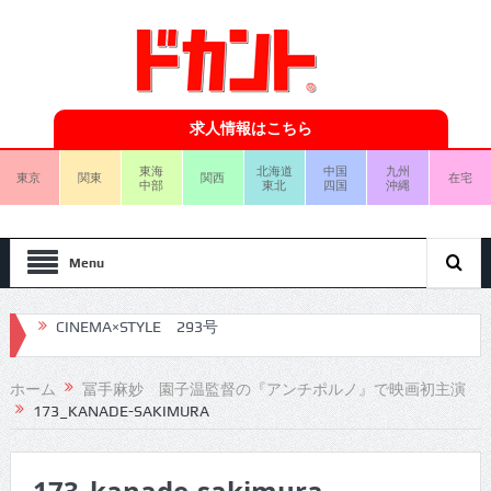
求人情報はこちら
東海
北海道
中国
九州
東京
関東
関西
在宅
中部
東北
四国
沖縄
Menu
CINEMA×STYLE 292号
CINEMA×STYLE 291号
ホーム
冨手麻妙 園子温監督の『アンチポルノ』で映画初主演
173_KANADE-SAKIMURA
CINEMA×STYLE 290号
CINEMA×STYLE 289号