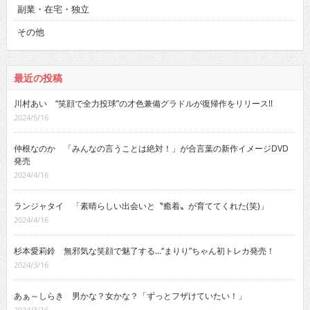
副業・在宅・独立
その他
最近の投稿
川村あい “笑顔で全力投球”の才色兼備グラドルが復帰作をリリース!!
2024/5/16
仲根なのか 「みんなの言うことは絶対！」が合言葉の新作イメージDVD
発売
2024/4/16
ランジャタイ 「素晴らしい出会いと〝癒着〟が育ててくれた(笑)」
2024/4/16
杉本愛莉鈴 無邪気な笑顔で魅了する…“まりり”ちゃん初トレカ発売！
2024/3/16
あぁ～しらき 男かな？女かな？「ずっとフザけていたい！」
2024/3/16