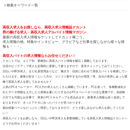
検索キーワード一覧
高収入求人をお探しなら、高収入求人情報誌ドカント
男の稼げる求人・高収入求人アルバイト情報マガジン
最新の高収入求人情報をゲットしてドカント稼ごう。
求人情報の他、特集やインタビュー、グラビアなど仕事を探しながら様々な情
報も・・・。
高収入バイトの求人情報ならお任せください！
ドカントでは、エリア別・業種別に高収入バイト情報を幅広く掲載しております。
注目のピックアップ求人も定期的に更新して参りますので、是非チェックしてみてください。
日払いや即決求人、また社員登用ありなど、働き方・目的に合わせて高収入バイトを検索してい
ただけます。接客が好き！という方や、コツコツ集中するのが得意！等、自分の長所にあった業
種で高収入求人を探してみませんか？
人気のPCオペレーター、PC入力の求人もたくさん掲載しています。PCを使って、各種数値化さ
れたデータ情報を入力したり原稿を書いたりするのがPCオペレーターの主な業務です。未経験
の方でも可能なお仕事で、将来のPCスキルアップも見込めます。新着求人情報も続々追加して
おりますので、きっとアナタに合ったバイトが見つかります。
面白特集ページもたっぷりご用意しておりますので、どうぞ楽しみながら求人を探してくださ
い！
高収入バイトをお探しなら、日払いや即決求人を多数掲載している高収入求人情報誌ドカントへ
どうぞお任せくださいませ！