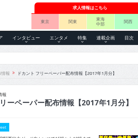
求人情報はこちら
東海
東京
関東
関西
中部
ア
インタビュー
エンタメ
特集
連載企画
目次
布情報
ドカント フリーペーパー配布情報【2017年1月分】
情報
リーペーパー配布情報【2017年1月分】
eet