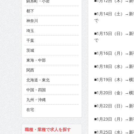
■1月12日（木）→
錦糸町・小岩
CINEMA×STYLE 286号
都下
■1月14日（土）→
CINEMA×STYLE 285号
で
神奈川
CINEMA×STYLE 294号
埼玉
■1月15日（日）→
で
千葉
茨城
■1月16日（月）→
東海・中部
■1月18日（水）→
関西
■1月19日（木）→
北海道・東北
中国・四国
■1月20日（金）→
九州・沖縄
■1月22日（日）→
在宅
■1月23日（月）→
職種・業種で求人を探す
■1月25日（水）→