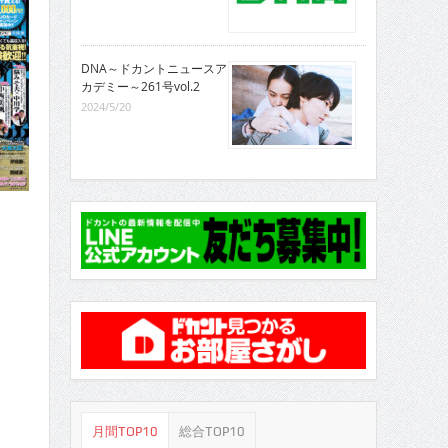
DNA～ドカントニュースア
カデミー～261号vol.2
2024/5/20
月間TOP10
総合TOP10