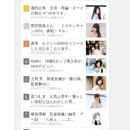
瀧内公美 主演・長編・ヌード
の初が３つ!!!ギラギ...
2014/10/16 に投稿された
雨宮留菜さん 「ミスヤンチャ
ン2016」参戦！マル...
2016/5/16 に投稿された
真琴 セクシーDVDをリリース
した元ひきこもり女子...
2013/4/16 に投稿された
RaMu 18歳Gカップ美少女が
DVDデビュー
2016/4/16 に投稿された
土村 芳 新進女優が「愛の渦」
監督舞台に
2014/7/16 に投稿された
原つむぎ 人気上昇中！愛らし
い笑顔とほんわかした雰...
2021/3/16 に投稿された
稀見理都 乳首残像に触手・ア
ヘ顔・「らめぇ」……エ...
2018/3/16 に投稿された