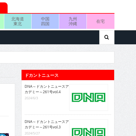
北海道
中国
九州
在宅
東北
四国
沖縄
ドカントニュース
DNA～ドカントニュースア
カデミー～261号vol.4
2024/6/3
DNA～ドカントニュースア
カデミー～261号vol.3
2024/5/27