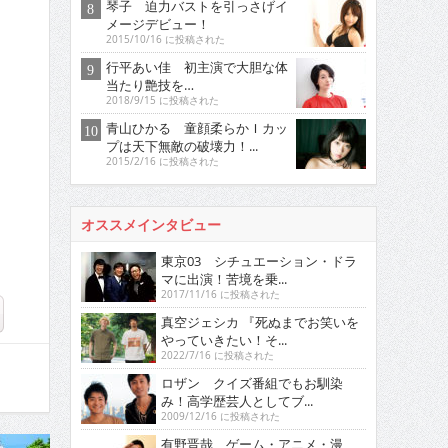
琴子 迫力バストを引っさげイ
メージデビュー！
2015/10/16 に投稿された
行平あい佳 初主演で大胆な体
当たり艶技を…
2018/9/15 に投稿された
青山ひかる 童顔柔らかＩカッ
プは天下無敵の破壊力！...
2015/2/16 に投稿された
オススメインタビュー
東京03 シチュエーション・ドラ
マに出演！苦境を乗...
2017/11/16 に投稿された
真空ジェシカ 『死ぬまでお笑いを
やっていきたい！そ...
2022/7/16 に投稿された
ロザン クイズ番組でもお馴染
み！高学歴芸人としてブ...
2009/12/16 に投稿された
有野晋哉 ゲーム・アニメ・漫