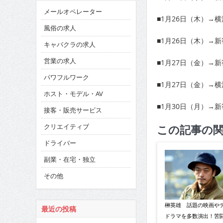
メールオペレーター
■1月26日（木）→
風俗の求人
■1月26日（木）→
キャバクラの求人
営業の求人
■1月27日（金）→
パワフルワーク
■1月27日（金）→
ホスト・モデル・AV
■1月30日（月）→
接客・販売サービス
クリエイティブ
この記事の
ドライバー
副業・在宅・独立
その他
榊英雄 話題の映画や
最近の投稿
ドラマを多数演出！苦