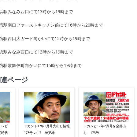
横浜駅みなみ西口にて13時から19時まで
新宿駅南口ファーストキッチン前にて16時から20時まで
新宿駅西口大ガード向かいにて15時から19時まで
横浜駅みなみ西口にて13時から19時まで
新宿駅歌舞伎町向かいにて15時から19時まで
関連ページ
テレビ
ドカント17年2月号先出し情報
ドカンと17年2月号を全部出
闘時代
173号 vol.7 榊英雄
し 173号