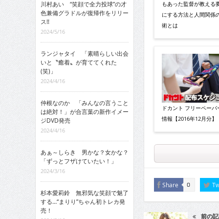
川村あい “笑顔で全力投球”の才
もあった監督が教える
色兼備グラドルが復帰作をリリー
にする方法と人間関係
ス!!
術とは
2024/5/16
ランジャタイ 「素晴らしい出会
いと〝癒着〟が育ててくれた
(笑)」
2024/4/16
仲根なのか 「みんなの言うこと
ドカント フリーペーパ
は絶対！」が合言葉の新作イメー
情報【2016年12月分】
ジDVD発売
2024/4/16
あぁ～しらき 男かな？女かな？
「ずっとフザけていたい！」
2024/3/16
Share
Tw
0
杉本愛莉鈴 無邪気な笑顔で魅了
する…“まりり”ちゃん初トレカ発
売！
前の記