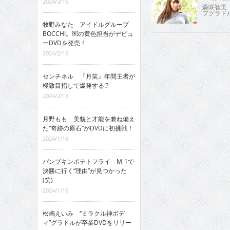
2024/3/16
森咲智美
プグラド
牧野みなた アイドルグループ
BOCCHI。￼の黄色担当がデビュ
ーDVDを発売！
2024/2/16
センチネル 『月笑』年間王者が
極致目指して爆発する!?
2024/2/16
月野もも 美貌と才能を兼ね備え
た“奇跡の原石”がDVDに初挑戦！
2024/1/16
パンプキンポテトフライ M-1で
決勝に行く“理由”が見つかった
(笑)
2024/1/16
松嶋えいみ “ミラクル神ボデ
ィ”グラドルが卒業DVDをリリー