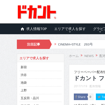
求人情報TOP
エリアで求人を探す
グラビ
注目記事
CINEMA×STYLE 293号
CINEMA×STYLE 292号
ホーム
NEWS
配
エリアで求人を探す
CINEMA×STYLE 291号
新宿
CINEMA×STYLE 290号
フリーペーパー配布
渋谷
ドカント フ
CINEMA×STYLE 289号
池袋
2017/1/19
配布情報
CINEMA×STYLE 288号
上野
Share
Tw
0
五反田・品川
CINEMA×STYLE 287号