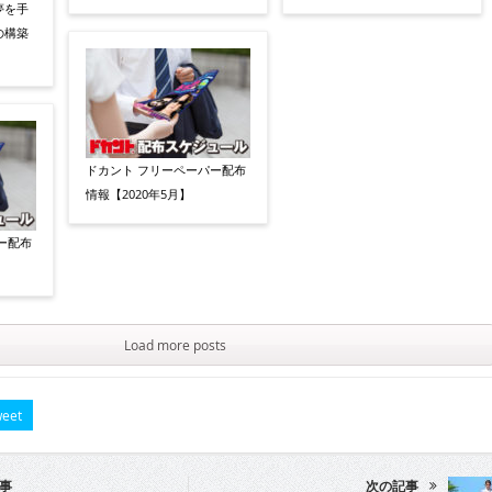
夢を手
の構築
ドカント フリーペーパー配布
情報【2020年5月】
ー配布
Load more posts
eet
事
次の記事