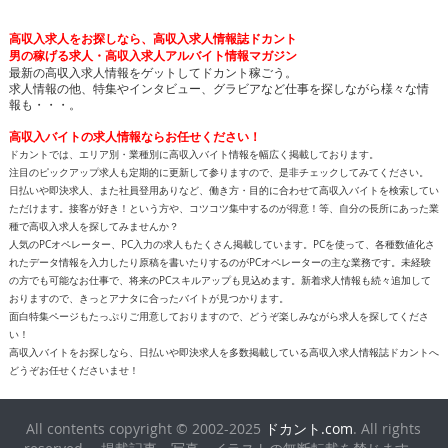
高収入求人をお探しなら、高収入求人情報誌ドカント
男の稼げる求人・高収入求人アルバイト情報マガジン
最新の高収入求人情報をゲットしてドカント稼ごう。
求人情報の他、特集やインタビュー、グラビアなど仕事を探しながら様々な情
報も・・・。
高収入バイトの求人情報ならお任せください！
ドカントでは、エリア別・業種別に高収入バイト情報を幅広く掲載しております。
注目のピックアップ求人も定期的に更新して参りますので、是非チェックしてみてください。
日払いや即決求人、また社員登用ありなど、働き方・目的に合わせて高収入バイトを検索してい
ただけます。接客が好き！という方や、コツコツ集中するのが得意！等、自分の長所にあった業
種で高収入求人を探してみませんか？
人気のPCオペレーター、PC入力の求人もたくさん掲載しています。PCを使って、各種数値化さ
れたデータ情報を入力したり原稿を書いたりするのがPCオペレーターの主な業務です。未経験
の方でも可能なお仕事で、将来のPCスキルアップも見込めます。新着求人情報も続々追加して
おりますので、きっとアナタに合ったバイトが見つかります。
面白特集ページもたっぷりご用意しておりますので、どうぞ楽しみながら求人を探してくださ
い！
高収入バイトをお探しなら、日払いや即決求人を多数掲載している高収入求人情報誌ドカントへ
どうぞお任せくださいませ！
All contents copyright © 2002-2025
ドカント.com
. All rights