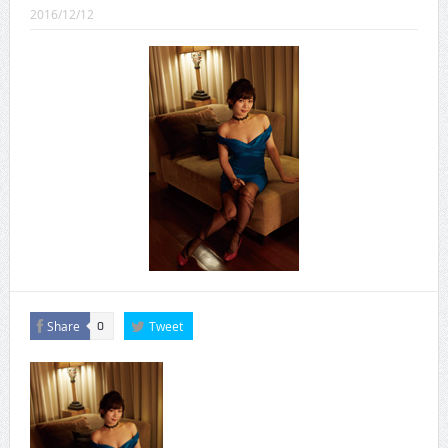
CINEMA×STYLE 289号
2016/12/12
CINEMA×STYLE 288号
CINEMA×STYLE 287号
CINEMA×STYLE 286号
CINEMA×STYLE 285号
CINEMA×STYLE 294号
Share
Tweet
0