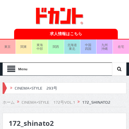
求人情報はこちら
東海
北海道
中国
九州
東京
関東
関西
在宅
中部
東北
四国
沖縄
Menu
CINEMA×STYLE 293号
CINEMA×STYLE 292号
ホーム
CINEMA×STYLE 172号VOL.1
172_SHINATO2
CINEMA×STYLE 291号
172_shinato2
CINEMA×STYLE 290号