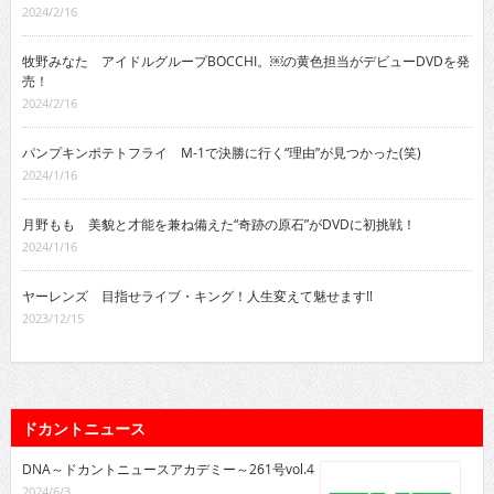
2024/2/16
牧野みなた アイドルグループBOCCHI。￼の黄色担当がデビューDVDを発
売！
2024/2/16
パンプキンポテトフライ M-1で決勝に行く“理由”が見つかった(笑)
2024/1/16
月野もも 美貌と才能を兼ね備えた“奇跡の原石”がDVDに初挑戦！
2024/1/16
ヤーレンズ 目指せライブ・キング！人生変えて魅せます!!
2023/12/15
ドカントニュース
DNA～ドカントニュースアカデミー～261号vol.4
2024/6/3