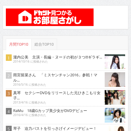
月間TOP10
総合TOP10
瀧内公美 主演・長編・ヌードの初が３つ!!!ギラギ...
2014/10/16 に投稿された
雨宮留菜さん 「ミスヤンチャン2016」参戦！マ
ル...
2016/5/16 に投稿された
真琴 セクシーDVDをリリースした元ひきこもり女
子...
2013/4/16 に投稿された
RaMu 18歳Gカップ美少女がDVDデビュー
2016/4/16 に投稿された
琴子 迫力バストを引っさげイメージデビュー！