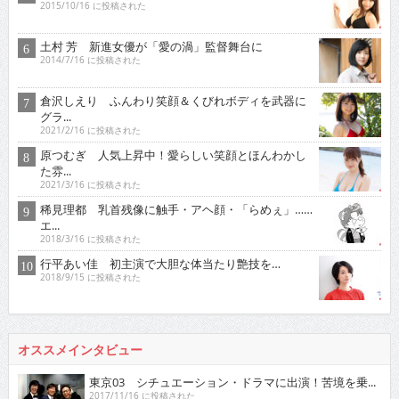
2015/10/16 に投稿された
土村 芳 新進女優が「愛の渦」監督舞台に
2014/7/16 に投稿された
倉沢しえり ふんわり笑顔＆くびれボディを武器に
グラ...
2021/2/16 に投稿された
原つむぎ 人気上昇中！愛らしい笑顔とほんわかし
た雰...
2021/3/16 に投稿された
稀見理都 乳首残像に触手・アヘ顔・「らめぇ」……
エ...
2018/3/16 に投稿された
行平あい佳 初主演で大胆な体当たり艶技を…
2018/9/15 に投稿された
オススメインタビュー
東京03 シチュエーション・ドラマに出演！苦境を乗...
2017/11/16 に投稿された