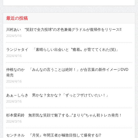
最近の投稿
川村あい “笑顔で全力投球”の才色兼備グラドルが復帰作をリリース!!
2024/5/16
ランジャタイ 「素晴らしい出会いと〝癒着〟が育ててくれた(笑)」
2024/4/16
仲根なのか 「みんなの言うことは絶対！」が合言葉の新作イメージDVD
発売
2024/4/16
あぁ～しらき 男かな？女かな？「ずっとフザけていたい！」
2024/3/16
杉本愛莉鈴 無邪気な笑顔で魅了する…“まりり”ちゃん初トレカ発売！
2024/3/16
センチネル 『月笑』年間王者が極致目指して爆発する!?