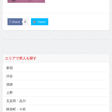
Share
Tweet
0
エリアで求人を探す
新宿
渋谷
池袋
上野
五反田・品川
錦糸町・小岩