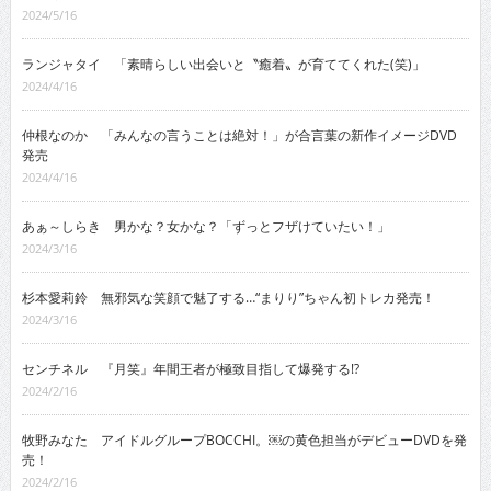
2024/5/16
ランジャタイ 「素晴らしい出会いと〝癒着〟が育ててくれた(笑)」
2024/4/16
仲根なのか 「みんなの言うことは絶対！」が合言葉の新作イメージDVD
発売
2024/4/16
あぁ～しらき 男かな？女かな？「ずっとフザけていたい！」
2024/3/16
杉本愛莉鈴 無邪気な笑顔で魅了する…“まりり”ちゃん初トレカ発売！
2024/3/16
センチネル 『月笑』年間王者が極致目指して爆発する!?
2024/2/16
牧野みなた アイドルグループBOCCHI。￼の黄色担当がデビューDVDを発
売！
2024/2/16