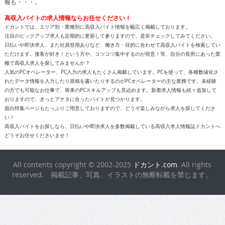
報も・・・。
高収入バイトの求人情報ならお任せください！
ドカントでは、エリア別・業種別に高収入バイト情報を幅広く掲載しております。
注目のピックアップ求人も定期的に更新して参りますので、是非チェックしてみてください。
日払いや即決求人、また社員登用ありなど、働き方・目的に合わせて高収入バイトを検索してい
ただけます。接客が好き！という方や、コツコツ集中するのが得意！等、自分の長所にあった業
種で高収入求人を探してみませんか？
人気のPCオペレーター、PC入力の求人もたくさん掲載しています。PCを使って、各種数値化さ
れたデータ情報を入力したり原稿を書いたりするのがPCオペレーターの主な業務です。未経験
の方でも可能なお仕事で、将来のPCスキルアップも見込めます。新着求人情報も続々追加して
おりますので、きっとアナタに合ったバイトが見つかります。
面白特集ページもたっぷりご用意しておりますので、どうぞ楽しみながら求人を探してくださ
い！
高収入バイトをお探しなら、日払いや即決求人を多数掲載している高収入求人情報誌ドカントへ
どうぞお任せくださいませ！
All contents copyright © 2002-2025
ドカント.com
. All rights
reserved. 掲載記事、写真、イラストの無断転載を禁じます。