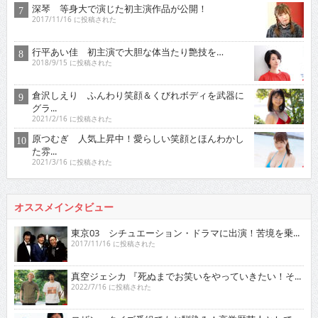
深琴 等身大で演じた初主演作品が公開！
2017/11/16 に投稿された
行平あい佳 初主演で大胆な体当たり艶技を…
2018/9/15 に投稿された
倉沢しえり ふんわり笑顔＆くびれボディを武器に
グラ...
2021/2/16 に投稿された
原つむぎ 人気上昇中！愛らしい笑顔とほんわかし
た雰...
2021/3/16 に投稿された
オススメインタビュー
東京03 シチュエーション・ドラマに出演！苦境を乗...
2017/11/16 に投稿された
真空ジェシカ 『死ぬまでお笑いをやっていきたい！そ...
2022/7/16 に投稿された