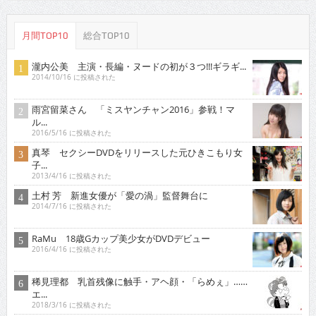
月間TOP10
総合TOP10
瀧内公美 主演・長編・ヌードの初が３つ!!!ギラギ...
2014/10/16 に投稿された
雨宮留菜さん 「ミスヤンチャン2016」参戦！マ
ル...
2016/5/16 に投稿された
真琴 セクシーDVDをリリースした元ひきこもり女
子...
2013/4/16 に投稿された
土村 芳 新進女優が「愛の渦」監督舞台に
2014/7/16 に投稿された
RaMu 18歳Gカップ美少女がDVDデビュー
2016/4/16 に投稿された
稀見理都 乳首残像に触手・アヘ顔・「らめぇ」……
エ...
2018/3/16 に投稿された