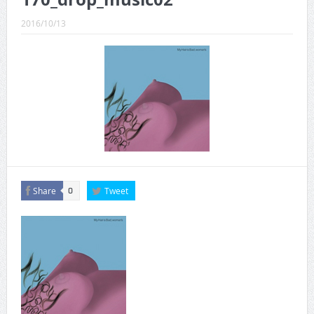
CINEMA×STYLE 289号
2016/10/13
CINEMA×STYLE 288号
CINEMA×STYLE 287号
CINEMA×STYLE 286号
CINEMA×STYLE 285号
CINEMA×STYLE 294号
Share
Tweet
0