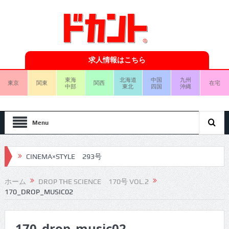
求人情報はこちら
東海
北海道
中国
九州
東京
関東
関西
在宅
中部
東北
四国
沖縄
Menu
CINEMA×STYLE 293号
CINEMA×STYLE 292号
ホーム
DROP THE SCIENCE 170号 VOL.2
170_DROP_MUSIC02
CINEMA×STYLE 291号
CINEMA×STYLE 290号
170_drop_music02