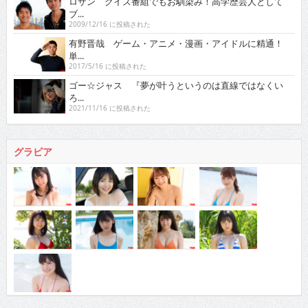
ロザン クイズ番組でもお馴染み！高学歴芸人として
ブ...
2009/12/16 に投稿された
有野晋哉 ゲーム・アニメ・漫画・アイドルに精通！
単...
2017/5/16 に投稿された
ゴー☆ジャス 『夢が叶うというのは直線ではなくい
ろ...
2021/11/16 に投稿された
グラビア