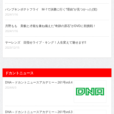
パンプキンポテトフライ M-1で決勝に行く“理由”が見つかった(笑)
2024/1/16
月野もも 美貌と才能を兼ね備えた“奇跡の原石”がDVDに初挑戦！
2024/1/16
ヤーレンズ 目指せライブ・キング！人生変えて魅せます!!
2023/12/15
ドカントニュース
DNA～ドカントニュースアカデミー～261号vol.4
2024/6/3
DNA～ドカントニュースアカデミー～261号vol.3