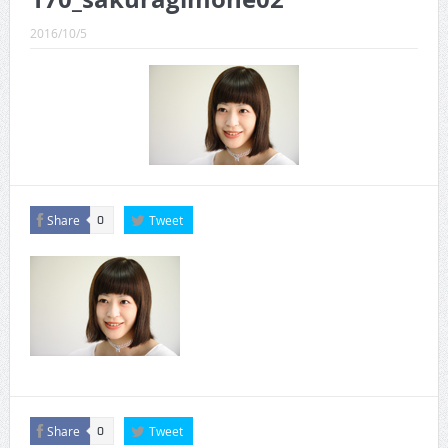
CINEMA×STYLE 289号
2016/10/5
CINEMA×STYLE 288号
CINEMA×STYLE 287号
CINEMA×STYLE 286号
CINEMA×STYLE 285号
CINEMA×STYLE 294号
Share
Tweet
0
Share
Tweet
0