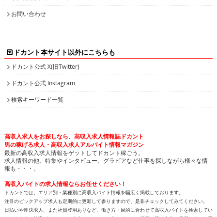
お問い合わせ
ドカント本サイト以外にこちらも
ドカント公式 X(旧Twitter)
ドカント公式 Instagram
検索キーワード一覧
高収入求人をお探しなら、高収入求人情報誌ドカント
男の稼げる求人・高収入求人アルバイト情報マガジン
最新の高収入求人情報をゲットしてドカント稼ごう。
求人情報の他、特集やインタビュー、グラビアなど仕事を探しながら様々な情
報も・・・。
高収入バイトの求人情報ならお任せください！
ドカントでは、エリア別・業種別に高収入バイト情報を幅広く掲載しております。
注目のピックアップ求人も定期的に更新して参りますので、是非チェックしてみてください。
日払いや即決求人、また社員登用ありなど、働き方・目的に合わせて高収入バイトを検索してい