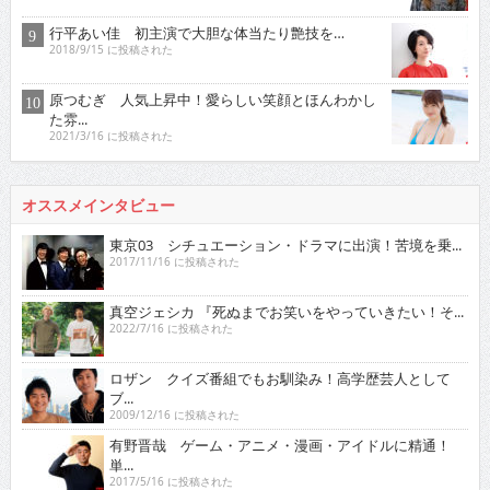
行平あい佳 初主演で大胆な体当たり艶技を…
2018/9/15 に投稿された
原つむぎ 人気上昇中！愛らしい笑顔とほんわかし
た雰...
2021/3/16 に投稿された
オススメインタビュー
東京03 シチュエーション・ドラマに出演！苦境を乗...
2017/11/16 に投稿された
真空ジェシカ 『死ぬまでお笑いをやっていきたい！そ...
2022/7/16 に投稿された
ロザン クイズ番組でもお馴染み！高学歴芸人として
ブ...
2009/12/16 に投稿された
有野晋哉 ゲーム・アニメ・漫画・アイドルに精通！
単...
2017/5/16 に投稿された