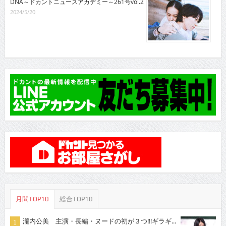
DNA～ドカントニュースアカデミー～261号vol.2
2024/5/20
月間TOP10
総合TOP10
瀧内公美 主演・長編・ヌードの初が３つ!!!ギラギ...