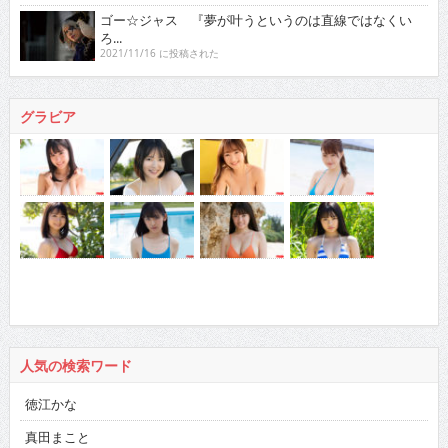
ゴー☆ジャス 『夢が叶うというのは直線ではなくい
ろ...
2021/11/16 に投稿された
グラビア
人気の検索ワード
徳江かな
真田まこと