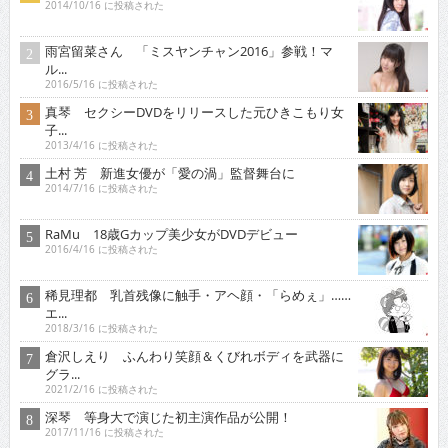
2014/10/16 に投稿された
雨宮留菜さん 「ミスヤンチャン2016」参戦！マ
ル...
2016/5/16 に投稿された
真琴 セクシーDVDをリリースした元ひきこもり女
子...
2013/4/16 に投稿された
土村 芳 新進女優が「愛の渦」監督舞台に
2014/7/16 に投稿された
RaMu 18歳Gカップ美少女がDVDデビュー
2016/4/16 に投稿された
稀見理都 乳首残像に触手・アヘ顔・「らめぇ」……
エ...
2018/3/16 に投稿された
倉沢しえり ふんわり笑顔＆くびれボディを武器に
グラ...
2021/2/16 に投稿された
深琴 等身大で演じた初主演作品が公開！
2017/11/16 に投稿された