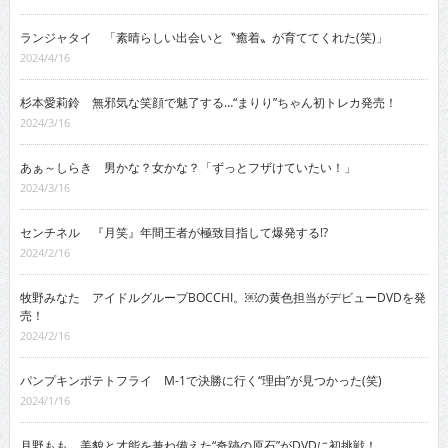
ランジャタイ 「素晴らしい出会いと〝癒着〟が育ててくれた(笑)」
2024/4/16
杉本愛莉鈴 無邪気な笑顔で魅了する…“まりり”ちゃん初トレカ発売！
2024/3/16
あぁ～しらき 男かな？女かな？「ずっとフザけていたい！」
2024/3/16
センチネル 『月笑』年間王者が極致目指して爆発する!?
2024/2/16
牧野みなた アイドルグループBOCCHI。￼の黄色担当がデビューDVDを発
売！
2024/2/16
パンプキンポテトフライ M-1で決勝に行く“理由”が見つかった(笑)
2024/1/16
月野もも 美貌と才能を兼ね備えた“奇跡の原石”がDVDに初挑戦！