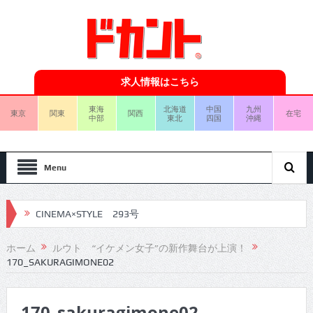
求人情報はこちら
東海
北海道
中国
九州
東京
関東
関西
在宅
中部
東北
四国
沖縄
Menu
CINEMA×STYLE 293号
CINEMA×STYLE 292号
ホーム
ルウト “イケメン女子”の新作舞台が上演！
170_SAKURAGIMONE02
CINEMA×STYLE 291号
CINEMA×STYLE 290号
170_sakuragimone02