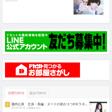
2024/5/20
月間TOP10
総合TOP10
瀧内公美 主演・長編・ヌードの初が３つ!!!ギラギ...
2014/10/16 に投稿された