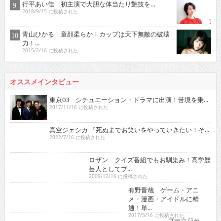
行平あい佳 初主演で大胆な体当たり艶技を…
2018/9/15 に投稿された
青山ひかる 童顔柔らかＩカップは天下無敵の破壊
力！...
2015/2/16 に投稿された
オススメインタビュー
東京03 シチュエーション・ドラマに出演！苦境を乗...
2017/11/16 に投稿された
真空ジェシカ 『死ぬまでお笑いをやっていきたい！そ...
2022/7/16 に投稿された
ロザン クイズ番組でもお馴染み！高学歴芸人として
ブ...
2009/12/16 に投稿された
有野晋哉 ゲーム・アニメ・漫画・アイドルに精通！
単...
2017/5/16 に投稿された
ゴー☆ジャス 『夢が叶うというのは直線ではなくい