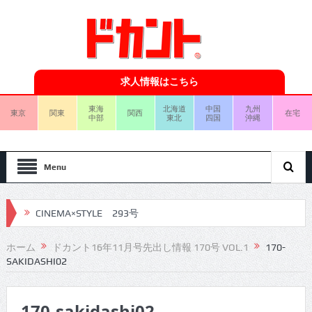
求人情報はこちら
東海
北海道
中国
九州
東京
関東
関西
在宅
中部
東北
四国
沖縄
Menu
CINEMA×STYLE 293号
CINEMA×STYLE 292号
ホーム
ドカント16年11月号先出し情報 170号 VOL.1
170-
SAKIDASHI02
CINEMA×STYLE 291号
CINEMA×STYLE 290号
170-sakidashi02