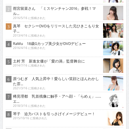
雨宮留菜さん 「ミスヤンチャン2016」参戦！マ
ル...
2016/5/16 に投稿された
真琴 セクシーDVDをリリースした元ひきこもり女
子...
2013/4/16 に投稿された
RaMu 18歳Gカップ美少女がDVDデビュー
2016/4/16 に投稿された
土村 芳 新進女優が「愛の渦」監督舞台に
2014/7/16 に投稿された
原つむぎ 人気上昇中！愛らしい笑顔とほんわかし
た雰...
2021/3/16 に投稿された
稀見理都 乳首残像に触手・アヘ顔・「らめぇ」……
エ...
2018/3/16 に投稿された
琴子 迫力バストを引っさげイメージデビュー！
2015/10/16 に投稿された