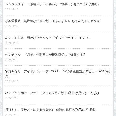
ランジャタイ 「素晴らしい出会いと〝癒着〟が育ててくれた(笑)」
2024/4/16
杉本愛莉鈴 無邪気な笑顔で魅了する…“まりり”ちゃん初トレカ発売！
2024/3/16
あぁ～しらき 男かな？女かな？「ずっとフザけていたい！」
2024/3/16
センチネル 『月笑』年間王者が極致目指して爆発する!?
2024/2/16
牧野みなた アイドルグループBOCCHI。￼の黄色担当がデビューDVDを発
売！
2024/2/16
パンプキンポテトフライ M-1で決勝に行く“理由”が見つかった(笑)
2024/1/16
月野もも 美貌と才能を兼ね備えた“奇跡の原石”がDVDに初挑戦！
2024/1/16