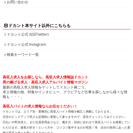
お問い合わせ
ドカント本サイト以外にこちらも
ドカント公式 X(旧Twitter)
ドカント公式 Instagram
検索キーワード一覧
高収入求人をお探しなら、高収入求人情報誌ドカント
男の稼げる求人・高収入求人アルバイト情報マガジン
最新の高収入求人情報をゲットしてドカント稼ごう。
求人情報の他、特集やインタビュー、グラビアなど仕事を探しながら様々な情
報も・・・。
高収入バイトの求人情報ならお任せください！
ドカントでは、エリア別・業種別に高収入バイト情報を幅広く掲載しております。
注目のピックアップ求人も定期的に更新して参りますので、是非チェックしてみてください。
日払いや即決求人、また社員登用ありなど、働き方・目的に合わせて高収入バイトを検索してい
ただけます。接客が好き！という方や、コツコツ集中するのが得意！等、自分の長所にあった業
種で高収入求人を探してみませんか？