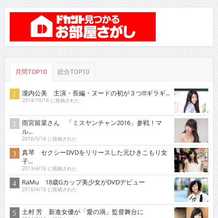
月間TOP10
総合TOP10
瀧内公美 主演・長編・ヌードの初が３つ!!!ギラギ...
2014/10/16 に投稿された
雨宮留菜さん 「ミスヤンチャン2016」参戦！マ
ル...
2016/5/16 に投稿された
真琴 セクシーDVDをリリースした元ひきこもり女
子...
2013/4/16 に投稿された
RaMu 18歳Gカップ美少女がDVDデビュー
2016/4/16 に投稿された
土村 芳 新進女優が「愛の渦」監督舞台に