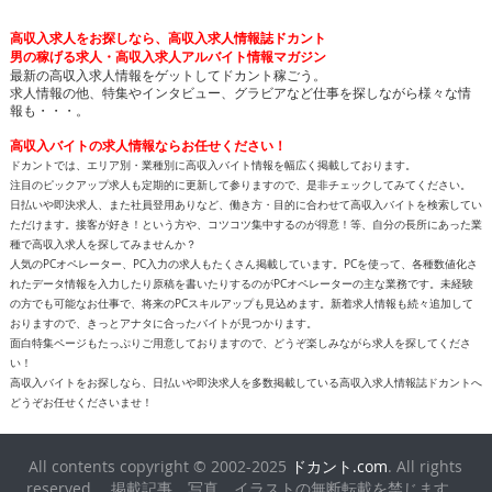
高収入求人をお探しなら、高収入求人情報誌ドカント
男の稼げる求人・高収入求人アルバイト情報マガジン
最新の高収入求人情報をゲットしてドカント稼ごう。
求人情報の他、特集やインタビュー、グラビアなど仕事を探しながら様々な情
報も・・・。
高収入バイトの求人情報ならお任せください！
ドカントでは、エリア別・業種別に高収入バイト情報を幅広く掲載しております。
注目のピックアップ求人も定期的に更新して参りますので、是非チェックしてみてください。
日払いや即決求人、また社員登用ありなど、働き方・目的に合わせて高収入バイトを検索してい
ただけます。接客が好き！という方や、コツコツ集中するのが得意！等、自分の長所にあった業
種で高収入求人を探してみませんか？
人気のPCオペレーター、PC入力の求人もたくさん掲載しています。PCを使って、各種数値化さ
れたデータ情報を入力したり原稿を書いたりするのがPCオペレーターの主な業務です。未経験
の方でも可能なお仕事で、将来のPCスキルアップも見込めます。新着求人情報も続々追加して
おりますので、きっとアナタに合ったバイトが見つかります。
面白特集ページもたっぷりご用意しておりますので、どうぞ楽しみながら求人を探してくださ
い！
高収入バイトをお探しなら、日払いや即決求人を多数掲載している高収入求人情報誌ドカントへ
どうぞお任せくださいませ！
All contents copyright © 2002-2025
ドカント.com
. All rights
reserved. 掲載記事、写真、イラストの無断転載を禁じます。