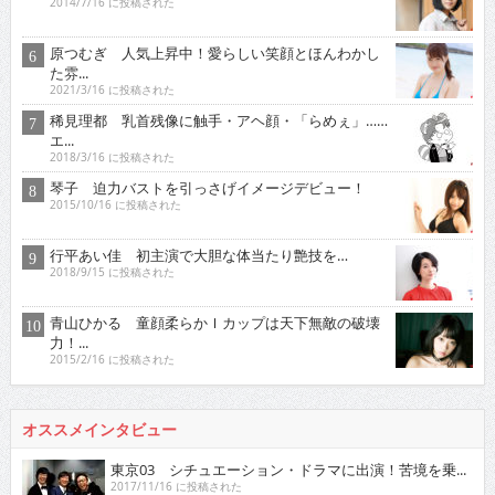
2014/7/16 に投稿された
原つむぎ 人気上昇中！愛らしい笑顔とほんわかし
た雰...
2021/3/16 に投稿された
稀見理都 乳首残像に触手・アヘ顔・「らめぇ」……
エ...
2018/3/16 に投稿された
琴子 迫力バストを引っさげイメージデビュー！
2015/10/16 に投稿された
行平あい佳 初主演で大胆な体当たり艶技を…
2018/9/15 に投稿された
青山ひかる 童顔柔らかＩカップは天下無敵の破壊
力！...
2015/2/16 に投稿された
オススメインタビュー
東京03 シチュエーション・ドラマに出演！苦境を乗...
2017/11/16 に投稿された