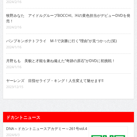
2024/2/16
牧野みなた アイドルグループBOCCHI。￼の黄色担当がデビューDVDを発
売！
2024/2/16
パンプキンポテトフライ M-1で決勝に行く“理由”が見つかった(笑)
2024/1/16
月野もも 美貌と才能を兼ね備えた“奇跡の原石”がDVDに初挑戦！
2024/1/16
ヤーレンズ 目指せライブ・キング！人生変えて魅せます!!
2023/12/15
ドカントニュース
DNA～ドカントニュースアカデミー～261号vol.4
2024/6/3