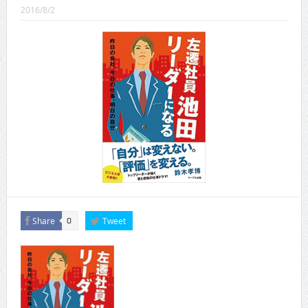
CINEMA×STYLE 289号
2016/8/2
CINEMA×STYLE 288号
CINEMA×STYLE 287号
CINEMA×STYLE 286号
CINEMA×STYLE 285号
CINEMA×STYLE 294号
Share
Tweet
0