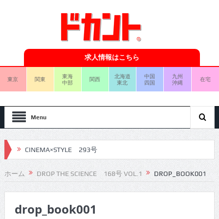
求人情報はこちら
東海
北海道
中国
九州
東京
関東
関西
在宅
中部
東北
四国
沖縄
Menu
CINEMA×STYLE 293号
CINEMA×STYLE 292号
ホーム
DROP THE SCIENCE 168号 VOL.1
DROP_BOOK001
CINEMA×STYLE 291号
drop_book001
CINEMA×STYLE 290号