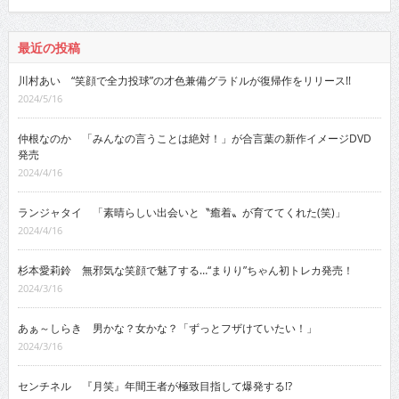
最近の投稿
川村あい “笑顔で全力投球”の才色兼備グラドルが復帰作をリリース!!
2024/5/16
仲根なのか 「みんなの言うことは絶対！」が合言葉の新作イメージDVD
発売
2024/4/16
ランジャタイ 「素晴らしい出会いと〝癒着〟が育ててくれた(笑)」
2024/4/16
杉本愛莉鈴 無邪気な笑顔で魅了する…“まりり”ちゃん初トレカ発売！
2024/3/16
あぁ～しらき 男かな？女かな？「ずっとフザけていたい！」
2024/3/16
センチネル 『月笑』年間王者が極致目指して爆発する!?