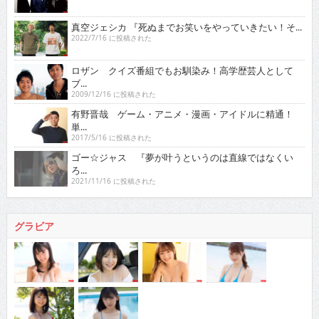
真空ジェシカ 『死ぬまでお笑いをやっていきたい！そ...
2022/7/16 に投稿された
ロザン クイズ番組でもお馴染み！高学歴芸人として
ブ...
2009/12/16 に投稿された
有野晋哉 ゲーム・アニメ・漫画・アイドルに精通！
単...
2017/5/16 に投稿された
ゴー☆ジャス 『夢が叶うというのは直線ではなくい
ろ...
2021/11/16 に投稿された
グラビア