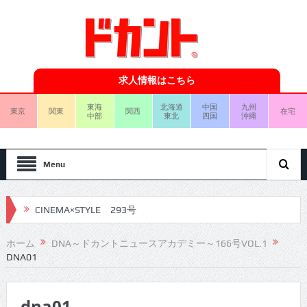
求人情報はこちら
東海
北海道
中国
九州
東京
関東
関西
在宅
中部
東北
四国
沖縄
Menu
CINEMA×STYLE 293号
CINEMA×STYLE 292号
ホーム
DNA～ドカントニュースアカデミー～166号VOL.1
DNA01
CINEMA×STYLE 291号
CINEMA×STYLE 290号
dna01