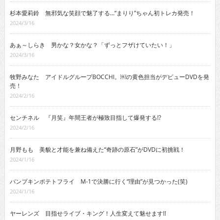
杉本愛莉鈴 無邪気な笑顔で魅了する…“まりり”ちゃん初トレカ発売！
2024/3/16
あぁ～しらき 男かな？女かな？「ずっとフザけていたい！」
2024/3/16
牧野みなた アイドルグループBOCCHI。￼の黄色担当がデビューDVDを発
売！
2024/2/16
センチネル 『月笑』年間王者が極致目指して爆発する!?
2024/2/16
月野もも 美貌と才能を兼ね備えた“奇跡の原石”がDVDに初挑戦！
2024/1/16
パンプキンポテトフライ M-1で決勝に行く“理由”が見つかった(笑)
2024/1/16
ヤーレンズ 目指せライブ・キング！人生変えて魅せます!!