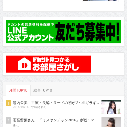
月間TOP10
総合TOP10
瀧内公美 主演・長編・ヌードの初が３つ!!!ギラギ...
2014/10/16 に投稿された
雨宮留菜さん 「ミスヤンチャン2016」参戦！マ
ル...