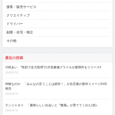
接客・販売サービス
クリエイティブ
ドライバー
副業・在宅・独立
その他
最近の投稿
川村あい “笑顔で全力投球”の才色兼備グラドルが復帰作をリリース!!
2024/5/16
仲根なのか 「みんなの言うことは絶対！」が合言葉の新作イメージDVD
発売
2024/4/16
ランジャタイ 「素晴らしい出会いと〝癒着〟が育ててくれた(笑)」
2024/4/16