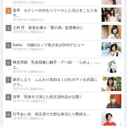
2016/5/16 に投稿された
真琴 セクシーDVDをリリースした元ひきこもり女
子...
2013/4/16 に投稿された
土村 芳 新進女優が「愛の渦」監督舞台に
2014/7/16 に投稿された
RaMu 18歳Gカップ美少女がDVDデビュー
2016/4/16 に投稿された
稀見理都 乳首残像に触手・アヘ顔・「らめぇ」……
エ...
2018/3/16 に投稿された
倉沢しえり ふんわり笑顔＆くびれボディを武器に
グラ...
2021/2/16 に投稿された
深琴 等身大で演じた初主演作品が公開！
2017/11/16 に投稿された
行平あい佳 初主演で大胆な体当たり艶技を…
2018/9/15 に投稿された