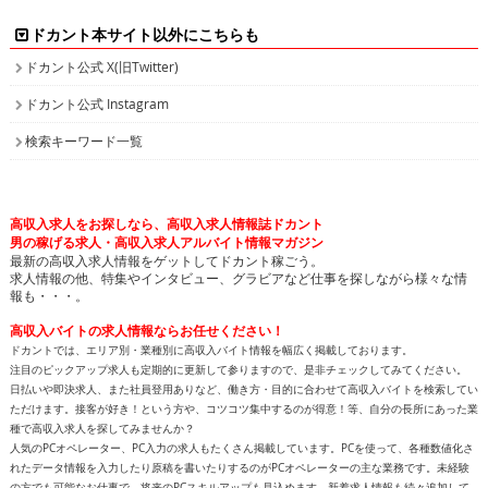
ドカント本サイト以外にこちらも
ドカント公式 X(旧Twitter)
ドカント公式 Instagram
検索キーワード一覧
高収入求人をお探しなら、高収入求人情報誌ドカント
男の稼げる求人・高収入求人アルバイト情報マガジン
最新の高収入求人情報をゲットしてドカント稼ごう。
求人情報の他、特集やインタビュー、グラビアなど仕事を探しながら様々な情
報も・・・。
高収入バイトの求人情報ならお任せください！
ドカントでは、エリア別・業種別に高収入バイト情報を幅広く掲載しております。
注目のピックアップ求人も定期的に更新して参りますので、是非チェックしてみてください。
日払いや即決求人、また社員登用ありなど、働き方・目的に合わせて高収入バイトを検索してい
ただけます。接客が好き！という方や、コツコツ集中するのが得意！等、自分の長所にあった業
種で高収入求人を探してみませんか？
人気のPCオペレーター、PC入力の求人もたくさん掲載しています。PCを使って、各種数値化さ
れたデータ情報を入力したり原稿を書いたりするのがPCオペレーターの主な業務です。未経験
の方でも可能なお仕事で、将来のPCスキルアップも見込めます。新着求人情報も続々追加して