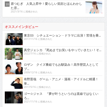
原つむぎ 人気上昇中！愛らしい笑顔とほんわかし
た雰...
2021/3/16 に投稿された
オススメインタビュー
東京03 シチュエーション・ドラマに出演！苦境を乗...
2017/11/16 に投稿された
真空ジェシカ 『死ぬまでお笑いをやっていきたい！そ...
2022/7/16 に投稿された
ロザン クイズ番組でもお馴染み！高学歴芸人として
ブ...
2009/12/16 に投稿された
有野晋哉 ゲーム・アニメ・漫画・アイドルに精通！
単...
2017/5/16 に投稿された
ゴー☆ジャス 『夢が叶うというのは直線ではなくい
ろ...
2021/11/16 に投稿された