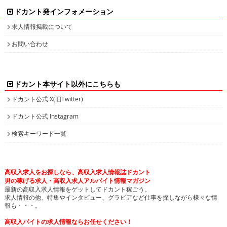
求人情報掲載について
お問い合わせ
ドカント本サイト以外にこちらも
ドカント公式 X(旧Twitter)
ドカント公式 Instagram
検索キーワード一覧
高収入求人をお探しなら、高収入求人情報誌ドカント
男の稼げる求人・高収入求人アルバイト情報マガジン
最新の高収入求人情報をゲットしてドカント稼ごう。
求人情報の他、特集やインタビュー、グラビアなど仕事を探しながら様々な情
報も・・・。
高収入バイトの求人情報ならお任せください！
ドカントでは、エリア別・業種別に高収入バイト情報を幅広く掲載しております。
注目のピックアップ求人も定期的に更新して参りますので、是非チェックしてみてください。
日払いや即決求人、また社員登用ありなど、働き方・目的に合わせて高収入バイトを検索してい