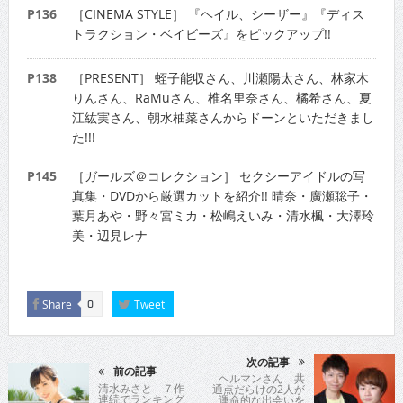
P136
［CINEMA STYLE］ 『ヘイル、シーザー』『ディス
トラクション・ベイビーズ』をピックアップ!!
P138
［PRESENT］ 蛭子能収さん、川瀬陽太さん、林家木
りんさん、RaMuさん、椎名里奈さん、橘希さん、夏
江紘実さん、朝水柚菜さんからドーンといただきまし
た!!!
P145
［ガールズ＠コレクション］ セクシーアイドルの写
真集・DVDから厳選カットを紹介!! 晴奈・廣瀬聡子・
葉月あや・野々宮ミカ・松嶋えいみ・清水楓・大澤玲
美・辺見レナ
Share
Tweet
0
次の記事
前の記事
ヘルマンさん 共
清水みさと ７作
通点だらけの2人が
連続でランキング
運命的な出会いを