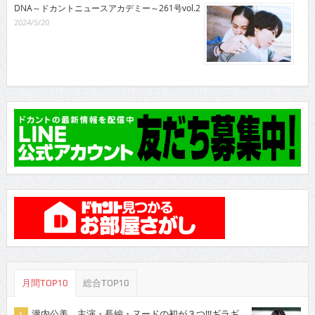
DNA～ドカントニュースアカデミー～261号vol.2
2024/5/20
月間TOP10
総合TOP10
瀧内公美 主演・長編・ヌードの初が３つ!!!ギラギ...