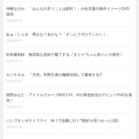
仲根なのか 「みんなの言うことは絶対！」が合言葉の新作イメージDVD
発売
2024/4/16
あぁ～しらき 男かな？女かな？「ずっとフザけていたい！」
2024/3/16
杉本愛莉鈴 無邪気な笑顔で魅了する…“まりり”ちゃん初トレカ発売！
2024/3/16
センチネル 『月笑』年間王者が極致目指して爆発する!?
2024/2/16
牧野みなた アイドルグループBOCCHI。￼の黄色担当がデビューDVDを発
売！
2024/2/16
パンプキンポテトフライ M-1で決勝に行く“理由”が見つかった(笑)
2024/1/16