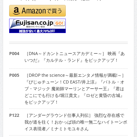
P004
［DNA～ドカントニュースアカデミー～］ 映画『あ
いつだ』『カルテル・ランド』をピックアップ！
P005
［DROP the science～最新エンタメ情報が満載!～］
『びじゅチューン！CD EAST/井上涼』『バトル・オ
ブ・マジック 魔術師マーリンとアーサー王』『君は
どこにでも行ける/堀江貴文』『ロゼと黄昏の古城』
をピックアップ！
P122
［アンダーグラウンド仕事人列伝］ 強烈な存在感で
我が道を往く！おかっぱ頭の唯一無二なハイトーンボ
イス表現者／ミナミトモユキさん