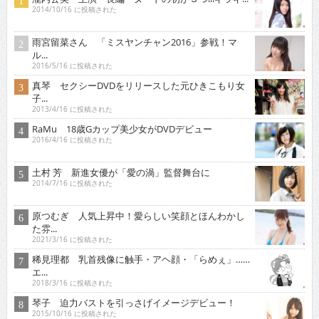
2014/10/16 に投稿された
雨宮留菜さん 「ミスヤンチャン2016」参戦！マ
ル...
2016/5/16 に投稿された
真琴 セクシーDVDをリリースした元ひきこもり女
子...
2013/4/16 に投稿された
RaMu 18歳Gカップ美少女がDVDデビュー
2016/4/16 に投稿された
土村 芳 新進女優が「愛の渦」監督舞台に
2014/7/16 に投稿された
原つむぎ 人気上昇中！愛らしい笑顔とほんわかし
た雰...
2021/3/16 に投稿された
稀見理都 乳首残像に触手・アヘ顔・「らめぇ」……
エ...
2018/3/16 に投稿された
琴子 迫力バストを引っさげイメージデビュー！
2015/10/16 に投稿された