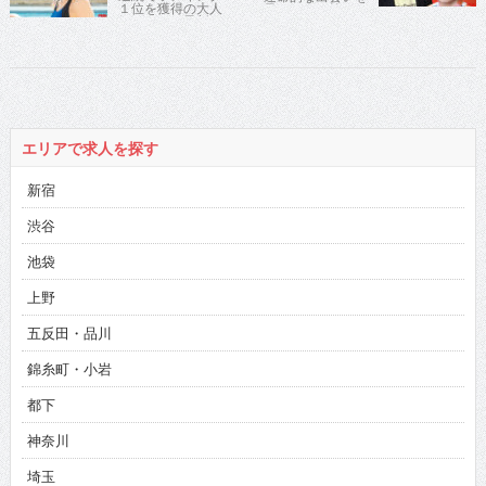
１位を獲得の大人
果たしたお笑いコ
気グラドル最新イ
ンビ!!
メージは記念すべ
き10作目にして初
Blu-rayで
エリアで求人を探す
新宿
渋谷
池袋
上野
五反田・品川
錦糸町・小岩
都下
神奈川
埼玉