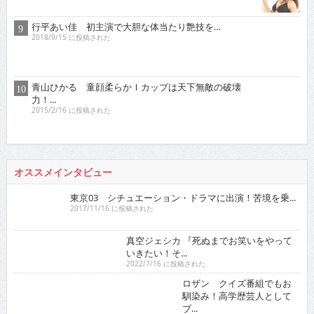
行平あい佳 初主演で大胆な体当たり艶技を…
2018/9/15 に投稿された
青山ひかる 童顔柔らかＩカップは天下無敵の破壊
力！...
2015/2/16 に投稿された
オススメインタビュー
東京03 シチュエーション・ドラマに出演！苦境を乗...
2017/11/16 に投稿された
真空ジェシカ 『死ぬまでお笑いをやっていきたい！そ...
2022/7/16 に投稿された
ロザン クイズ番組でもお馴染み！高学歴芸人として
ブ...
2009/12/16 に投稿された
有野晋哉 ゲーム・アニメ・漫画・アイド
ルに精通！単...