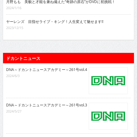
月野もも 美貌と才能を兼ね備えた“奇跡の原石”がDVDに初挑戦！
2024/1/16
ヤーレンズ 目指せライブ・キング！人生変えて魅せます!!
2023/12/15
ドカントニュース
DNA～ドカントニュースアカデミー～261号vol.4
2024/6/3
DNA～ドカントニュースアカデミー～261号vol.3
2024/5/27