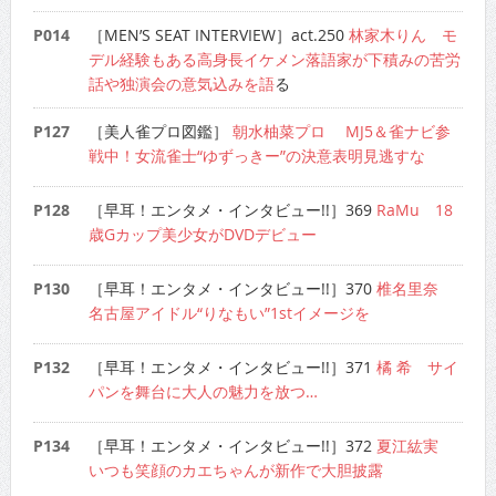
P014
［MEN’S SEAT INTERVIEW］act.250
林家木りん モ
デル経験もある高身長イケメン落語家が下積みの苦労
話や独演会の意気込みを語
る
P127
［美人雀プロ図鑑］
朝水柚菜プロ MJ5＆雀ナビ参
戦中！女流雀士“ゆずっきー”の決意表明見逃すな
P128
［早耳！エンタメ・インタビュー!!］369
RaMu 18
歳Gカップ美少女がDVDデビュー
P130
［早耳！エンタメ・インタビュー!!］370
椎名里奈
名古屋アイドル“りなもい”1stイメージを
P132
［早耳！エンタメ・インタビュー!!］371
橘 希 サイ
パンを舞台に大人の魅力を放つ…
P134
［早耳！エンタメ・インタビュー!!］372
夏江紘実
いつも笑顔のカエちゃんが新作で大胆披露