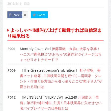
CINEMA×STYLE 289号
2016/4/16
目次
CINEMA×STYLE 288号
Share
Tweet
0
CINEMA×STYLE 287号
よっしゃ〜!!雄叫び上げて鼓舞すれば自信深ま
CINEMA×STYLE 286号
り結果出る
CINEMA×STYLE 285号
P001
Monthly Cover Girl
伊藤里織 今春に大学を卒業！
CINEMA×STYLE 294号
ハニスパ青色担当“さおちゅ”の新作2ndイメージはち
ょっぴりオトナモードで
P009
［The Greatest person’s vibration］
蛭子能収 著
書ヒット連発…主演映画公開も近づく…漫画家・タレ
ント・俳優と各方面から引っ張りだこな“蛭子さん”が
愛される理由は
P012
［MEN’S SEAT INTERVIEW］act.249
川瀬陽太「華
魂」第2弾の劇中劇に主演！日本映画界に欠かせない
名バイプレイヤーの仕事観とは