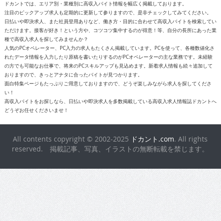
ただけます。接客が好き！という方や、コツコツ集中するのが得意！等、自分の長所にあった業
種で高収入求人を探してみませんか？
人気のPCオペレーター、PC入力の求人もたくさん掲載しています。PCを使って、各種数値化さ
れたデータ情報を入力したり原稿を書いたりするのがPCオペレーターの主な業務です。未経験
の方でも可能なお仕事で、将来のPCスキルアップも見込めます。新着求人情報も続々追加して
おりますので、きっとアナタに合ったバイトが見つかります。
面白特集ページもたっぷりご用意しておりますので、どうぞ楽しみながら求人を探してくださ
い！
高収入バイトをお探しなら、日払いや即決求人を多数掲載している高収入求人情報誌ドカントへ
どうぞお任せくださいませ！
All contents copyright © 2002-2025
ドカント.com
. All rights
reserved. 掲載記事、写真、イラストの無断転載を禁じます。