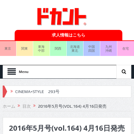
求人情報はこちら
東海
北海道
中国
九州
東京
関東
関西
在宅
中部
東北
四国
沖縄
Menu
CINEMA×STYLE 293号
CINEMA×STYLE 292号
ホーム
目次
2016年5月号(VOL.164) 4月16日発売
CINEMA×STYLE 291号
2016年5月号(vol.164) 4月16日発売
CINEMA×STYLE 290号