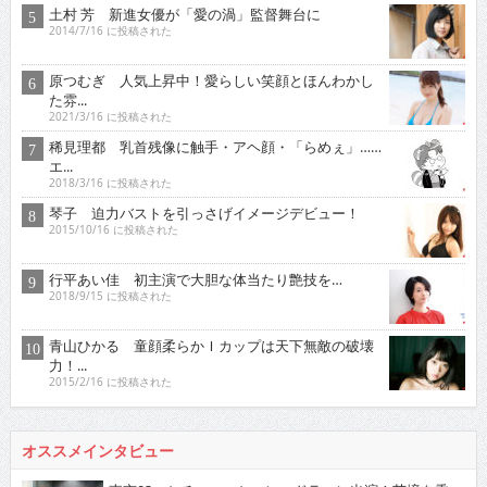
土村 芳 新進女優が「愛の渦」監督舞台に
2014/7/16 に投稿された
原つむぎ 人気上昇中！愛らしい笑顔とほんわかし
た雰...
2021/3/16 に投稿された
稀見理都 乳首残像に触手・アヘ顔・「らめぇ」……
エ...
2018/3/16 に投稿された
琴子 迫力バストを引っさげイメージデビュー！
2015/10/16 に投稿された
行平あい佳 初主演で大胆な体当たり艶技を…
2018/9/15 に投稿された
青山ひかる 童顔柔らかＩカップは天下無敵の破壊
力！...
2015/2/16 に投稿された
オススメインタビュー