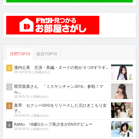
月間TOP10
総合TOP10
瀧内公美 主演・長編・ヌードの初が３つ!!!ギラギ...
2014/10/16 に投稿された
雨宮留菜さん 「ミスヤンチャン2016」参戦！マ
ル...
2016/5/16 に投稿された
真琴 セクシーDVDをリリースした元ひきこもり女
子...
2013/4/16 に投稿された
RaMu 18歳Gカップ美少女がDVDデビュー
2016/4/16 に投稿された