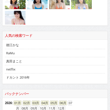
人気の検索ワード
徳江かな
RaMu
真田まこと
netflix
ドカント 2016年
バックナンバー
2026
:
01
02
03
04
05
06
07
08
09
10
11
12