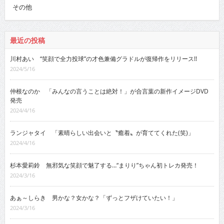
その他
最近の投稿
川村あい “笑顔で全力投球”の才色兼備グラドルが復帰作をリリース!!
2024/5/16
仲根なのか 「みんなの言うことは絶対！」が合言葉の新作イメージDVD
発売
2024/4/16
ランジャタイ 「素晴らしい出会いと〝癒着〟が育ててくれた(笑)」
2024/4/16
杉本愛莉鈴 無邪気な笑顔で魅了する…“まりり”ちゃん初トレカ発売！
2024/3/16
あぁ～しらき 男かな？女かな？「ずっとフザけていたい！」
2024/3/16