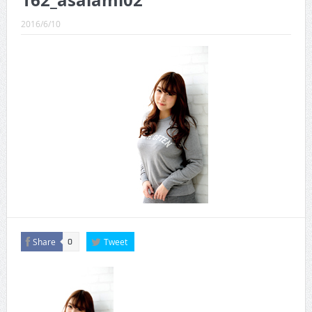
162_asaiami02
CINEMA×STYLE 289号
2016/6/10
CINEMA×STYLE 288号
CINEMA×STYLE 287号
CINEMA×STYLE 286号
CINEMA×STYLE 285号
CINEMA×STYLE 294号
Share
Tweet
0