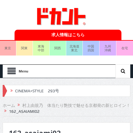
求人情報はこちら
東海
北海道
中国
九州
東京
関東
関西
在宅
中部
東北
四国
沖縄
Menu
CINEMA×STYLE 293号
CINEMA×STYLE 292号
ホーム
村上由規乃 体当たり艶技で魅せる京都発の新ヒロイン！
162_ASAIAMI02
CINEMA×STYLE 291号
CINEMA×STYLE 290号