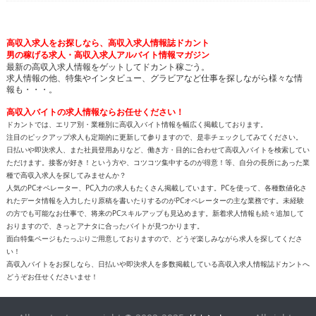
高収入求人をお探しなら、高収入求人情報誌ドカント
男の稼げる求人・高収入求人アルバイト情報マガジン
最新の高収入求人情報をゲットしてドカント稼ごう。
求人情報の他、特集やインタビュー、グラビアなど仕事を探しながら様々な情
報も・・・。
高収入バイトの求人情報ならお任せください！
ドカントでは、エリア別・業種別に高収入バイト情報を幅広く掲載しております。
注目のピックアップ求人も定期的に更新して参りますので、是非チェックしてみてください。
日払いや即決求人、また社員登用ありなど、働き方・目的に合わせて高収入バイトを検索してい
ただけます。接客が好き！という方や、コツコツ集中するのが得意！等、自分の長所にあった業
種で高収入求人を探してみませんか？
人気のPCオペレーター、PC入力の求人もたくさん掲載しています。PCを使って、各種数値化さ
れたデータ情報を入力したり原稿を書いたりするのがPCオペレーターの主な業務です。未経験
の方でも可能なお仕事で、将来のPCスキルアップも見込めます。新着求人情報も続々追加して
おりますので、きっとアナタに合ったバイトが見つかります。
面白特集ページもたっぷりご用意しておりますので、どうぞ楽しみながら求人を探してくださ
い！
高収入バイトをお探しなら、日払いや即決求人を多数掲載している高収入求人情報誌ドカントへ
どうぞお任せくださいませ！