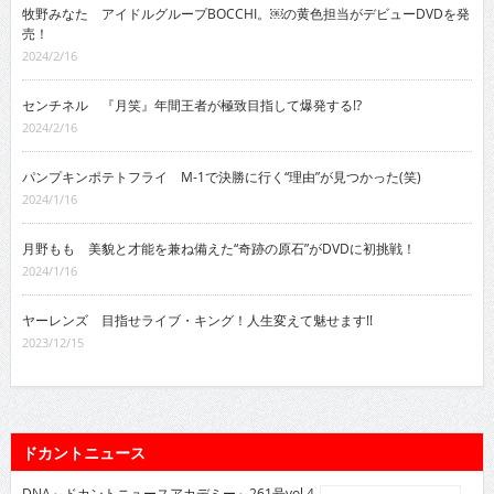
牧野みなた アイドルグループBOCCHI。￼の黄色担当がデビューDVDを発
売！
2024/2/16
センチネル 『月笑』年間王者が極致目指して爆発する!?
2024/2/16
パンプキンポテトフライ M-1で決勝に行く“理由”が見つかった(笑)
2024/1/16
月野もも 美貌と才能を兼ね備えた“奇跡の原石”がDVDに初挑戦！
2024/1/16
ヤーレンズ 目指せライブ・キング！人生変えて魅せます!!
2023/12/15
ドカントニュース
DNA～ドカントニュースアカデミー～261号vol.4