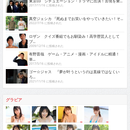
東京03 シチュエーション・ドラマに出演！苦境を乗...
2017/11/16 に投稿された
真空ジェシカ 『死ぬまでお笑いをやっていきたい！そ...
2022/7/16 に投稿された
ロザン クイズ番組でもお馴染み！高学歴芸人として
ブ...
2009/12/16 に投稿された
有野晋哉 ゲーム・アニメ・漫画・アイドルに精通！
単...
2017/5/16 に投稿された
ゴー☆ジャス 『夢が叶うというのは直線ではなくい
ろ...
2021/11/16 に投稿された
グラビア