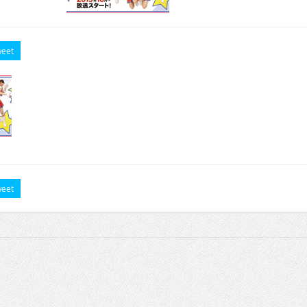
eet
eet