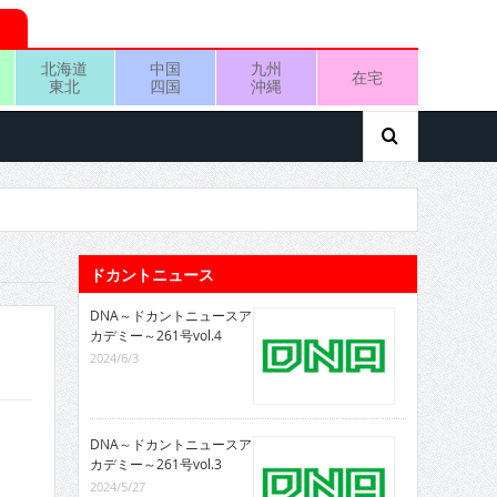
北海道
中国
九州
在宅
東北
四国
沖縄
ドカントニュース
DNA～ドカントニュースア
カデミー～261号vol.4
2024/6/3
DNA～ドカントニュースア
カデミー～261号vol.3
2024/5/27