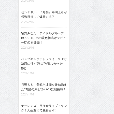
2024/3/16
センチネル 『月笑』年間王者が
極致目指して爆発する!?
2024/2/16
牧野みなた アイドルグループ
BOCCHI。￼の黄色担当がデビュ
ーDVDを発売！
2024/2/16
パンプキンポテトフライ M-1で
決勝に行く“理由”が見つかった
(笑)
2024/1/16
月野もも 美貌と才能を兼ね備え
た“奇跡の原石”がDVDに初挑戦！
2024/1/16
ヤーレンズ 目指せライブ・キン
グ！人生変えて魅せます!!