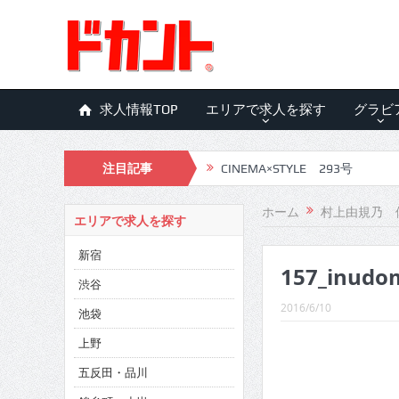
求人情報TOP
エリアで求人を探す
グラビ
注目記事
CINEMA×STYLE 293号
CINEMA×STYLE 292号
ホーム
村上由規乃 
エリアで求人を探す
CINEMA×STYLE 291号
新宿
157_inudo
CINEMA×STYLE 290号
渋谷
CINEMA×STYLE 289号
2016/6/10
池袋
CINEMA×STYLE 288号
上野
五反田・品川
CINEMA×STYLE 287号