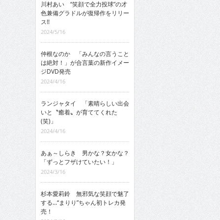
川村あい “笑顔で全力投球”の才
色兼備グラドルが復帰作をリリー
ス!!
2024/5/16
仲根なのか 「みんなの言うこと
は絶対！」が合言葉の新作イメー
ジDVD発売
2024/4/16
ランジャタイ 「素晴らしい出会
いと〝癒着〟が育ててくれた
(笑)」
2024/4/16
あぁ～しらき 男かな？女かな？
「ずっとフザけていたい！」
2024/3/16
杉本愛莉鈴 無邪気な笑顔で魅了
する…“まりり”ちゃん初トレカ発
売！