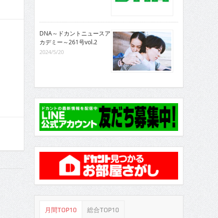
DNA～ドカントニュースア
カデミー～261号vol.2
2024/5/20
月間TOP10
総合TOP10