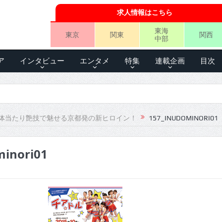
求人情報はこちら
東海
東京
関東
関西
中部
ア
インタビュー
エンタメ
特集
連載企画
目次
体当たり艶技で魅せる京都発の新ヒロイン！
157_INUDOMINORI01
minori01