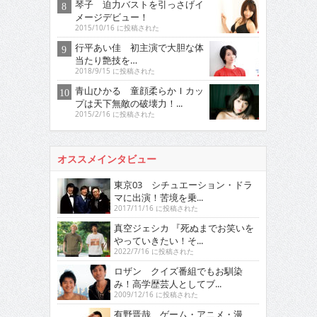
琴子 迫力バストを引っさげイ
メージデビュー！
2015/10/16 に投稿された
行平あい佳 初主演で大胆な体
当たり艶技を…
2018/9/15 に投稿された
青山ひかる 童顔柔らかＩカッ
プは天下無敵の破壊力！...
2015/2/16 に投稿された
オススメインタビュー
東京03 シチュエーション・ドラ
マに出演！苦境を乗...
2017/11/16 に投稿された
真空ジェシカ 『死ぬまでお笑いを
やっていきたい！そ...
2022/7/16 に投稿された
ロザン クイズ番組でもお馴染
み！高学歴芸人としてブ...
2009/12/16 に投稿された
有野晋哉 ゲーム・アニメ・漫