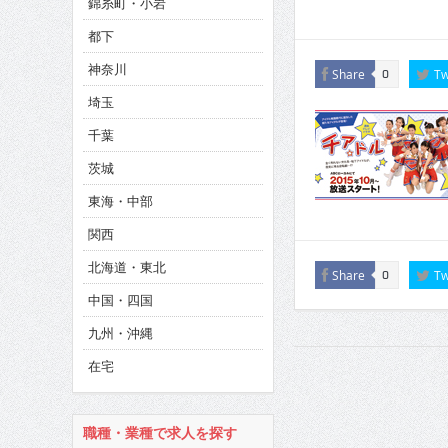
錦糸町・小岩
CINEMA×STYLE 286号
都下
CINEMA×STYLE 285号
神奈川
Share
Tw
0
CINEMA×STYLE 294号
埼玉
千葉
茨城
東海・中部
関西
北海道・東北
Share
Tw
0
中国・四国
九州・沖縄
在宅
職種・業種で求人を探す