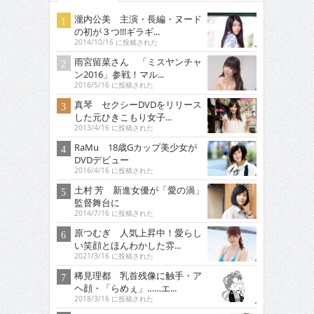
瀧内公美 主演・長編・ヌード
の初が３つ!!!ギラギ...
2014/10/16 に投稿された
雨宮留菜さん 「ミスヤンチャ
ン2016」参戦！マル...
2016/5/16 に投稿された
真琴 セクシーDVDをリリース
した元ひきこもり女子...
2013/4/16 に投稿された
RaMu 18歳Gカップ美少女が
DVDデビュー
2016/4/16 に投稿された
土村 芳 新進女優が「愛の渦」
監督舞台に
2014/7/16 に投稿された
原つむぎ 人気上昇中！愛らし
い笑顔とほんわかした雰...
2021/3/16 に投稿された
稀見理都 乳首残像に触手・ア
ヘ顔・「らめぇ」……エ...
2018/3/16 に投稿された