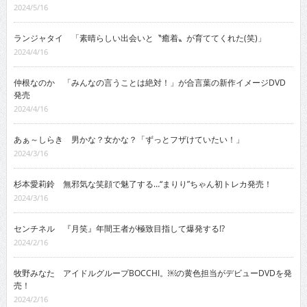
2024/5/16
ランジャタイ 「素晴らしい出会いと〝癒着〟が育ててくれた(笑)」
2024/4/16
仲根なのか 「みんなの言うことは絶対！」が合言葉の新作イメージDVD
発売
2024/4/16
あぁ～しらき 男かな？女かな？「ずっとフザけていたい！」
2024/3/16
杉本愛莉鈴 無邪気な笑顔で魅了する…“まりり”ちゃん初トレカ発売！
2024/3/16
センチネル 『月笑』年間王者が極致目指して爆発する!?
2024/2/16
牧野みなた アイドルグループBOCCHI。￼の黄色担当がデビューDVDを発
売！
2024/2/16