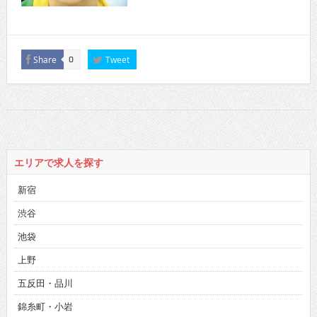
Share
Tweet
0
エリアで求人を探す
新宿
渋谷
池袋
上野
五反田・品川
錦糸町・小岩