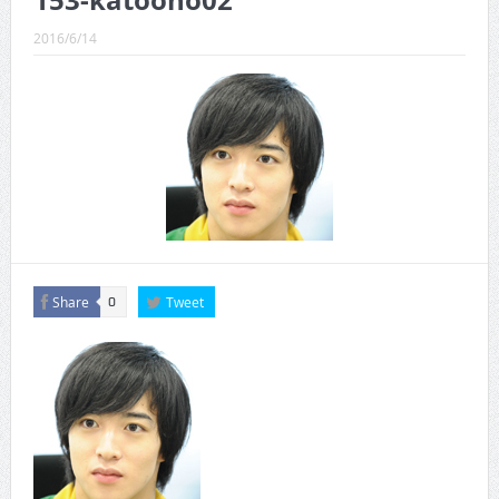
153-katoono02
CINEMA×STYLE 289号
2016/6/14
CINEMA×STYLE 288号
CINEMA×STYLE 287号
CINEMA×STYLE 286号
CINEMA×STYLE 285号
CINEMA×STYLE 294号
Share
Tweet
0