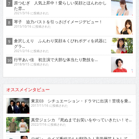
原つむぎ 人気上昇中！愛らしい笑顔とほんわかし
た雰...
2021/3/16 に投稿された
琴子 迫力バストを引っさげイメージデビュー！
2015/10/16 に投稿された
倉沢しえり ふんわり笑顔＆くびれボディを武器に
グラ...
2021/2/16 に投稿された
行平あい佳 初主演で大胆な体当たり艶技を…
2018/9/15 に投稿された
オススメインタビュー
東京03 シチュエーション・ドラマに出演！苦境を乗...
2017/11/16 に投稿された
真空ジェシカ 『死ぬまでお笑いをやっていきたい！そ...
2022/7/16 に投稿された
ロザン クイズ番組でもお馴染み！高学歴芸人として