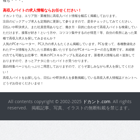
高収入バイトの求人情報ならお任せください！
ドカントでは、エリア別・業種別に高収入バイト情報を幅広く掲載しております。
注目のピックアップ求人も定期的に更新して参りますので、是非チェックしてみてください。
日払いや即決求人、また社員登用ありなど、働き方・目的に合わせて高収入バイトを検索してい
ただけます。接客が好き！という方や、コツコツ集中するのが得意！等、自分の長所にあった業
種で高収入求人を探してみませんか？
人気のPCオペレーター、PC入力の求人もたくさん掲載しています。PCを使って、各種数値化さ
れたデータ情報を入力したり原稿を書いたりするのがPCオペレーターの主な業務です。未経験
の方でも可能なお仕事で、将来のPCスキルアップも見込めます。新着求人情報も続々追加して
おりますので、きっとアナタに合ったバイトが見つかります。
面白特集ページもたっぷりご用意しておりますので、どうぞ楽しみながら求人を探してくださ
い！
高収入バイトをお探しなら、日払いや即決求人を多数掲載している高収入求人情報誌ドカントへ
どうぞお任せくださいませ！
All contents copyright © 2002-2025
ドカント.com
. All rights
reserved. 掲載記事、写真、イラストの無断転載を禁じます。