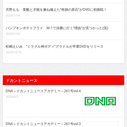
月野もも 美貌と才能を兼ね備えた“奇跡の原石”がDVDに初挑戦！
2024/1/16
パンプキンポテトフライ M-1で決勝に行く“理由”が見つかった(笑)
2024/1/16
松嶋えいみ “ミラクル神ボディ”グラドルが卒業DVDをリリース
2023/12/15
ドカントニュース
DNA～ドカントニュースアカデミー～261号vol.4
2024/6/3
DNA～ドカントニュースアカデミー～261号vol.3