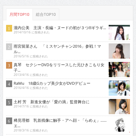
月間TOP10
総合TOP10
瀧内公美 主演・長編・ヌードの初が３つ!!!ギラギ...
2014/10/16 に投稿された
雨宮留菜さん 「ミスヤンチャン2016」参戦！マ
ル...
2016/5/16 に投稿された
真琴 セクシーDVDをリリースした元ひきこもり女
子...
2013/4/16 に投稿された
RaMu 18歳Gカップ美少女がDVDデビュー
2016/4/16 に投稿された
土村 芳 新進女優が「愛の渦」監督舞台に
2014/7/16 に投稿された
稀見理都 乳首残像に触手・アヘ顔・「らめぇ」……
エ...
2018/3/16 に投稿された