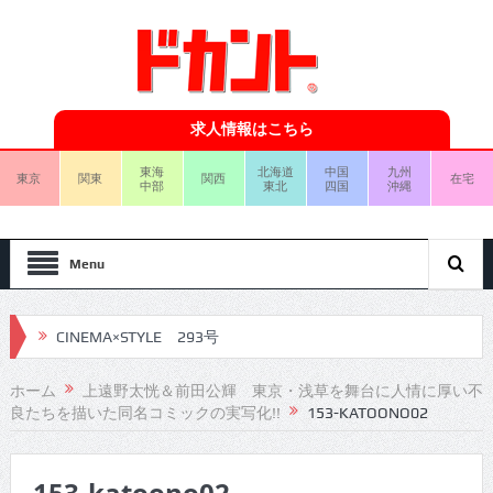
求人情報はこちら
東海
北海道
中国
九州
東京
関東
関西
在宅
中部
東北
四国
沖縄
Menu
CINEMA×STYLE 293号
CINEMA×STYLE 292号
ホーム
上遠野太恍＆前田公輝 東京・浅草を舞台に人情に厚い不
良たちを描いた同名コミックの実写化!!
153-KATOONO02
CINEMA×STYLE 291号
CINEMA×STYLE 290号