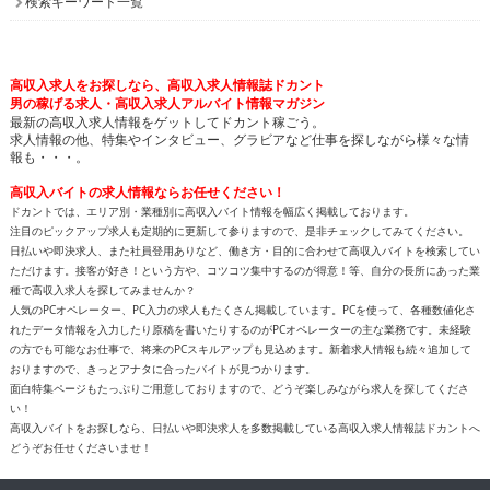
検索キーワード一覧
高収入求人をお探しなら、高収入求人情報誌ドカント
男の稼げる求人・高収入求人アルバイト情報マガジン
最新の高収入求人情報をゲットしてドカント稼ごう。
求人情報の他、特集やインタビュー、グラビアなど仕事を探しながら様々な情
報も・・・。
高収入バイトの求人情報ならお任せください！
ドカントでは、エリア別・業種別に高収入バイト情報を幅広く掲載しております。
注目のピックアップ求人も定期的に更新して参りますので、是非チェックしてみてください。
日払いや即決求人、また社員登用ありなど、働き方・目的に合わせて高収入バイトを検索してい
ただけます。接客が好き！という方や、コツコツ集中するのが得意！等、自分の長所にあった業
種で高収入求人を探してみませんか？
人気のPCオペレーター、PC入力の求人もたくさん掲載しています。PCを使って、各種数値化さ
れたデータ情報を入力したり原稿を書いたりするのがPCオペレーターの主な業務です。未経験
の方でも可能なお仕事で、将来のPCスキルアップも見込めます。新着求人情報も続々追加して
おりますので、きっとアナタに合ったバイトが見つかります。
面白特集ページもたっぷりご用意しておりますので、どうぞ楽しみながら求人を探してくださ
い！
高収入バイトをお探しなら、日払いや即決求人を多数掲載している高収入求人情報誌ドカントへ
どうぞお任せくださいませ！