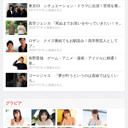
東京03 シチュエーション・ドラマに出演！苦境を乗...
2017/11/16 に投稿された
真空ジェシカ 『死ぬまでお笑いをやっていきたい！そ...
2022/7/16 に投稿された
ロザン クイズ番組でもお馴染み！高学歴芸人として
ブ...
2009/12/16 に投稿された
有野晋哉 ゲーム・アニメ・漫画・アイドルに精通！
単...
2017/5/16 に投稿された
ゴー☆ジャス 『夢が叶うというのは直線ではなくい
ろ...
2021/11/16 に投稿された
グラビア