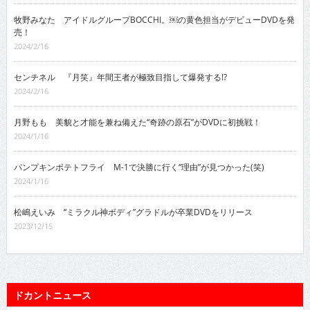
牧野みなた アイドルグループBOCCHI。￼の黄色担当がデビューDVDを発
売！
2024/2/16
センチネル 『月笑』年間王者が極致目指して爆発する!?
2024/2/16
月野もも 美貌と才能を兼ね備えた“奇跡の原石”がDVDに初挑戦！
2024/1/16
パンプキンポテトフライ M-1で決勝に行く“理由”が見つかった(笑)
2024/1/16
松嶋えいみ “ミラクル神ボディ”グラドルが卒業DVDをリリース
2023/12/15
ドカントニュース