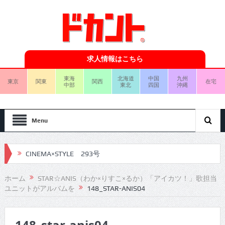
求人情報はこちら
東海
北海道
中国
九州
東京
関東
関西
在宅
中部
東北
四国
沖縄
Menu
CINEMA×STYLE 293号
CINEMA×STYLE 292号
ホーム
STAR☆ANIS（わか×りすこ×るか）「アイカツ！」歌担当
ユニットがアルバムを
148_STAR-ANIS04
CINEMA×STYLE 291号
CINEMA×STYLE 290号