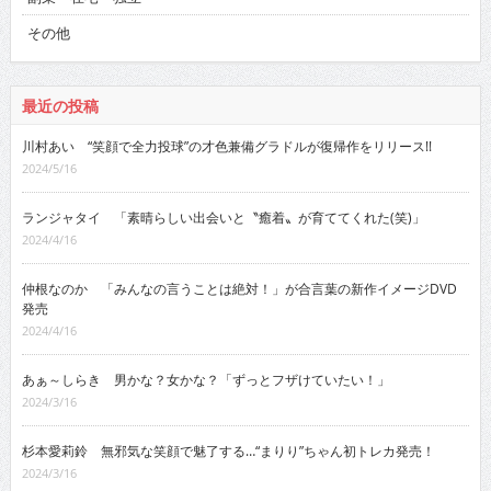
その他
最近の投稿
川村あい “笑顔で全力投球”の才色兼備グラドルが復帰作をリリース!!
2024/5/16
ランジャタイ 「素晴らしい出会いと〝癒着〟が育ててくれた(笑)」
2024/4/16
仲根なのか 「みんなの言うことは絶対！」が合言葉の新作イメージDVD
発売
2024/4/16
あぁ～しらき 男かな？女かな？「ずっとフザけていたい！」
2024/3/16
杉本愛莉鈴 無邪気な笑顔で魅了する…“まりり”ちゃん初トレカ発売！
2024/3/16