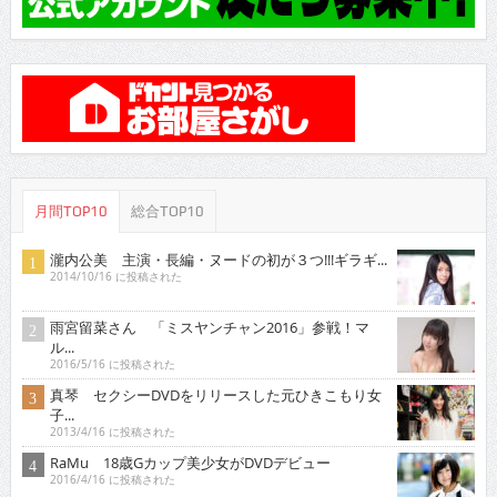
月間TOP10
総合TOP10
瀧内公美 主演・長編・ヌードの初が３つ!!!ギラギ...
2014/10/16 に投稿された
雨宮留菜さん 「ミスヤンチャン2016」参戦！マ
ル...
2016/5/16 に投稿された
真琴 セクシーDVDをリリースした元ひきこもり女
子...
2013/4/16 に投稿された
RaMu 18歳Gカップ美少女がDVDデビュー
2016/4/16 に投稿された