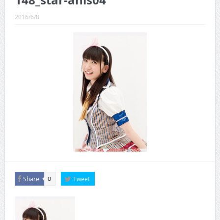
148_star-anis04
CINEMA×STYLE 289号
2016/6/8
CINEMA×STYLE 288号
CINEMA×STYLE 287号
CINEMA×STYLE 286号
CINEMA×STYLE 285号
CINEMA×STYLE 294号
Share
Tweet
0