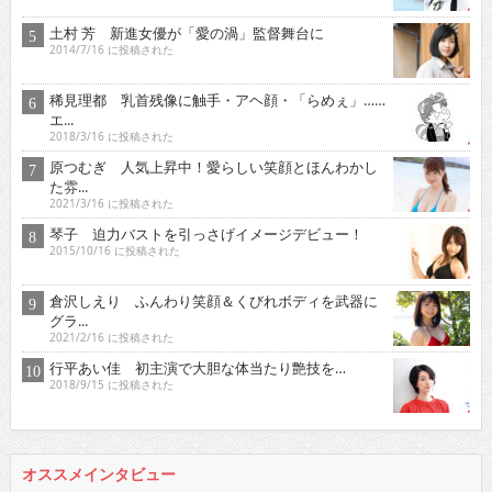
土村 芳 新進女優が「愛の渦」監督舞台に
2014/7/16 に投稿された
稀見理都 乳首残像に触手・アヘ顔・「らめぇ」……
エ...
2018/3/16 に投稿された
原つむぎ 人気上昇中！愛らしい笑顔とほんわかし
た雰...
2021/3/16 に投稿された
琴子 迫力バストを引っさげイメージデビュー！
2015/10/16 に投稿された
倉沢しえり ふんわり笑顔＆くびれボディを武器に
グラ...
2021/2/16 に投稿された
行平あい佳 初主演で大胆な体当たり艶技を…
2018/9/15 に投稿された
オススメインタビュー