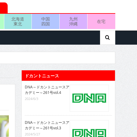
北海道
中国
九州
在宅
東北
四国
沖縄
ドカントニュース
DNA～ドカントニュースア
カデミー～261号vol.4
2024/6/3
DNA～ドカントニュースア
カデミー～261号vol.3
2024/5/27