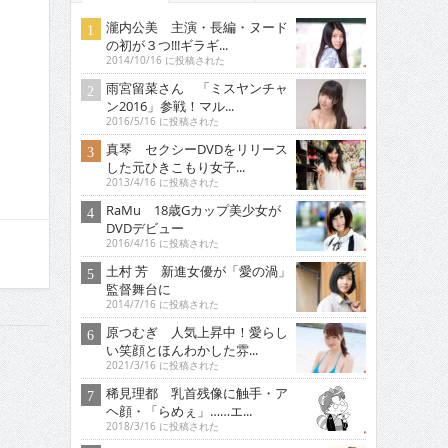
瀧内公美 主演・長編・ヌード
の初が３つ!!!ギラギ...
2014/10/16 に投稿された
雨宮留菜さん 「ミスヤンチャ
ン2016」参戦！マル...
2016/5/16 に投稿された
真琴 セクシーDVDをリリース
した元ひきこもり女子...
2013/4/16 に投稿された
RaMu 18歳Gカップ美少女が
DVDデビュー
2016/4/16 に投稿された
土村 芳 新進女優が「愛の渦」
監督舞台に
2014/7/16 に投稿された
原つむぎ 人気上昇中！愛らし
い笑顔とほんわかした雰...
2021/3/16 に投稿された
稀見理都 乳首残像に触手・ア
ヘ顔・「らめぇ」……エ...
2018/3/16 に投稿された