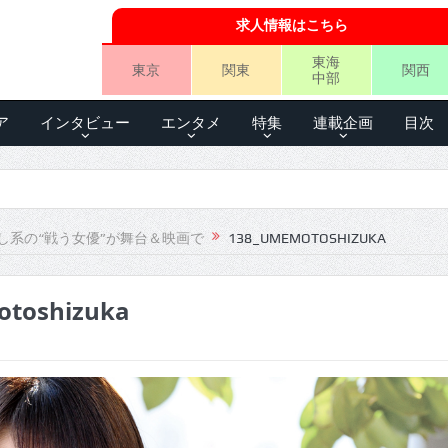
求人情報はこちら
東海
東京
関東
関西
中部
ア
インタビュー
エンタメ
特集
連載企画
目次
し系の“戦う女優”が舞台＆映画で
138_UMEMOTOSHIZUKA
toshizuka