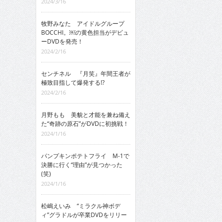
2024/3/16
牧野みなた アイドルグループ
BOCCHI。￼の黄色担当がデビュ
ーDVDを発売！
2024/2/16
センチネル 『月笑』年間王者が
極致目指して爆発する!?
2024/2/16
月野もも 美貌と才能を兼ね備え
た“奇跡の原石”がDVDに初挑戦！
2024/1/16
パンプキンポテトフライ M-1で
決勝に行く“理由”が見つかった
(笑)
2024/1/16
松嶋えいみ “ミラクル神ボデ
ィ”グラドルが卒業DVDをリリー