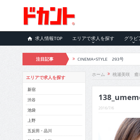
求人情報TOP
エリアで求人を探す
グラビ
注目記事
CINEMA×STYLE 293号
CINEMA×STYLE 292号
ホーム
桃瀬美咲 癒
エリアで求人を探す
CINEMA×STYLE 291号
新宿
138_umemo
CINEMA×STYLE 290号
渋谷
CINEMA×STYLE 289号
2016/7/6
池袋
CINEMA×STYLE 288号
上野
五反田・品川
CINEMA×STYLE 287号