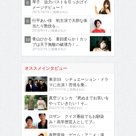
琴子 迫力バストを引っさげイ
メージデビュー！
2015/10/16 に投稿された
行平あい佳 初主演で大胆な体
当たり艶技を…
2018/9/15 に投稿された
青山ひかる 童顔柔らかＩカッ
プは天下無敵の破壊力！...
2015/2/16 に投稿された
オススメインタビュー
東京03 シチュエーション・ドラ
マに出演！苦境を乗...
2017/11/16 に投稿された
真空ジェシカ 『死ぬまでお笑いを
やっていきたい！そ...
2022/7/16 に投稿された
ロザン クイズ番組でもお馴染
み！高学歴芸人としてブ...
2009/12/16 に投稿された
有野晋哉 ゲーム・アニメ・漫