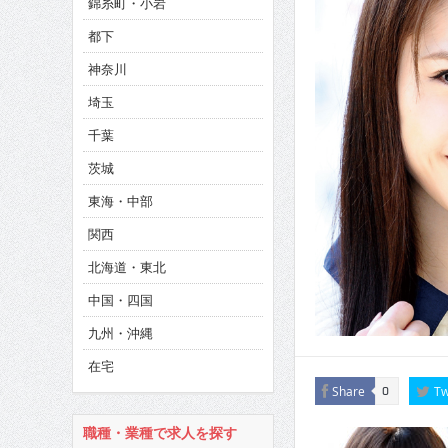
錦糸町・小岩
CINEMA×STYLE 286号
都下
CINEMA×STYLE 285号
神奈川
CINEMA×STYLE 294号
埼玉
千葉
茨城
東海・中部
関西
北海道・東北
中国・四国
九州・沖縄
在宅
Share
Tw
0
職種・業種で求人を探す