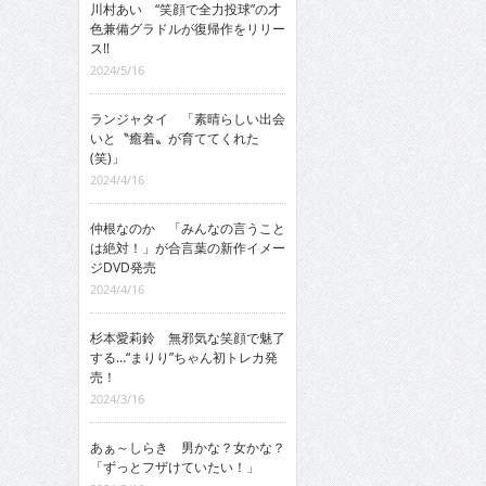
川村あい “笑顔で全力投球”の才
色兼備グラドルが復帰作をリリー
ス!!
2024/5/16
ランジャタイ 「素晴らしい出会
いと〝癒着〟が育ててくれた
(笑)」
2024/4/16
仲根なのか 「みんなの言うこと
は絶対！」が合言葉の新作イメー
ジDVD発売
2024/4/16
杉本愛莉鈴 無邪気な笑顔で魅了
する…“まりり”ちゃん初トレカ発
売！
2024/3/16
あぁ～しらき 男かな？女かな？
「ずっとフザけていたい！」