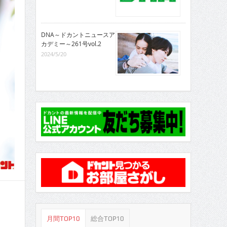
DNA～ドカントニュースア
カデミー～261号vol.2
2024/5/20
月間TOP10
総合TOP10