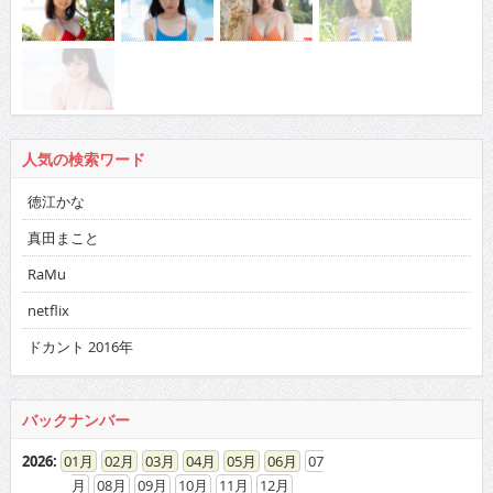
人気の検索ワード
徳江かな
真田まこと
RaMu
netflix
ドカント 2016年
バックナンバー
2026
:
01
02
03
04
05
06
07
08
09
10
11
12