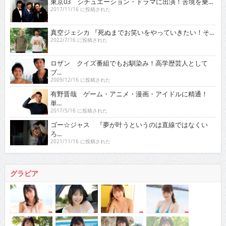
東京03 シチュエーション・ドラマに出演！苦境を乗...
2017/11/16 に投稿された
真空ジェシカ 『死ぬまでお笑いをやっていきたい！そ...
2022/7/16 に投稿された
ロザン クイズ番組でもお馴染み！高学歴芸人として
ブ...
2009/12/16 に投稿された
有野晋哉 ゲーム・アニメ・漫画・アイドルに精通！
単...
2017/5/16 に投稿された
ゴー☆ジャス 『夢が叶うというのは直線ではなくい
ろ...
2021/11/16 に投稿された
グラビア