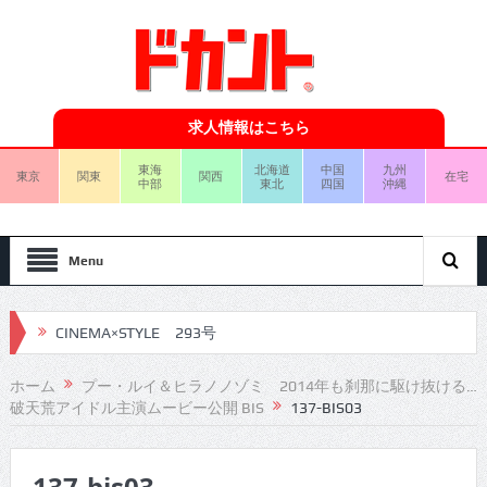
求人情報はこちら
東海
北海道
中国
九州
東京
関東
関西
在宅
中部
東北
四国
沖縄
Menu
CINEMA×STYLE 293号
CINEMA×STYLE 292号
ホーム
プー・ルイ＆ヒラノノゾミ 2014年も刹那に駆け抜ける…
破天荒アイドル主演ムービー公開 BIS
137-BIS03
CINEMA×STYLE 291号
CINEMA×STYLE 290号