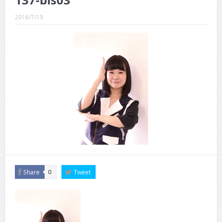
137-bis03
CINEMA×STYLE 289号
2016/7/19
CINEMA×STYLE 288号
CINEMA×STYLE 287号
CINEMA×STYLE 286号
CINEMA×STYLE 285号
CINEMA×STYLE 294号
Share
Tweet
0