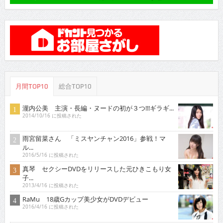
月間TOP10
総合TOP10
瀧内公美 主演・長編・ヌードの初が３つ!!!ギラギ...
2014/10/16 に投稿された
雨宮留菜さん 「ミスヤンチャン2016」参戦！マ
ル...
2016/5/16 に投稿された
真琴 セクシーDVDをリリースした元ひきこもり女
子...
2013/4/16 に投稿された
RaMu 18歳Gカップ美少女がDVDデビュー
2016/4/16 に投稿された