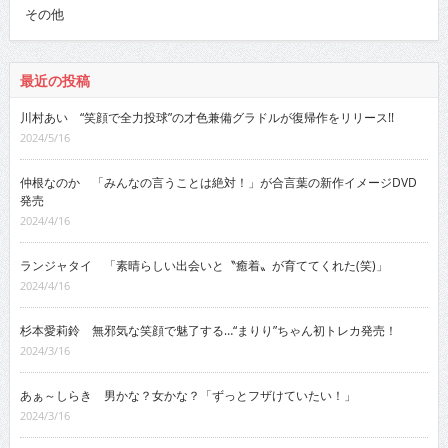
その他
最近の投稿
川村あい “笑顔で全力投球”の才色兼備グラドルが復帰作をリリース!!
2024/5/16
仲根なのか 「みんなの言うことは絶対！」が合言葉の新作イメージDVD
発売
2024/4/16
ランジャタイ 「素晴らしい出会いと〝癒着〟が育ててくれた(笑)」
2024/4/16
杉本愛莉鈴 無邪気な笑顔で魅了する…“まりり”ちゃん初トレカ発売！
2024/3/16
あぁ～しらき 男かな？女かな？「ずっとフザけていたい！」
2024/3/16