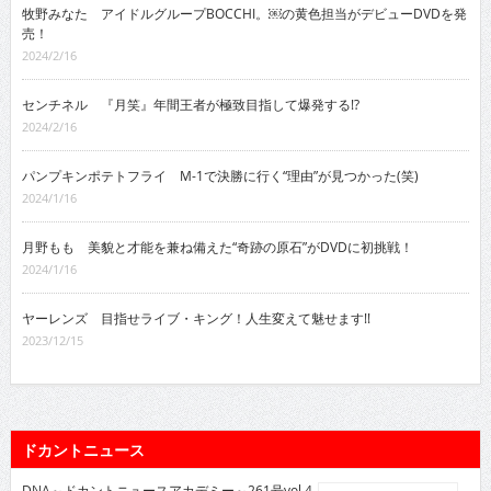
牧野みなた アイドルグループBOCCHI。￼の黄色担当がデビューDVDを発
売！
2024/2/16
センチネル 『月笑』年間王者が極致目指して爆発する!?
2024/2/16
パンプキンポテトフライ M-1で決勝に行く“理由”が見つかった(笑)
2024/1/16
月野もも 美貌と才能を兼ね備えた“奇跡の原石”がDVDに初挑戦！
2024/1/16
ヤーレンズ 目指せライブ・キング！人生変えて魅せます!!
2023/12/15
ドカントニュース
DNA～ドカントニュースアカデミー～261号vol.4