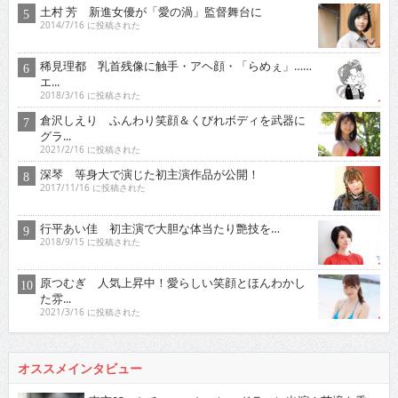
土村 芳 新進女優が「愛の渦」監督舞台に
2014/7/16 に投稿された
稀見理都 乳首残像に触手・アヘ顔・「らめぇ」……
エ...
2018/3/16 に投稿された
倉沢しえり ふんわり笑顔＆くびれボディを武器に
グラ...
2021/2/16 に投稿された
深琴 等身大で演じた初主演作品が公開！
2017/11/16 に投稿された
行平あい佳 初主演で大胆な体当たり艶技を…
2018/9/15 に投稿された
原つむぎ 人気上昇中！愛らしい笑顔とほんわかし
た雰...
2021/3/16 に投稿された
オススメインタビュー