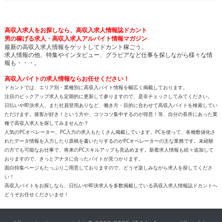
高収入求人をお探しなら、高収入求人情報誌ドカント
男の稼げる求人・高収入求人アルバイト情報マガジン
最新の高収入求人情報をゲットしてドカント稼ごう。
求人情報の他、特集やインタビュー、グラビアなど仕事を探しながら様々な情
報も・・・。
高収入バイトの求人情報ならお任せください！
ドカントでは、エリア別・業種別に高収入バイト情報を幅広く掲載しております。
注目のピックアップ求人も定期的に更新して参りますので、是非チェックしてみてください。
日払いや即決求人、また社員登用ありなど、働き方・目的に合わせて高収入バイトを検索してい
ただけます。接客が好き！という方や、コツコツ集中するのが得意！等、自分の長所にあった業
種で高収入求人を探してみませんか？
人気のPCオペレーター、PC入力の求人もたくさん掲載しています。PCを使って、各種数値化さ
れたデータ情報を入力したり原稿を書いたりするのがPCオペレーターの主な業務です。未経験
の方でも可能なお仕事で、将来のPCスキルアップも見込めます。新着求人情報も続々追加して
おりますので、きっとアナタに合ったバイトが見つかります。
面白特集ページもたっぷりご用意しておりますので、どうぞ楽しみながら求人を探してくださ
い！
高収入バイトをお探しなら、日払いや即決求人を多数掲載している高収入求人情報誌ドカントへ
どうぞお任せくださいませ！