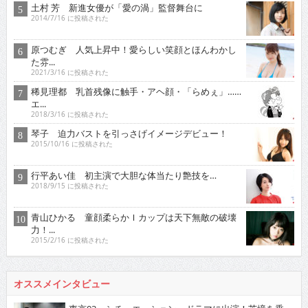
土村 芳 新進女優が「愛の渦」監督舞台に
2014/7/16 に投稿された
原つむぎ 人気上昇中！愛らしい笑顔とほんわかし
た雰...
2021/3/16 に投稿された
稀見理都 乳首残像に触手・アヘ顔・「らめぇ」……
エ...
2018/3/16 に投稿された
琴子 迫力バストを引っさげイメージデビュー！
2015/10/16 に投稿された
行平あい佳 初主演で大胆な体当たり艶技を…
2018/9/15 に投稿された
青山ひかる 童顔柔らかＩカップは天下無敵の破壊
力！...
2015/2/16 に投稿された
オススメインタビュー