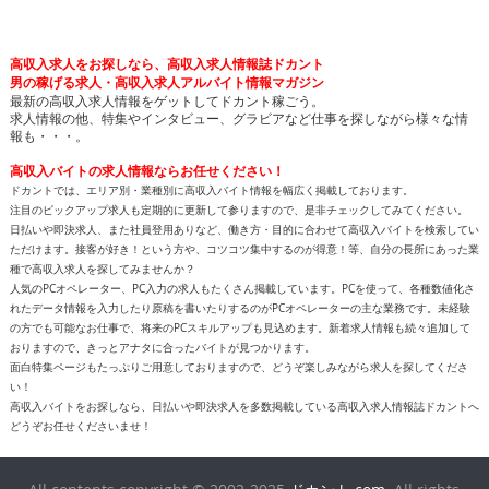
高収入求人をお探しなら、高収入求人情報誌ドカント
男の稼げる求人・高収入求人アルバイト情報マガジン
最新の高収入求人情報をゲットしてドカント稼ごう。
求人情報の他、特集やインタビュー、グラビアなど仕事を探しながら様々な情
報も・・・。
高収入バイトの求人情報ならお任せください！
ドカントでは、エリア別・業種別に高収入バイト情報を幅広く掲載しております。
注目のピックアップ求人も定期的に更新して参りますので、是非チェックしてみてください。
日払いや即決求人、また社員登用ありなど、働き方・目的に合わせて高収入バイトを検索してい
ただけます。接客が好き！という方や、コツコツ集中するのが得意！等、自分の長所にあった業
種で高収入求人を探してみませんか？
人気のPCオペレーター、PC入力の求人もたくさん掲載しています。PCを使って、各種数値化さ
れたデータ情報を入力したり原稿を書いたりするのがPCオペレーターの主な業務です。未経験
の方でも可能なお仕事で、将来のPCスキルアップも見込めます。新着求人情報も続々追加して
おりますので、きっとアナタに合ったバイトが見つかります。
面白特集ページもたっぷりご用意しておりますので、どうぞ楽しみながら求人を探してくださ
い！
高収入バイトをお探しなら、日払いや即決求人を多数掲載している高収入求人情報誌ドカントへ
どうぞお任せくださいませ！
All contents copyright © 2002-2025
ドカント.com
. All rights