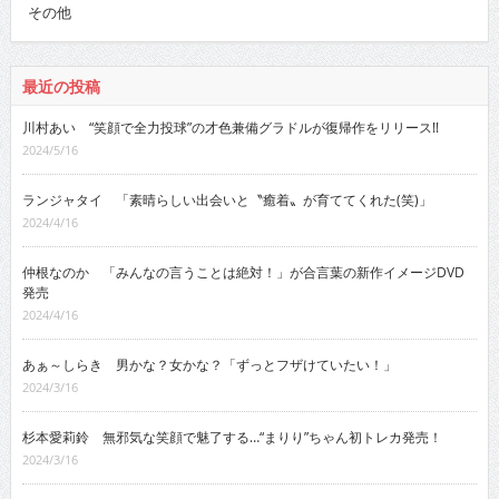
その他
最近の投稿
川村あい “笑顔で全力投球”の才色兼備グラドルが復帰作をリリース!!
2024/5/16
ランジャタイ 「素晴らしい出会いと〝癒着〟が育ててくれた(笑)」
2024/4/16
仲根なのか 「みんなの言うことは絶対！」が合言葉の新作イメージDVD
発売
2024/4/16
あぁ～しらき 男かな？女かな？「ずっとフザけていたい！」
2024/3/16
杉本愛莉鈴 無邪気な笑顔で魅了する…“まりり”ちゃん初トレカ発売！
2024/3/16