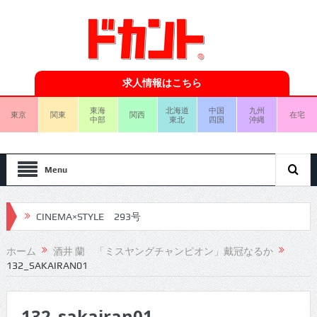
求人情報はこちら
東海
北海道
中国
九州
東京
関東
関西
在宅
中部
東北
四国
沖縄
Menu
CINEMA×STYLE 293号
CINEMA×STYLE 292号
ホーム
酒井 蘭 「ミスヤングチャンピオン」戴冠なるか
132_SAKAIRAN01
CINEMA×STYLE 291号
CINEMA×STYLE 290号
132_sakairan01