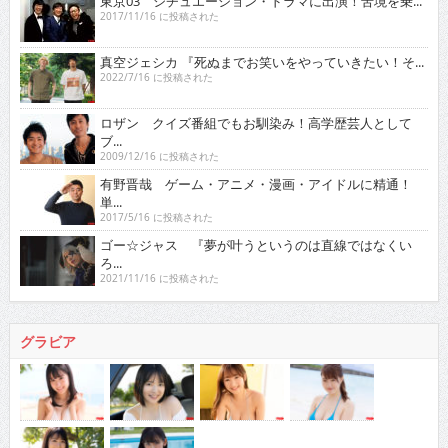
東京03 シチュエーション・ドラマに出演！苦境を乗...
2017/11/16 に投稿された
真空ジェシカ 『死ぬまでお笑いをやっていきたい！そ...
2022/7/16 に投稿された
ロザン クイズ番組でもお馴染み！高学歴芸人として
ブ...
2009/12/16 に投稿された
有野晋哉 ゲーム・アニメ・漫画・アイドルに精通！
単...
2017/5/16 に投稿された
ゴー☆ジャス 『夢が叶うというのは直線ではなくい
ろ...
2021/11/16 に投稿された
グラビア