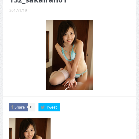
CINEMA×STYLE 289号
2017/1/19
CINEMA×STYLE 288号
CINEMA×STYLE 287号
CINEMA×STYLE 286号
CINEMA×STYLE 285号
CINEMA×STYLE 294号
Share
Tweet
0