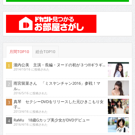
月間TOP10
総合TOP10
瀧内公美 主演・長編・ヌードの初が３つ!!!ギラギ...
2014/10/16 に投稿された
雨宮留菜さん 「ミスヤンチャン2016」参戦！マ
ル...
2016/5/16 に投稿された
真琴 セクシーDVDをリリースした元ひきこもり女
子...
2013/4/16 に投稿された
RaMu 18歳Gカップ美少女がDVDデビュー
2016/4/16 に投稿された