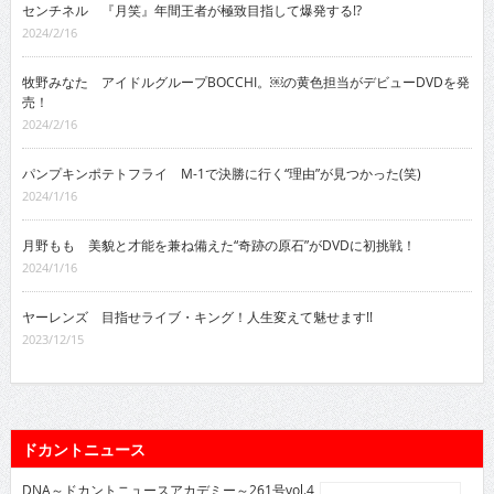
センチネル 『月笑』年間王者が極致目指して爆発する!?
2024/2/16
牧野みなた アイドルグループBOCCHI。￼の黄色担当がデビューDVDを発
売！
2024/2/16
パンプキンポテトフライ M-1で決勝に行く“理由”が見つかった(笑)
2024/1/16
月野もも 美貌と才能を兼ね備えた“奇跡の原石”がDVDに初挑戦！
2024/1/16
ヤーレンズ 目指せライブ・キング！人生変えて魅せます!!
2023/12/15
ドカントニュース
DNA～ドカントニュースアカデミー～261号vol.4