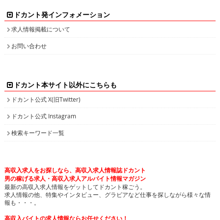
お問い合わせ
ドカント本サイト以外にこちらも
ドカント公式 X(旧Twitter)
ドカント公式 Instagram
検索キーワード一覧
高収入求人をお探しなら、高収入求人情報誌ドカント
男の稼げる求人・高収入求人アルバイト情報マガジン
最新の高収入求人情報をゲットしてドカント稼ごう。
求人情報の他、特集やインタビュー、グラビアなど仕事を探しながら様々な情
報も・・・。
高収入バイトの求人情報ならお任せください！
ドカントでは、エリア別・業種別に高収入バイト情報を幅広く掲載しております。
注目のピックアップ求人も定期的に更新して参りますので、是非チェックしてみてください。
日払いや即決求人、また社員登用ありなど、働き方・目的に合わせて高収入バイトを検索してい
ただけます。接客が好き！という方や、コツコツ集中するのが得意！等、自分の長所にあった業