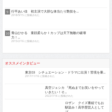
行平あい佳 初主演で大胆な体当たり艶技を…
2018/9/15 に投稿された
青山ひかる 童顔柔らかＩカップは天下無敵の破壊
力！...
2015/2/16 に投稿された
オススメインタビュー
東京03 シチュエーション・ドラマに出演！苦境を乗...
2017/11/16 に投稿された
真空ジェシカ 『死ぬまでお笑いをやっていきたい！そ...
2022/7/16 に投稿された
ロザン クイズ番組でもお馴染み！高学歴芸人として
ブ...
2009/12/16 に投稿された
有野晋哉 ゲーム・アニメ・漫画・アイドルに精通！
単...
2017/5/16 に投稿された