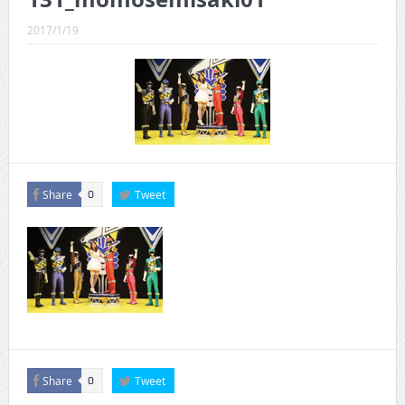
CINEMA×STYLE 289号
2017/1/19
CINEMA×STYLE 288号
CINEMA×STYLE 287号
CINEMA×STYLE 286号
CINEMA×STYLE 285号
CINEMA×STYLE 294号
Share
Tweet
0
Share
Tweet
0