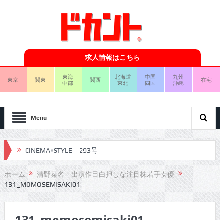
求人情報はこちら
東海
北海道
中国
九州
東京
関東
関西
在宅
中部
東北
四国
沖縄
Menu
CINEMA×STYLE 293号
CINEMA×STYLE 292号
ホーム
清野菜名 出演作目白押しな注目株若手女優
131_MOMOSEMISAKI01
CINEMA×STYLE 291号
CINEMA×STYLE 290号
131_momosemisaki01