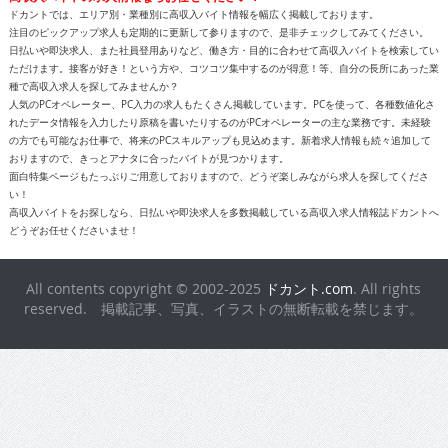
種で高収入求人を探してみませんか？
人気のPCオペレーター、PC入力の求人もたくさん掲載しています。PCを使って、各種数値化さ
れたデータ情報を入力したり原稿を書いたりするのがPCオペレーターの主な業務です。未経験
の方でも可能なお仕事で、将来のPCスキルアップも見込めます。新着求人情報も続々追加して
おりますので、きっとアナタに合ったバイトが見つかります。
面白特集ページもたっぷりご用意しておりますので、どうぞ楽しみながら求人を探してくださ
い！
高収入バイトをお探しなら、日払いや即決求人を多数掲載している高収入求人情報誌ドカントへ
どうぞお任せくださいませ！
All contents copyright © 2002-2025
ドカント.com
. All rights
reserved. 掲載記事、写真、イラストの無断転載を禁じます。