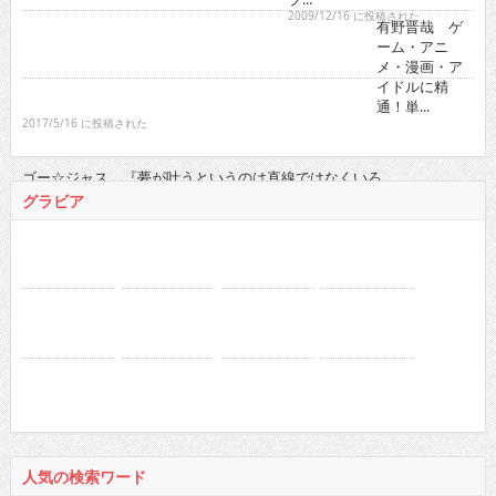
ゴー☆ジャス 『夢が叶うというのは直線ではなくい
ろ...
2021/11/16 に投稿された
グラビア
人気の検索ワード
徳江かな
真田まこと