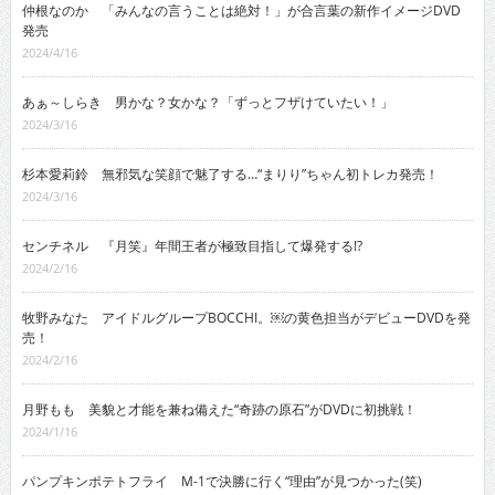
仲根なのか 「みんなの言うことは絶対！」が合言葉の新作イメージDVD
発売
2024/4/16
あぁ～しらき 男かな？女かな？「ずっとフザけていたい！」
2024/3/16
杉本愛莉鈴 無邪気な笑顔で魅了する…“まりり”ちゃん初トレカ発売！
2024/3/16
センチネル 『月笑』年間王者が極致目指して爆発する!?
2024/2/16
牧野みなた アイドルグループBOCCHI。￼の黄色担当がデビューDVDを発
売！
2024/2/16
月野もも 美貌と才能を兼ね備えた“奇跡の原石”がDVDに初挑戦！
2024/1/16
パンプキンポテトフライ M-1で決勝に行く“理由”が見つかった(笑)