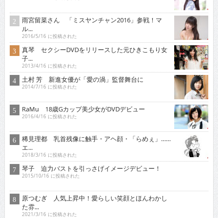
雨宮留菜さん 「ミスヤンチャン2016」参戦！マ
ル...
2016/5/16 に投稿された
真琴 セクシーDVDをリリースした元ひきこもり女
子...
2013/4/16 に投稿された
土村 芳 新進女優が「愛の渦」監督舞台に
2014/7/16 に投稿された
RaMu 18歳Gカップ美少女がDVDデビュー
2016/4/16 に投稿された
稀見理都 乳首残像に触手・アヘ顔・「らめぇ」……
エ...
2018/3/16 に投稿された
琴子 迫力バストを引っさげイメージデビュー！
2015/10/16 に投稿された
原つむぎ 人気上昇中！愛らしい笑顔とほんわかし
た雰...
2021/3/16 に投稿された