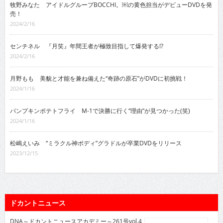
牧野みなた アイドルグループBOCCHI。￼の黄色担当がデビューDVDを発
売！
2024/2/16
センチネル 『月笑』年間王者が極致目指して爆発する!?
2024/2/16
月野もも 美貌と才能を兼ね備えた“奇跡の原石”がDVDに初挑戦！
2024/1/16
パンプキンポテトフライ M-1で決勝に行く“理由”が見つかった(笑)
2024/1/16
松嶋えいみ “ミラクル神ボディ”グラドルが卒業DVDをリリース
2023/12/15
ドカントニュース
DNA～ドカントニュースアカデミー～261号vol.4