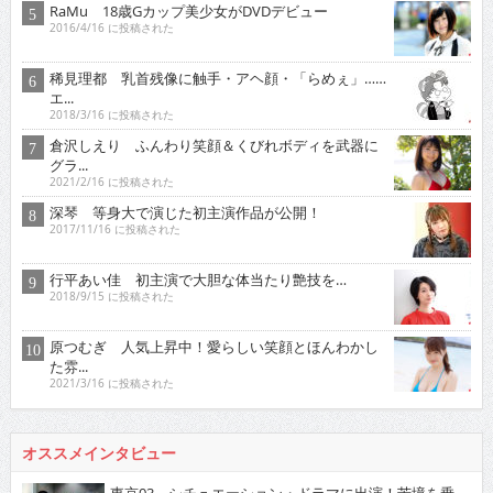
RaMu 18歳Gカップ美少女がDVDデビュー
2016/4/16 に投稿された
稀見理都 乳首残像に触手・アヘ顔・「らめぇ」……
エ...
2018/3/16 に投稿された
倉沢しえり ふんわり笑顔＆くびれボディを武器に
グラ...
2021/2/16 に投稿された
深琴 等身大で演じた初主演作品が公開！
2017/11/16 に投稿された
行平あい佳 初主演で大胆な体当たり艶技を…
2018/9/15 に投稿された
原つむぎ 人気上昇中！愛らしい笑顔とほんわかし
た雰...
2021/3/16 に投稿された
オススメインタビュー