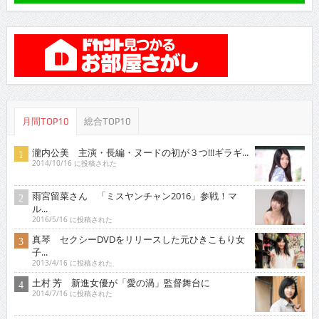
月間TOP10
総合TOP10
瀧内公美 主演・長編・ヌードの初が３つ!!!ギラギ...
2014/10/16 に投稿された
雨宮留菜さん 「ミスヤンチャン2016」参戦！マ
ル...
2016/5/16 に投稿された
真琴 セクシーDVDをリリースした元ひきこもり女
子...
2013/4/16 に投稿された
土村 芳 新進女優が「愛の渦」監督舞台に
2014/7/16 に投稿された