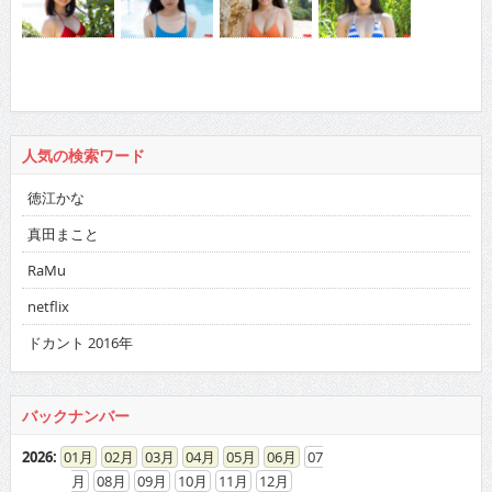
人気の検索ワード
徳江かな
真田まこと
RaMu
netflix
ドカント 2016年
バックナンバー
2026
:
01
02
03
04
05
06
07
08
09
10
11
12