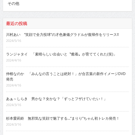
その他
最近の投稿
川村あい “笑顔で全力投球”の才色兼備グラドルが復帰作をリリース!!
2024/5/16
ランジャタイ 「素晴らしい出会いと〝癒着〟が育ててくれた(笑)」
2024/4/16
仲根なのか 「みんなの言うことは絶対！」が合言葉の新作イメージDVD
発売
2024/4/16
あぁ～しらき 男かな？女かな？「ずっとフザけていたい！」
2024/3/16
杉本愛莉鈴 無邪気な笑顔で魅了する…“まりり”ちゃん初トレカ発売！
2024/3/16