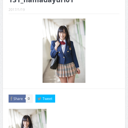
CINEMA×STYLE 289号
2017/1/19
CINEMA×STYLE 288号
CINEMA×STYLE 287号
CINEMA×STYLE 286号
CINEMA×STYLE 285号
CINEMA×STYLE 294号
Share
Tweet
0