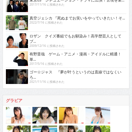
東京03 シチュエーション・ドラマに出演！苦境を乗...
2017/11/16 に投稿された
真空ジェシカ 『死ぬまでお笑いをやっていきたい！そ...
2022/7/16 に投稿された
ロザン クイズ番組でもお馴染み！高学歴芸人として
ブ...
2009/12/16 に投稿された
有野晋哉 ゲーム・アニメ・漫画・アイドルに精通！
単...
2017/5/16 に投稿された
ゴー☆ジャス 『夢が叶うというのは直線ではなくい
ろ...
2021/11/16 に投稿された
グラビア