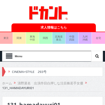
求人情報はこちら
東海
北海道
中国
九州
東京
関東
関西
在宅
中部
東北
四国
沖縄
Menu
CINEMA×STYLE 293号
CINEMA×STYLE 292号
ホーム
清野菜名 出演作目白押しな注目株若手女優
131_HAMADAYURI01
CINEMA×STYLE 291号
CINEMA×STYLE 290号
131_hamadayuri01