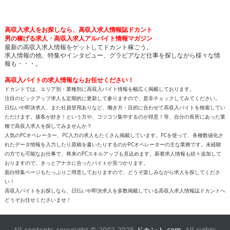
高収入求人をお探しなら、高収入求人情報誌ドカント
男の稼げる求人・高収入求人アルバイト情報マガジン
最新の高収入求人情報をゲットしてドカント稼ごう。
求人情報の他、特集やインタビュー、グラビアなど仕事を探しながら様々な情
報も・・・。
高収入バイトの求人情報ならお任せください！
ドカントでは、エリア別・業種別に高収入バイト情報を幅広く掲載しております。
注目のピックアップ求人も定期的に更新して参りますので、是非チェックしてみてください。
日払いや即決求人、また社員登用ありなど、働き方・目的に合わせて高収入バイトを検索してい
ただけます。接客が好き！という方や、コツコツ集中するのが得意！等、自分の長所にあった業
種で高収入求人を探してみませんか？
人気のPCオペレーター、PC入力の求人もたくさん掲載しています。PCを使って、各種数値化さ
れたデータ情報を入力したり原稿を書いたりするのがPCオペレーターの主な業務です。未経験
の方でも可能なお仕事で、将来のPCスキルアップも見込めます。新着求人情報も続々追加して
おりますので、きっとアナタに合ったバイトが見つかります。
面白特集ページもたっぷりご用意しておりますので、どうぞ楽しみながら求人を探してくださ
い！
高収入バイトをお探しなら、日払いや即決求人を多数掲載している高収入求人情報誌ドカントへ
どうぞお任せくださいませ！
All contents copyright © 2002-2025
ドカント.com
. All rights