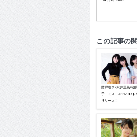
この記事の
階戸瑠李×永井里菜×池
子 ミスFLASH2013
リリース!!!