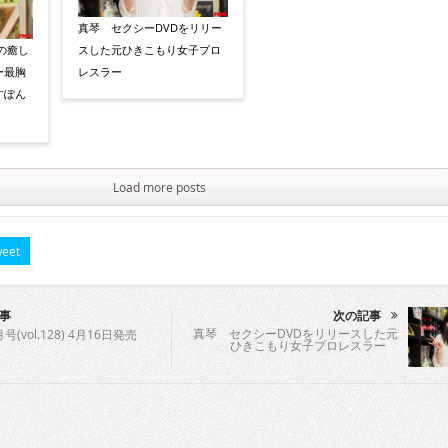
真琴 セクシーDVDをリリー
の癒し
スした元ひきこもり女子プロ
ー最胸
レスラー
すぽん
Load more posts
eet
事
次の記事
真琴 セクシーDVDをリリースした元
号(vol.128) 4月16日発売
ひきこもり女子プロレスラー