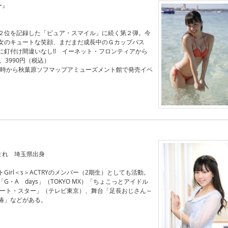
ー』
２位を記録した「ピュア・スマイル」に続く第２弾。今
女のキュートな笑顔、まだまだ成長中のＧカップバス
に釘付け間違いなし!! イーネット・フロンティアから
。3990円（税込）
1２時から秋葉原ソフマップアミューズメント館で発売イベ
生まれ 埼玉県出身
Girl＜s＞ACTRYのメンバー（2期生）としても活動。
G・A days」（TOKYO MX）「ちょこっとアイドル
タート・スター」（テレビ東京）、舞台「足長おじさん～
椿」などがある。