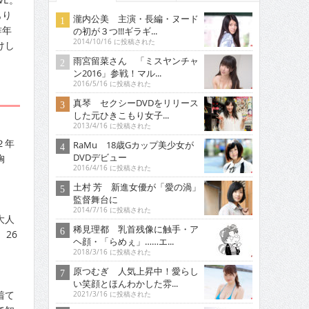
もり
瀧内公美 主演・長編・ヌード
昨年
の初が３つ!!!ギラギ...
2014/10/16 に投稿された
けし
雨宮留菜さん 「ミスヤンチャ
ン2016」参戦！マル...
2016/5/16 に投稿された
真琴 セクシーDVDをリリース
した元ひきこもり女子...
2013/4/16 に投稿された
２年
RaMu 18歳Gカップ美少女が
DVDデビュー
胸
2016/4/16 に投稿された
土村 芳 新進女優が「愛の渦」
監督舞台に
2014/7/16 に投稿された
大人
稀見理都 乳首残像に触手・ア
26
ヘ顔・「らめぇ」……エ...
2018/3/16 に投稿された
原つむぎ 人気上昇中！愛らし
い笑顔とほんわかした雰...
着て
2021/3/16 に投稿された