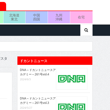
北海道
中国
九州
在宅
東北
四国
沖縄
”スタ
ドカントニュース
DNA～ドカントニュースア
カデミー～261号vol.4
2024/6/3
DNA～ドカントニュースア
カデミー～261号vol.3
2024/5/27