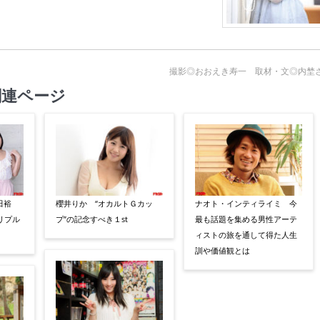
撮影◎おおえき寿一 取材・文◎内埜
関連ページ
田裕
櫻井りか “オカルトＧカッ
ナオト・インティライミ 今
トリプル
プ”の記念すべき１st
最も話題を集める男性アーテ
ィストの旅を通して得た人生
訓や価値観とは