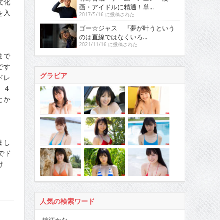
文化
画・アイドルに精通！単...
を入
2017/5/16 に投稿された
ゴー☆ジャス 『夢が叶うという
のは直線ではなくいろ...
2021/11/16 に投稿された
まで
です
グラビア
ドレ
）４
とか
まし
でド
け
人気の検索ワード