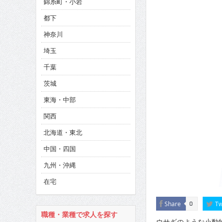
錦糸町・小岩
CINEMA×STYLE 286号
都下
CINEMA×STYLE 285号
神奈川
CINEMA×STYLE 294号
埼玉
千葉
茨城
東海・中部
関西
北海道・東北
中国・四国
九州・沖縄
在宅
Share
Tw
0
職種・業種で求人を探す
ウサギのような小動