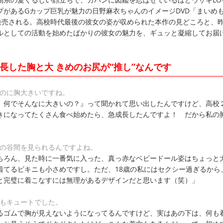
プがあるGカップ巨乳が魅力の日野麻衣ちゃんのイメージDVD「まいめ
に発売される。高校時代最後の彼女の姿が収められた本作の見どころと、
ルとしての活動を始めたばかりの彼女の魅力を、ギュッと凝縮してお届
長した胸と大 きめのお尻が“推し”なんです
なのに胸大きいですね。
、何でそんなに大きいの？』って聞かれて思い出したんですけど、高校
きになってたくさん食べ始めたら、急成長したんですよ！ だから私の
胸の谷間を見られるんですよね。
ちろん、見た時に一番気に入った、真っ赤なベビードール姿はちょっと
着てるビキニも小さめですし。ただ、18歳の私にはセクシー過ぎるから、
と完璧に着こなすには無理があるデザインだと思います（笑）」
姿もキュートでした。
るゴムで胸が見えないようになってるんですけど、実はあの下は、何も