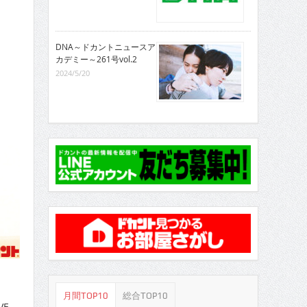
DNA～ドカントニュースア
カデミー～261号vol.2
2024/5/20
月間TOP10
総合TOP10
E。