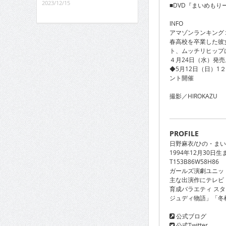
2023/12/15
■DVD『まいめもり
INFO
アマゾンランキング
春高校を卒業した彼
ト、ムッチリヒップ
４月24日（水）発売
◆5月12日（日）
ント開催
撮影／HIROKAZU
PROFILE
日野麻衣/ひの・まい
1994年12月30日
T153B86W58H86
ガールズ演劇ユニット
主な出演作にテレビ「
育成バラエティ ス
ジュディ物語」「冬
公式ブログ
公式Twitter