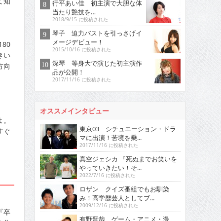
て知
行平あい佳 初主演で大胆な体
当たり艶技を…
2018/9/15 に投稿された
琴子 迫力バストを引っさげイ
メージデビュー！
80
2015/10/16 に投稿された
きい
深琴 等身大で演じた初主演作
方向
品が公開！
2017/11/16 に投稿された
オススメインタビュー
よ。
東京03 シチュエーション・ドラ
すぐ
マに出演！苦境を乗...
2017/11/16 に投稿された
真空ジェシカ 『死ぬまでお笑いを
やっていきたい！そ...
2022/7/16 に投稿された
ロザン クイズ番組でもお馴染
み！高学歴芸人としてブ...
2009/12/16 に投稿された
『卒
有野晋哉 ゲーム・アニメ・漫