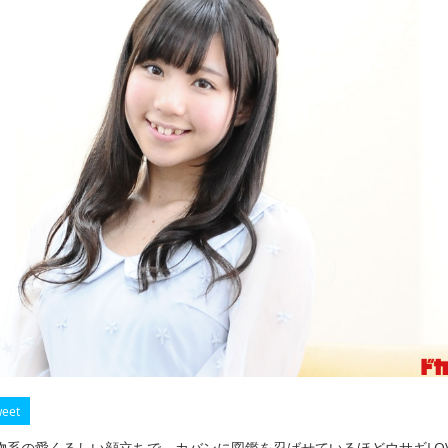
eet
物系の愛くるしい顔立ちで、カバンに図鑑を忍ばせているほどウサギLOV