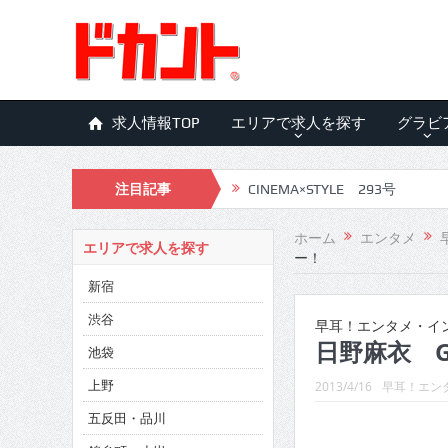
求人情報TOP
エリアで求人を探す
グラビ
注目記事
CINEMA×STYLE 293号
CINEMA×STYLE 292号
ホーム
エンタメ
エリアで求人を探す
ー！
CINEMA×STYLE 291号
新宿
CINEMA×STYLE 290号
渋谷
早耳！エンタメ・インタ
CINEMA×STYLE 289号
日野麻衣 Gi
池袋
CINEMA×STYLE 288号
上野
2013/4/16
早耳！エンタ
五反田・品川
CINEMA×STYLE 287号