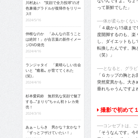
ないんですよ。ちょ
川村あい “笑顔で全力投球”の才
って新鮮でした」
色兼備グラドルが復帰作をリリー
ス!!
2024/5/16
──体が柔らかくな
「４歳から15歳まで
仲根なのか 「みんなの言うこと
度開脚するのも、楽
は絶対！」が合言葉の新作イメー
し、ダイエットもし
ジDVD発売
転換したんです。胸
2024/4/16
（笑）」
ランジャタイ 「素晴らしい出会
──となると、グラビ
いと〝癒着〟が育ててくれた
「Ｇカップの胸とお
(笑)」
突然変異かも。大き
2024/4/16
垂れちゃうんですよ
杉本愛莉鈴 無邪気な笑顔で魅了
する…“まりり”ちゃん初トレカ発
売！
撮影で初めて
2024/3/16
──コンセプトは、
あぁ～しらき 男かな？女かな？
「そうなんです。今
「ずっとフザけていたい！」