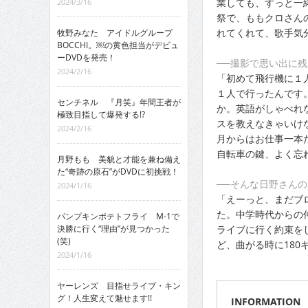
業しても、ずっと一
2024/3/16
祭で、ももクロさん
れてくれて、歌手気
牧野みなた アイドルグループ
BOCCHI。￼の黄色担当がデビュ
ーDVDを発売！
──撮影で思い出に
2024/2/16
「初めて飛行機に１
１人で行ったんです
センチネル 『月笑』年間王者が
か。英語がしゃべれ
極致目指して爆発する!?
スを教えなきゃいけ
2024/2/16
月からはお仕事一本
自転車の鍵、よく忘
月野もも 美貌と才能を兼ね備え
た“奇跡の原石”がDVDに初挑戦！
──そんな日野さん
2024/1/16
「えーっと、まだブ
た。中学時代からの
パンプキンポテトフライ M-1で
ライブに行く約束を
決勝に行く“理由”が見つかった
(笑)
ど、曲がる時に180
2024/1/16
ヤーレンズ 目指せライブ・キン
グ！人生変えて魅せます!!
INFORMATION