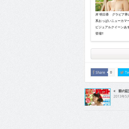
岸 明日香 グラビア界
系おっぱいニューカマ
ビジュアルクイーンあ
登場!!
Share
Tw
0
前の記
2013年5月