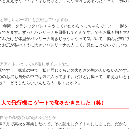
っと見えそうでドキドキしたけど、こんな着方もあるんだ～って、初め
いと難しいポーズにも挑戦していますね。
11年間、クラシックバレエをやっていたからへっちゃらですよ！ 脚を1
々できます。ずっとバレリーナを目指してたんです。でもお尻も胸も大
てみたけど体型がバレリーナ向きじゃないなって気づいて、悩んだ末に
とお尻が私のように大きいバレリーナの人って、見たことないですよね
アアイドルとしての“推しポイント”は。
尻です！ 家族の中で、私と同じくらいの大きさの胸の人いないんです
めのお尻も自分の中では気に入ってます。だけどお尻って、鍛えないと
ね？ どうしたらいいんだろう…歩くとか？」
１人で飛行機に ゲートで恥をかきました（笑）
ご自身の高校時代の思い出だとか。
年３月で高校を卒業したので、その記念にタイトルにしました。だから