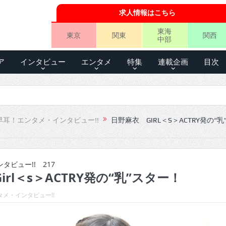
求人情報はこちら
東海
東京
関東
関西
中部
ア
インタビュー
エンタメ
特集
連載企画
目次
早耳！エンタメ・インタビュー!!
日野麻衣 GIRL＜S＞ACTRY発の“乳
ビュー!! 217
rl＜s＞ACTRY発の“乳”スター！
メ・インタビュー!!