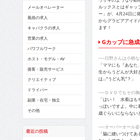
ルックスとはギャッ
メールオペレーター
ー」が、4月24日
風俗の求人
からグラビアアイド
ます！
キャバクラの求人
営業の求人
Gカップに急成
パワフルワーク
──日野さんは小柄
ホスト・モデル・AV
「ママにも『あなた
接客・販売サービス
生からうどんが大好
は…“うどん乳”？」
クリエイティブ
ドライバー
──ＤＶＤでもその
「はい！ 水着はも
副業・在宅・独立
っぽいですよ。中に
その他
歳ぐらいにならない
──オーバーオール
最近の投稿
「脇に縫いつけてあ