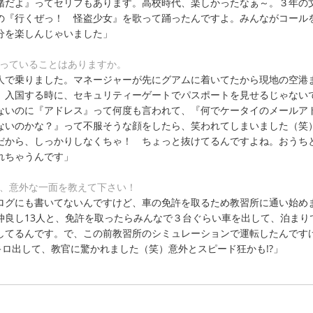
緒だよ』ってセリフもあります。高校時代、楽しかったなぁ～。３年の
の『行くぜっ！ 怪盗少女』を歌って踊ったんですよ。みんながコール
分を楽しんじゃいました」
残っていることはありますか。
人で乗りました。マネージャーが先にグアムに着いてたから現地の空港
。入国する時に、セキュリティーゲートでパスポートを見せるじゃない
ないのに『アドレス』って何度も言われて、『何でケータイのメールア
ないのかな？』って不服そうな顔をしたら、笑われてしまいました（笑
だから、しっかりしなくちゃ！ ちょっと抜けてるんですよね。おうち
れちゃうんです」
の、意外な一面を教えて下さい！
ログにも書いてないんですけど、車の免許を取るため教習所に通い始め
仲良し13人と、免許を取ったらみんなで３台ぐらい車を出して、泊まり
してるんです。で、この前教習所のシミュレーションで運転したんです
キロ出して、教官に驚かれました（笑）意外とスピード狂かも!?」