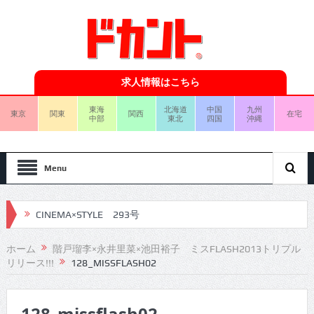
求人情報はこちら
東海
北海道
中国
九州
東京
関東
関西
在宅
中部
東北
四国
沖縄
Menu
CINEMA×STYLE 293号
CINEMA×STYLE 292号
ホーム
階戸瑠李×永井里菜×池田裕子 ミスFLASH2013トリプル
リリース!!!
128_MISSFLASH02
CINEMA×STYLE 291号
CINEMA×STYLE 290号