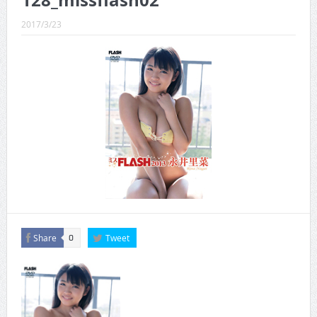
128_missflash02
CINEMA×STYLE 289号
2017/3/23
CINEMA×STYLE 288号
CINEMA×STYLE 287号
CINEMA×STYLE 286号
CINEMA×STYLE 285号
CINEMA×STYLE 294号
Share
Tweet
0