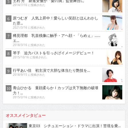
土村 芳 新進女優が「愛の渦」監督舞台に
2014/7/16 に投稿された
原つむぎ 人気上昇中！愛らしい笑顔とほんわかし
た雰...
2021/3/16 に投稿された
稀見理都 乳首残像に触手・アヘ顔・「らめぇ」……
エ...
2018/3/16 に投稿された
琴子 迫力バストを引っさげイメージデビュー！
2015/10/16 に投稿された
行平あい佳 初主演で大胆な体当たり艶技を…
2018/9/15 に投稿された
青山ひかる 童顔柔らかＩカップは天下無敵の破壊
力！...
2015/2/16 に投稿された
オススメインタビュー
東京03 シチュエーション・ドラマに出演！苦境を乗...