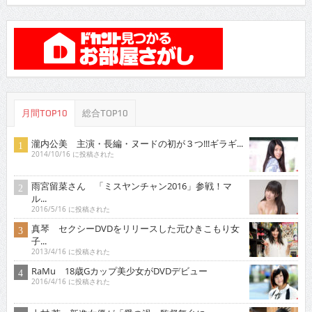
月間TOP10
総合TOP10
瀧内公美 主演・長編・ヌードの初が３つ!!!ギラギ...
2014/10/16 に投稿された
雨宮留菜さん 「ミスヤンチャン2016」参戦！マ
ル...
2016/5/16 に投稿された
真琴 セクシーDVDをリリースした元ひきこもり女
子...
2013/4/16 に投稿された
RaMu 18歳Gカップ美少女がDVDデビュー
2016/4/16 に投稿された