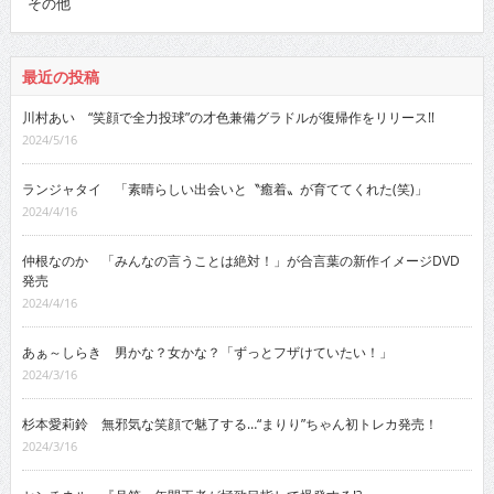
その他
最近の投稿
川村あい “笑顔で全力投球”の才色兼備グラドルが復帰作をリリース!!
2024/5/16
ランジャタイ 「素晴らしい出会いと〝癒着〟が育ててくれた(笑)」
2024/4/16
仲根なのか 「みんなの言うことは絶対！」が合言葉の新作イメージDVD
発売
2024/4/16
あぁ～しらき 男かな？女かな？「ずっとフザけていたい！」
2024/3/16
杉本愛莉鈴 無邪気な笑顔で魅了する…“まりり”ちゃん初トレカ発売！
2024/3/16