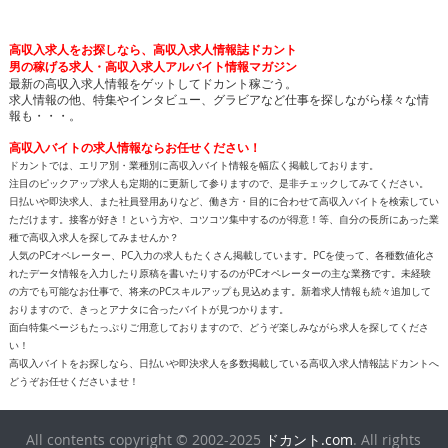
高収入求人をお探しなら、高収入求人情報誌ドカント
男の稼げる求人・高収入求人アルバイト情報マガジン
最新の高収入求人情報をゲットしてドカント稼ごう。
求人情報の他、特集やインタビュー、グラビアなど仕事を探しながら様々な情
報も・・・。
高収入バイトの求人情報ならお任せください！
ドカントでは、エリア別・業種別に高収入バイト情報を幅広く掲載しております。
注目のピックアップ求人も定期的に更新して参りますので、是非チェックしてみてください。
日払いや即決求人、また社員登用ありなど、働き方・目的に合わせて高収入バイトを検索してい
ただけます。接客が好き！という方や、コツコツ集中するのが得意！等、自分の長所にあった業
種で高収入求人を探してみませんか？
人気のPCオペレーター、PC入力の求人もたくさん掲載しています。PCを使って、各種数値化さ
れたデータ情報を入力したり原稿を書いたりするのがPCオペレーターの主な業務です。未経験
の方でも可能なお仕事で、将来のPCスキルアップも見込めます。新着求人情報も続々追加して
おりますので、きっとアナタに合ったバイトが見つかります。
面白特集ページもたっぷりご用意しておりますので、どうぞ楽しみながら求人を探してくださ
い！
高収入バイトをお探しなら、日払いや即決求人を多数掲載している高収入求人情報誌ドカントへ
どうぞお任せくださいませ！
All contents copyright © 2002-2025
ドカント.com
. All rights