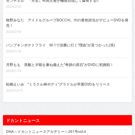
センチネル 『月笑』年間王者が極致目指して爆発する!?
2024/2/16
牧野みなた アイドルグループBOCCHI。￼の黄色担当がデビューDVDを発
売！
2024/2/16
パンプキンポテトフライ M-1で決勝に行く“理由”が見つかった(笑)
2024/1/16
月野もも 美貌と才能を兼ね備えた“奇跡の原石”がDVDに初挑戦！
2024/1/16
松嶋えいみ “ミラクル神ボディ”グラドルが卒業DVDをリリース
2023/12/15
ドカントニュース
DNA～ドカントニュースアカデミー～261号vol.4