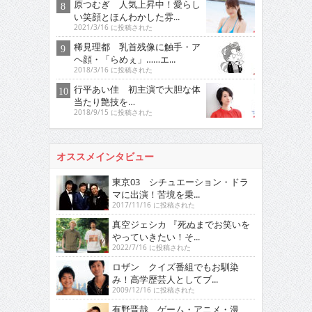
原つむぎ 人気上昇中！愛らし
い笑顔とほんわかした雰...
2021/3/16 に投稿された
稀見理都 乳首残像に触手・ア
ヘ顔・「らめぇ」……エ...
2018/3/16 に投稿された
行平あい佳 初主演で大胆な体
当たり艶技を…
2018/9/15 に投稿された
オススメインタビュー
東京03 シチュエーション・ドラ
マに出演！苦境を乗...
2017/11/16 に投稿された
真空ジェシカ 『死ぬまでお笑いを
やっていきたい！そ...
2022/7/16 に投稿された
ロザン クイズ番組でもお馴染
み！高学歴芸人としてブ...
2009/12/16 に投稿された
有野晋哉 ゲーム・アニメ・漫