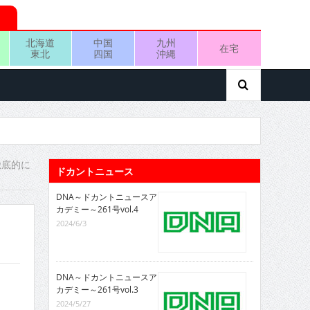
北海道
中国
九州
在宅
東北
四国
沖縄
徹底的に
ドカントニュース
DNA～ドカントニュースア
カデミー～261号vol.4
2024/6/3
DNA～ドカントニュースア
カデミー～261号vol.3
2024/5/27