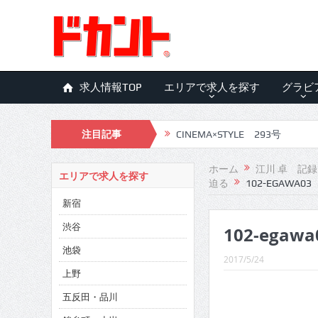
求人情報TOP
エリアで求人を探す
グラビ
注目記事
CINEMA×STYLE 293号
CINEMA×STYLE 292号
ホーム
江川 卓 記
エリアで求人を探す
迫る
102-EGAWA03
CINEMA×STYLE 291号
新宿
CINEMA×STYLE 290号
渋谷
102-egawa
CINEMA×STYLE 289号
池袋
2017/5/24
CINEMA×STYLE 288号
上野
五反田・品川
CINEMA×STYLE 287号