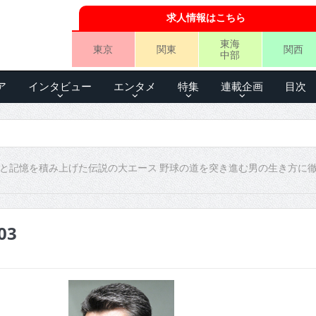
求人情報はこちら
東海
東京
関東
関西
中部
ア
インタビュー
エンタメ
特集
連載企画
目次
録と記憶を積み上げた伝説の大エース 野球の道を突き進む男の生き方に
03