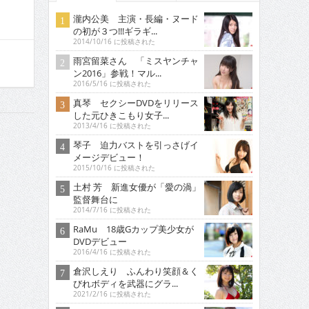
瀧内公美 主演・長編・ヌード
の初が３つ!!!ギラギ...
2014/10/16 に投稿された
雨宮留菜さん 「ミスヤンチャ
ン2016」参戦！マル...
2016/5/16 に投稿された
真琴 セクシーDVDをリリース
した元ひきこもり女子...
2013/4/16 に投稿された
琴子 迫力バストを引っさげイ
メージデビュー！
2015/10/16 に投稿された
土村 芳 新進女優が「愛の渦」
監督舞台に
2014/7/16 に投稿された
RaMu 18歳Gカップ美少女が
DVDデビュー
2016/4/16 に投稿された
倉沢しえり ふんわり笑顔＆く
びれボディを武器にグラ...
2021/2/16 に投稿された