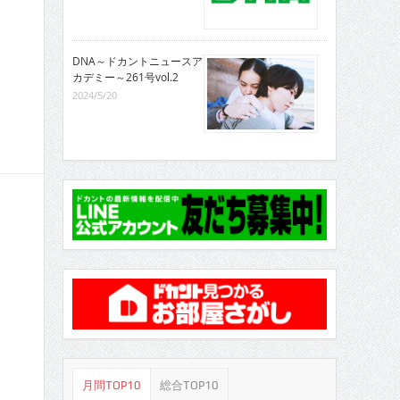
DNA～ドカントニュースア
カデミー～261号vol.2
2024/5/20
月間TOP10
総合TOP10