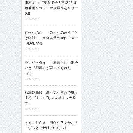
川村あい “笑顔で全力投球”の才
色兼備グラドルが復帰作をリリー
ス!!
2024/5/16
仲根なのか 「みんなの言うこと
は絶対！」が合言葉の新作イメー
ジDVD発売
2024/4/16
ランジャタイ 「素晴らしい出会
いと〝癒着〟が育ててくれた
(笑)」
2024/4/16
杉本愛莉鈴 無邪気な笑顔で魅了
する…“まりり”ちゃん初トレカ発
売！
2024/3/16
あぁ～しらき 男かな？女かな？
「ずっとフザけていたい！」