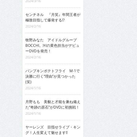
2024/3/16
センチネル 『月笑』年間王者が
極致目指して爆発する!?
2024/2/16
牧野みなた アイドルグループ
BOCCHI。￼の黄色担当がデビュ
ーDVDを発売！
2024/2/16
パンプキンポテトフライ M-1で
決勝に行く“理由”が見つかった
(笑)
2024/1/16
月野もも 美貌と才能を兼ね備え
た“奇跡の原石”がDVDに初挑戦！
2024/1/16
ヤーレンズ 目指せライブ・キン
グ！人生変えて魅せます!!