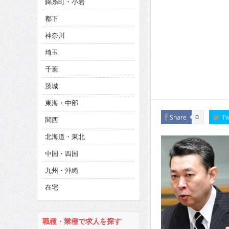
錦糸町・小岩
CINEMA×STYLE 286号
都下
CINEMA×STYLE 285号
神奈川
CINEMA×STYLE 294号
埼玉
千葉
茨城
東海・中部
Share
Tw
0
関西
北海道・東北
中国・四国
九州・沖縄
在宅
職種・業種で求人を探す