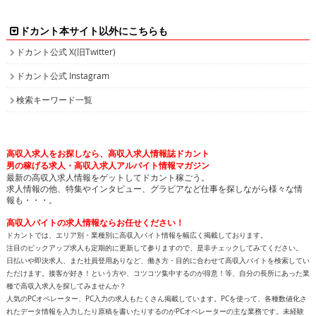
ドカント本サイト以外にこちらも
ドカント公式 X(旧Twitter)
ドカント公式 Instagram
検索キーワード一覧
高収入求人をお探しなら、高収入求人情報誌ドカント
男の稼げる求人・高収入求人アルバイト情報マガジン
最新の高収入求人情報をゲットしてドカント稼ごう。
求人情報の他、特集やインタビュー、グラビアなど仕事を探しながら様々な情
報も・・・。
高収入バイトの求人情報ならお任せください！
ドカントでは、エリア別・業種別に高収入バイト情報を幅広く掲載しております。
注目のピックアップ求人も定期的に更新して参りますので、是非チェックしてみてください。
日払いや即決求人、また社員登用ありなど、働き方・目的に合わせて高収入バイトを検索してい
ただけます。接客が好き！という方や、コツコツ集中するのが得意！等、自分の長所にあった業
種で高収入求人を探してみませんか？
人気のPCオペレーター、PC入力の求人もたくさん掲載しています。PCを使って、各種数値化さ
れたデータ情報を入力したり原稿を書いたりするのがPCオペレーターの主な業務です。未経験