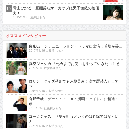
青山ひかる 童顔柔らかＩカップは天下無敵の破壊
力！...
2015/2/16 に投稿された
オススメインタビュー
東京03 シチュエーション・ドラマに出演！苦境を乗...
2017/11/16 に投稿された
真空ジェシカ 『死ぬまでお笑いをやっていきたい！そ...
2022/7/16 に投稿された
ロザン クイズ番組でもお馴染み！高学歴芸人として
ブ...
2009/12/16 に投稿された
有野晋哉 ゲーム・アニメ・漫画・アイドルに精通！
単...
2017/5/16 に投稿された
ゴー☆ジャス 『夢が叶うというのは直線ではなくい
ろ...
2021/11/16 に投稿された