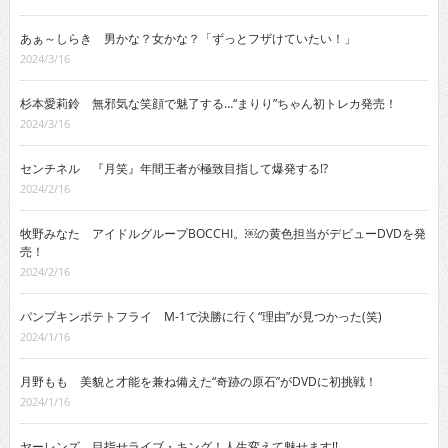
あぁ～しらき 男かな？女かな？「ずっとフザけていたい！」
2024/3/16
杉本愛莉鈴 無邪気な笑顔で魅了する…“まりり”ちゃん初トレカ発売！
2024/3/16
センチネル 『月笑』年間王者が極致目指して爆発する!?
2024/2/16
牧野みなた アイドルグループBOCCHI。￼の黄色担当がデビューDVDを発
売！
2024/2/16
パンプキンポテトフライ M-1で決勝に行く“理由”が見つかった(笑)
2024/1/16
月野もも 美貌と才能を兼ね備えた“奇跡の原石”がDVDに初挑戦！
2024/1/16
ヤーレンズ 目指せライブ・キング！人生変えて魅せます!!