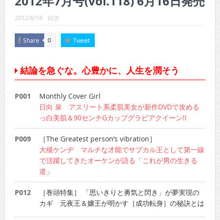
2012年7月号(vol.118) 6月16日発売
CINEMA×STYLE 289号
2012/6/16
目次
CINEMA×STYLE 288号
Share
Tweet
0
CINEMA×STYLE 287号
CINEMA×STYLE 286号
結論を急ぐな。心豊かに、人生を潤そう
CINEMA×STYLE 285号
P001
Monthly Cover Girl
CINEMA×STYLE 294号
日向 泉 アスリート系柔肌美女が新作DVDで攻める
っ白美肌＆90センチGカップグラビアクイーン!!
P009
［The Greatest person’s vibration］
大槻ケンヂ マルチな才能でサブカル王として第一線
で活躍してきたオーケンが語る「これが男の生きる
道」
P012
［巻頭特集］ 「思いきりと勇気と閃き」が夢実現の
カギ 元夜王＆嬢王が明かす［成功転身］の秘訣とは