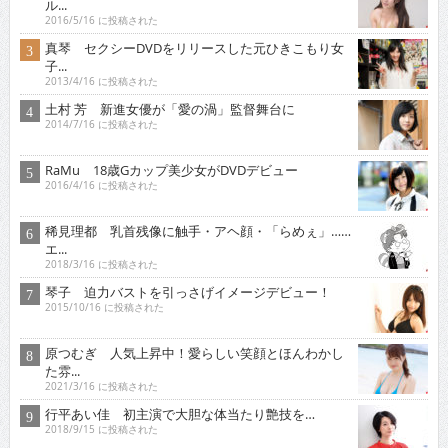
ル...
2016/5/16 に投稿された
真琴 セクシーDVDをリリースした元ひきこもり女
子...
2013/4/16 に投稿された
土村 芳 新進女優が「愛の渦」監督舞台に
2014/7/16 に投稿された
RaMu 18歳Gカップ美少女がDVDデビュー
2016/4/16 に投稿された
稀見理都 乳首残像に触手・アヘ顔・「らめぇ」……
エ...
2018/3/16 に投稿された
琴子 迫力バストを引っさげイメージデビュー！
2015/10/16 に投稿された
原つむぎ 人気上昇中！愛らしい笑顔とほんわかし
た雰...
2021/3/16 に投稿された
行平あい佳 初主演で大胆な体当たり艶技を…
2018/9/15 に投稿された