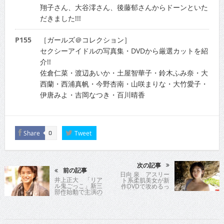
翔子さん、大谷澪さん、後藤郁さんからドーンといた
だきました!!!
P155
［ガールズ＠コレクション］
セクシーアイドルの写真集・DVDから厳選カットを紹
介!!
佐倉仁菜・渡辺あいか・土屋智華子・鈴木ふみ奈・大
西蘭・西浦真帆・今野杏南・山咲まりな・大竹愛子・
伊唐みよ・吉岡なつき・百川晴香
Share
Tweet
0
次の記事
前の記事
日向 泉 アスリー
井上正大 「リア
ト系柔肌美女が新
ル鬼ごっこ」新三
作DVDで攻めるっ
部作始動で主演の
白美肌＆90センチ
若手俳優が語り尽
Gカップグラビア
くす!!
クイーン!!