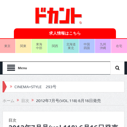
求人情報はこちら
東海
北海道
中国
九州
東京
関東
関西
在宅
中部
東北
四国
沖縄
Menu
CINEMA×STYLE 293号
CINEMA×STYLE 292号
ホーム
目次
2012年7月号(VOL.118) 6月16日発売
CINEMA×STYLE 291号
CINEMA×STYLE 290号
目次