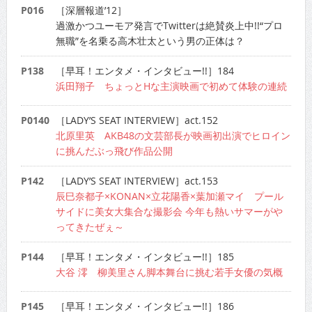
P016
［深層報道’12］
過激かつユーモア発言でTwitterは絶賛炎上中!!“プロ
無職”を名乗る高木壮太という男の正体は？
P138
［早耳！エンタメ・インタビュー!!］184
浜田翔子 ちょっとHな主演映画で初めて体験の連続
P0140
［LADY’S SEAT INTERVIEW］act.152
北原里英 AKB48の文芸部長が映画初出演でヒロイン
に挑んだぶっ飛び作品公開
P142
［LADY’S SEAT INTERVIEW］act.153
辰巳奈都子×KONAN×立花陽香×葉加瀬マイ プール
サイドに美女大集合な撮影会 今年も熱いサマーがや
ってきたぜぇ～
P144
［早耳！エンタメ・インタビュー!!］185
大谷 澪 柳美里さん脚本舞台に挑む若手女優の気概
P145
［早耳！エンタメ・インタビュー!!］186