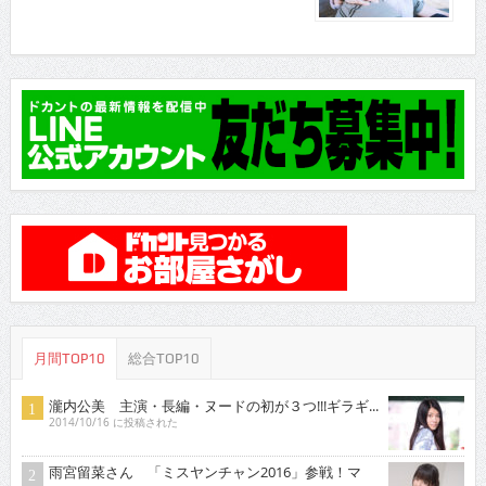
月間TOP10
総合TOP10
瀧内公美 主演・長編・ヌードの初が３つ!!!ギラギ...
2014/10/16 に投稿された
雨宮留菜さん 「ミスヤンチャン2016」参戦！マ