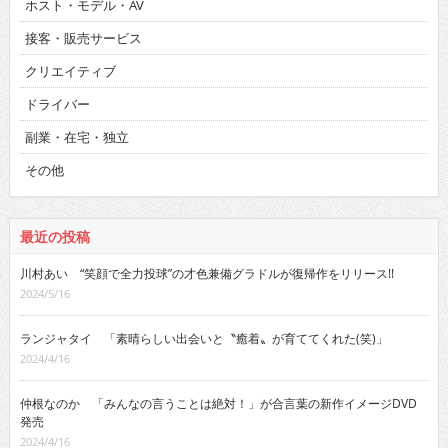
ホスト・モデル・AV
接客・販売サービス
クリエイティブ
ドライバー
副業・在宅・独立
その他
最近の投稿
川村あい “笑顔で全力投球”の才色兼備グラドルが復帰作をリリース!!
2024/5/16
ランジャタイ 「素晴らしい出会いと〝癒着〟が育ててくれた(笑)」
2024/4/16
仲根なのか 「みんなの言うことは絶対！」が合言葉の新作イメージDVD
発売
2024/4/16