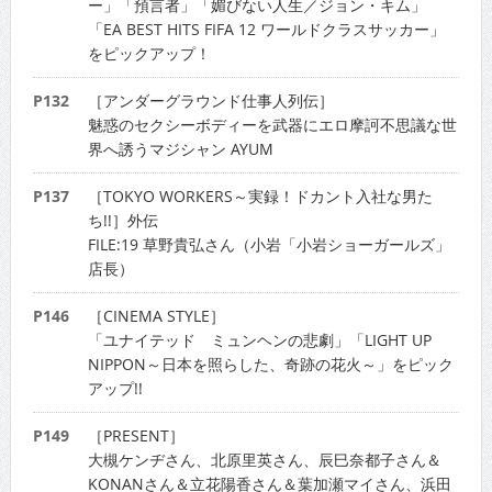
ー」「預言者」「媚びない人生／ジョン・キム」
「EA BEST HITS FIFA 12 ワールドクラスサッカー」
をピックアップ！
P132
［アンダーグラウンド仕事人列伝］
魅惑のセクシーボディーを武器にエロ摩訶不思議な世
界へ誘うマジシャン AYUM
P137
［TOKYO WORKERS～実録！ドカント入社な男た
ち!!］外伝
FILE:19 草野貴弘さん（小岩「小岩ショーガールズ」
店長）
P146
［CINEMA STYLE］
「ユナイテッド ミュンヘンの悲劇」「LIGHT UP
NIPPON～日本を照らした、奇跡の花火～」をピック
アップ!!
P149
［PRESENT］
大槻ケンヂさん、北原里英さん、辰巳奈都子さん＆
KONANさん＆立花陽香さん＆葉加瀬マイさん、浜田