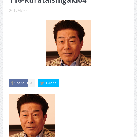
116-kurataishigaki04
CINEMA×STYLE 289号
2017/4/20
CINEMA×STYLE 288号
CINEMA×STYLE 287号
CINEMA×STYLE 286号
CINEMA×STYLE 285号
CINEMA×STYLE 294号
Share
Tweet
0