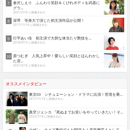
倉沢しえり ふんわり笑顔＆くびれボディを武器に
グラ...
2021/2/16 に投稿された
深琴 等身大で演じた初主演作品が公開！
2017/11/16 に投稿された
行平あい佳 初主演で大胆な体当たり艶技を…
2018/9/15 に投稿された
原つむぎ 人気上昇中！愛らしい笑顔とほんわかし
た雰...
2021/3/16 に投稿された
オススメインタビュー
東京03 シチュエーション・ドラマに出演！苦境を乗...
2017/11/16 に投稿された
真空ジェシカ 『死ぬまでお笑いをやっていきたい！そ...
2022/7/16 に投稿された
ロザン クイズ番組でもお馴染み！高学歴芸人として