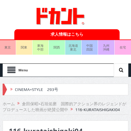
求人情報はこちら
東海
北海道
中国
九州
東京
関東
関西
在宅
中部
東北
四国
沖縄
Menu
CINEMA×STYLE 293号
CINEMA×STYLE 292号
ホーム
倉田保昭×石垣佑磨 国際的アクション界のレジェンドが
プロデュースした映画が絶賛公開中
116-KURATAISHIGAKI04
CINEMA×STYLE 291号
CINEMA×STYLE 290号