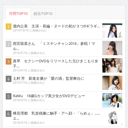
月間TOP10
総合TOP10
瀧内公美 主演・長編・ヌードの初が３つ!!!ギラギ...
2014/10/16 に投稿された
雨宮留菜さん 「ミスヤンチャン2016」参戦！マ
ル...
2016/5/16 に投稿された
真琴 セクシーDVDをリリースした元ひきこもり女
子...
2013/4/16 に投稿された
土村 芳 新進女優が「愛の渦」監督舞台に
2014/7/16 に投稿された
RaMu 18歳Gカップ美少女がDVDデビュー
2016/4/16 に投稿された
稀見理都 乳首残像に触手・アヘ顔・「らめぇ」……
エ...
2018/3/16 に投稿された