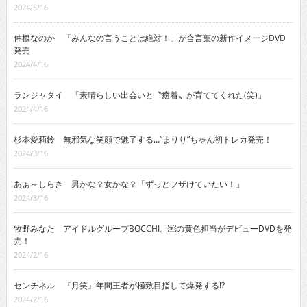
2024/5/16
仲根なのか 「みんなの言うことは絶対！」が合言葉の新作イメージDVD
発売
2024/4/16
ランジャタイ 「素晴らしい出会いと〝癒着〟が育ててくれた(笑)」
2024/4/16
杉本愛莉鈴 無邪気な笑顔で魅了する…“まりり”ちゃん初トレカ発売！
2024/3/16
あぁ～しらき 男かな？女かな？「ずっとフザけていたい！」
2024/3/16
牧野みなた アイドルグループBOCCHI。￼の黄色担当がデビューDVDを発
売！
2024/2/16
センチネル 『月笑』年間王者が極致目指して爆発する!?
2024/2/16