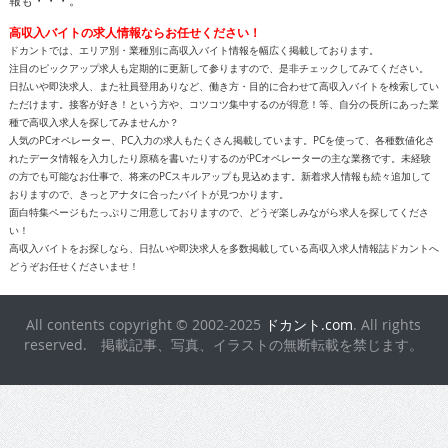
高収入バイトの求人情報ならお任せください！
ドカントでは、エリア別・業種別に高収入バイト情報を幅広く掲載しております。
注目のピックアップ求人も定期的に更新して参りますので、是非チェックしてみてください。
日払いや即決求人、また社員登用ありなど、働き方・目的に合わせて高収入バイトを検索してい
ただけます。接客が好き！という方や、コツコツ集中するのが得意！等、自分の長所にあった業
種で高収入求人を探してみませんか？
人気のPCオペレーター、PC入力の求人もたくさん掲載しています。PCを使って、各種数値化さ
れたデータ情報を入力したり原稿を書いたりするのがPCオペレーターの主な業務です。未経験
の方でも可能なお仕事で、将来のPCスキルアップも見込めます。新着求人情報も続々追加して
おりますので、きっとアナタに合ったバイトが見つかります。
面白特集ページもたっぷりご用意しておりますので、どうぞ楽しみながら求人を探してくださ
い！
高収入バイトをお探しなら、日払いや即決求人を多数掲載している高収入求人情報誌ドカントへ
どうぞお任せくださいませ！
All contents copyright © 2002-2025
ドカント.com
. All rights
reserved. 掲載記事、写真、イラストの無断転載を禁じます。