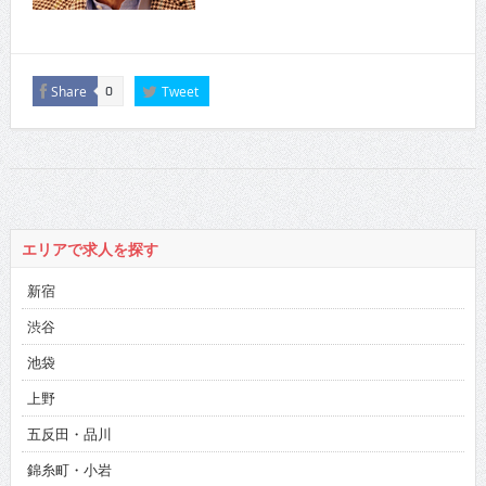
Share
Tweet
0
エリアで求人を探す
新宿
渋谷
池袋
上野
五反田・品川
錦糸町・小岩