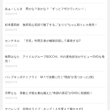
あぁ～しらき 男かな？女かな？「ずっとフザけていたい！」
2024/3/16
杉本愛莉鈴 無邪気な笑顔で魅了する…“まりり”ちゃん初トレカ発売！
2024/3/16
センチネル 『月笑』年間王者が極致目指して爆発する!?
2024/2/16
牧野みなた アイドルグループBOCCHI。￼の黄色担当がデビューDVDを発
売！
2024/2/16
パンプキンポテトフライ M-1で決勝に行く“理由”が見つかった(笑)
2024/1/16
月野もも 美貌と才能を兼ね備えた“奇跡の原石”がDVDに初挑戦！
2024/1/16
ヤーレンズ 目指せライブ・キング！人生変えて魅せます!!