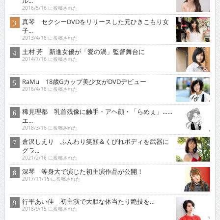
ル...
2016/5/16 に投稿された
真琴 セクシーDVDをリリースした元ひきこもり女
子...
2013/4/16 に投稿された
土村 芳 新進女優が「愛の渦」監督舞台に
2014/7/16 に投稿された
RaMu 18歳Gカップ美少女がDVDデビュー
2016/4/16 に投稿された
稀見理都 乳首残像に触手・アヘ顔・「らめぇ」……
エ...
2018/3/16 に投稿された
倉沢しえり ふんわり笑顔＆くびれボディを武器に
グラ...
2021/2/16 に投稿された
深琴 等身大で演じた初主演作品が公開！
2017/11/16 に投稿された
行平あい佳 初主演で大胆な体当たり艶技を…
2018/9/15 に投稿された