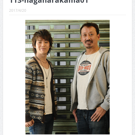
113-nagaharakama01
CINEMA×STYLE 289号
2017/4/20
CINEMA×STYLE 288号
CINEMA×STYLE 287号
CINEMA×STYLE 286号
CINEMA×STYLE 285号
CINEMA×STYLE 294号