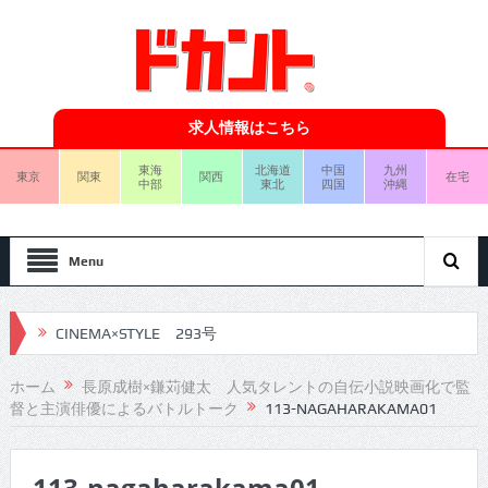
求人情報はこちら
東海
北海道
中国
九州
東京
関東
関西
在宅
中部
東北
四国
沖縄
Menu
CINEMA×STYLE 293号
CINEMA×STYLE 292号
ホーム
長原成樹×鎌苅健太 人気タレントの自伝小説映画化で監
督と主演俳優によるバトルトーク
113-NAGAHARAKAMA01
CINEMA×STYLE 291号
CINEMA×STYLE 290号