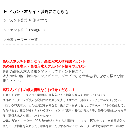
ドカント本サイト以外にこちらも
ドカント公式 X(旧Twitter)
ドカント公式 Instagram
検索キーワード一覧
高収入求人をお探しなら、高収入求人情報誌ドカント
男の稼げる求人・高収入求人アルバイト情報マガジン
最新の高収入求人情報をゲットしてドカント稼ごう。
求人情報の他、特集やインタビュー、グラビアなど仕事を探しながら様々な情
報も・・・。
高収入バイトの求人情報ならお任せください！
ドカントでは、エリア別・業種別に高収入バイト情報を幅広く掲載しております。
注目のピックアップ求人も定期的に更新して参りますので、是非チェックしてみてください。
日払いや即決求人、また社員登用ありなど、働き方・目的に合わせて高収入バイトを検索してい
ただけます。接客が好き！という方や、コツコツ集中するのが得意！等、自分の長所にあった業
種で高収入求人を探してみませんか？
人気のPCオペレーター、PC入力の求人もたくさん掲載しています。PCを使って、各種数値化さ
れたデータ情報を入力したり原稿を書いたりするのがPCオペレーターの主な業務です。未経験