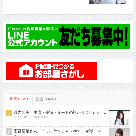
月間TOP10
総合TOP10
瀧内公美 主演・長編・ヌードの初が３つ!!!ギラギ...
2014/10/16 に投稿された
雨宮留菜さん 「ミスヤンチャン2016」参戦！マ