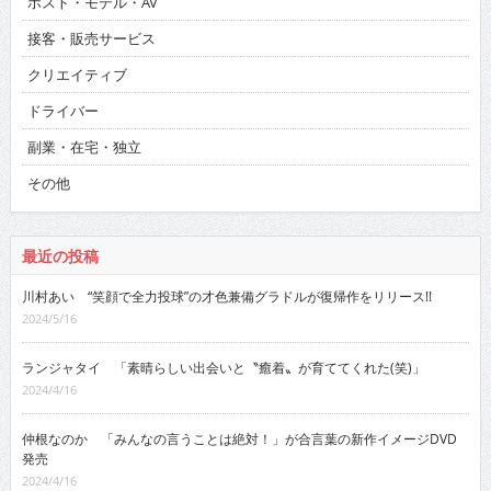
ホスト・モデル・AV
接客・販売サービス
クリエイティブ
ドライバー
副業・在宅・独立
その他
最近の投稿
川村あい “笑顔で全力投球”の才色兼備グラドルが復帰作をリリース!!
2024/5/16
ランジャタイ 「素晴らしい出会いと〝癒着〟が育ててくれた(笑)」
2024/4/16
仲根なのか 「みんなの言うことは絶対！」が合言葉の新作イメージDVD
発売
2024/4/16