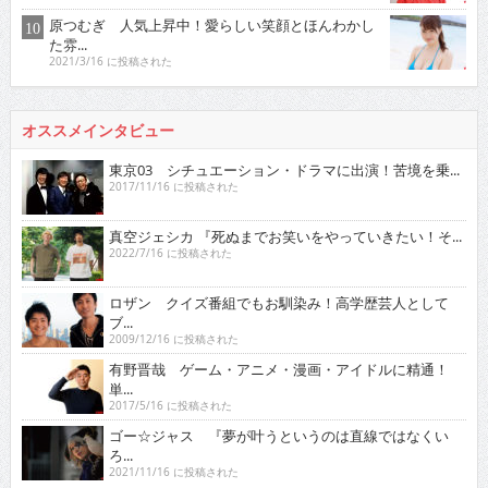
原つむぎ 人気上昇中！愛らしい笑顔とほんわかし
た雰...
2021/3/16 に投稿された
オススメインタビュー
東京03 シチュエーション・ドラマに出演！苦境を乗...
2017/11/16 に投稿された
真空ジェシカ 『死ぬまでお笑いをやっていきたい！そ...
2022/7/16 に投稿された
ロザン クイズ番組でもお馴染み！高学歴芸人として
ブ...
2009/12/16 に投稿された
有野晋哉 ゲーム・アニメ・漫画・アイドルに精通！
単...
2017/5/16 に投稿された
ゴー☆ジャス 『夢が叶うというのは直線ではなくい
ろ...
2021/11/16 に投稿された