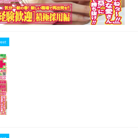
eet
eet