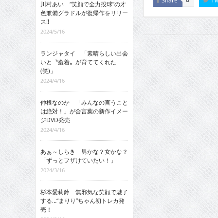
川村あい “笑顔で全力投球”の才
色兼備グラドルが復帰作をリリー
ス!!
2024/5/16
ランジャタイ 「素晴らしい出会
いと〝癒着〟が育ててくれた
(笑)」
2024/4/16
仲根なのか 「みんなの言うこと
は絶対！」が合言葉の新作イメー
ジDVD発売
2024/4/16
あぁ～しらき 男かな？女かな？
「ずっとフザけていたい！」
2024/3/16
杉本愛莉鈴 無邪気な笑顔で魅了
する…“まりり”ちゃん初トレカ発
売！