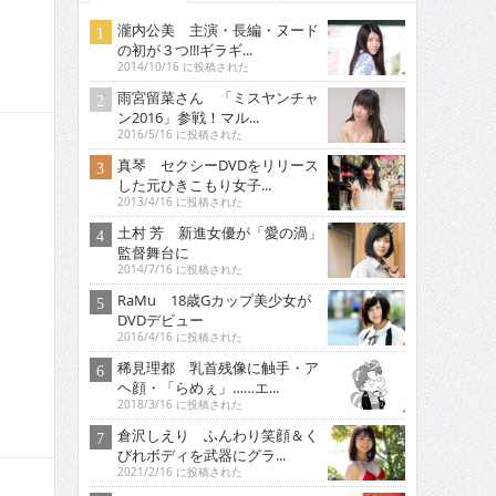
瀧内公美 主演・長編・ヌード
の初が３つ!!!ギラギ...
2014/10/16 に投稿された
雨宮留菜さん 「ミスヤンチャ
ン2016」参戦！マル...
2016/5/16 に投稿された
真琴 セクシーDVDをリリース
した元ひきこもり女子...
2013/4/16 に投稿された
土村 芳 新進女優が「愛の渦」
監督舞台に
2014/7/16 に投稿された
RaMu 18歳Gカップ美少女が
DVDデビュー
2016/4/16 に投稿された
稀見理都 乳首残像に触手・ア
ヘ顔・「らめぇ」……エ...
2018/3/16 に投稿された
倉沢しえり ふんわり笑顔＆く
びれボディを武器にグラ...
2021/2/16 に投稿された