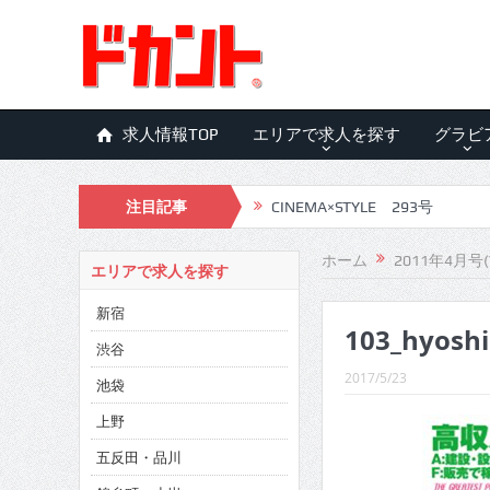
求人情報TOP
エリアで求人を探す
グラビ
注目記事
CINEMA×STYLE 293号
CINEMA×STYLE 292号
ホーム
2011年4月号(
エリアで求人を探す
CINEMA×STYLE 291号
新宿
103_hyoshi
CINEMA×STYLE 290号
渋谷
CINEMA×STYLE 289号
2017/5/23
池袋
CINEMA×STYLE 288号
上野
五反田・品川
CINEMA×STYLE 287号