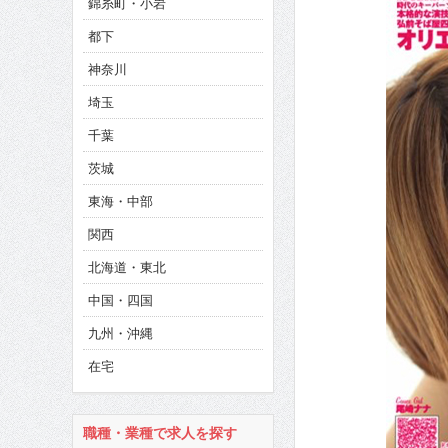
錦糸町・小岩
CINEMA×STYLE 286号
都下
CINEMA×STYLE 285号
神奈川
CINEMA×STYLE 294号
埼玉
千葉
茨城
東海・中部
関西
北海道・東北
中国・四国
九州・沖縄
在宅
職種・業種で求人を探す