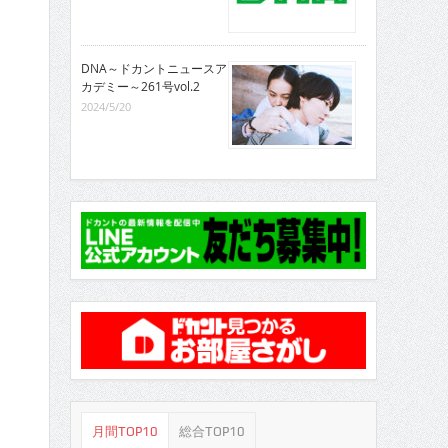
DNA～ドカントニュースア
カデミー～261号vol.2
2024/5/20
月間TOP10
総合TOP10