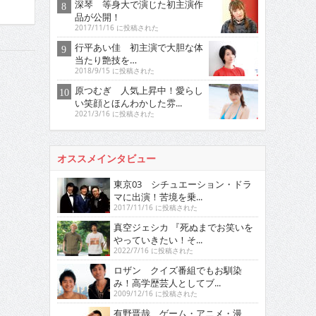
深琴 等身大で演じた初主演作
品が公開！
2017/11/16 に投稿された
行平あい佳 初主演で大胆な体
当たり艶技を…
2018/9/15 に投稿された
原つむぎ 人気上昇中！愛らし
い笑顔とほんわかした雰...
2021/3/16 に投稿された
オススメインタビュー
東京03 シチュエーション・ドラ
マに出演！苦境を乗...
2017/11/16 に投稿された
真空ジェシカ 『死ぬまでお笑いを
やっていきたい！そ...
2022/7/16 に投稿された
ロザン クイズ番組でもお馴染
み！高学歴芸人としてブ...
2009/12/16 に投稿された
有野晋哉 ゲーム・アニメ・漫