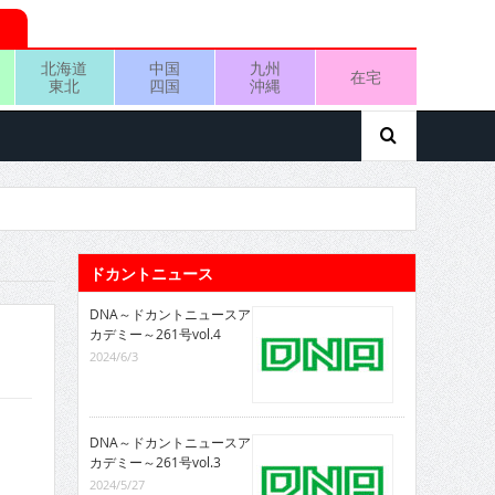
北海道
中国
九州
在宅
東北
四国
沖縄
ドカントニュース
DNA～ドカントニュースア
カデミー～261号vol.4
2024/6/3
DNA～ドカントニュースア
カデミー～261号vol.3
2024/5/27