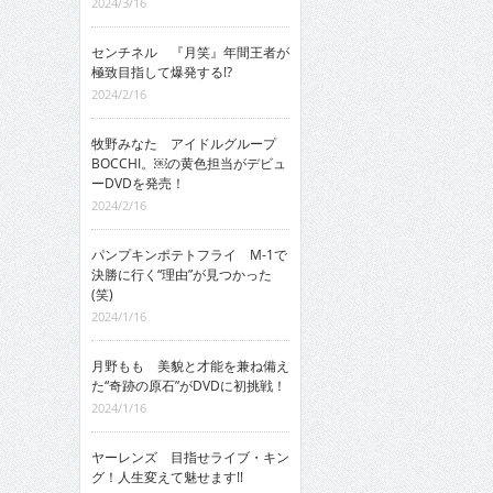
2024/3/16
センチネル 『月笑』年間王者が
極致目指して爆発する!?
2024/2/16
牧野みなた アイドルグループ
BOCCHI。￼の黄色担当がデビュ
ーDVDを発売！
2024/2/16
パンプキンポテトフライ M-1で
決勝に行く“理由”が見つかった
(笑)
2024/1/16
月野もも 美貌と才能を兼ね備え
た“奇跡の原石”がDVDに初挑戦！
2024/1/16
ヤーレンズ 目指せライブ・キン
グ！人生変えて魅せます!!