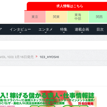
求人情報はこちら
東海
東京
関東
関西
中部
ア
インタビュー
エンタメ
特集
連載企画
目次
VOL.103) 3月16日発売
103_HYOSHI