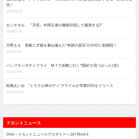
売！
2024/2/16
センチネル 『月笑』年間王者が極致目指して爆発する!?
2024/2/16
月野もも 美貌と才能を兼ね備えた“奇跡の原石”がDVDに初挑戦！
2024/1/16
パンプキンポテトフライ M-1で決勝に行く“理由”が見つかった(笑)
2024/1/16
松嶋えいみ “ミラクル神ボディ”グラドルが卒業DVDをリリース
2023/12/15
ドカントニュース
DNA～ドカントニュースアカデミー～261号vol.4