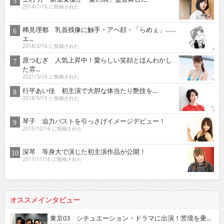
2014/7/16 に投稿された
稀見理都 乳首残像に触手・アヘ顔・「らめぇ」……
エ...
2018/3/16 に投稿された
原つむぎ 人気上昇中！愛らしい笑顔とほんわかし
た雰...
2021/3/16 に投稿された
行平あい佳 初主演で大胆な体当たり艶技を…
2018/9/15 に投稿された
琴子 迫力バストを引っさげイメージデビュー！
2015/10/16 に投稿された
深琴 等身大で演じた初主演作品が公開！
2017/11/16 に投稿された
オススメインタビュー
東京03 シチュエーション・ドラマに出演！苦境を乗...