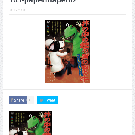
CINEMA×STYLE 289号
2017/4/20
CINEMA×STYLE 288号
CINEMA×STYLE 287号
CINEMA×STYLE 286号
CINEMA×STYLE 285号
CINEMA×STYLE 294号
Share
Tweet
0