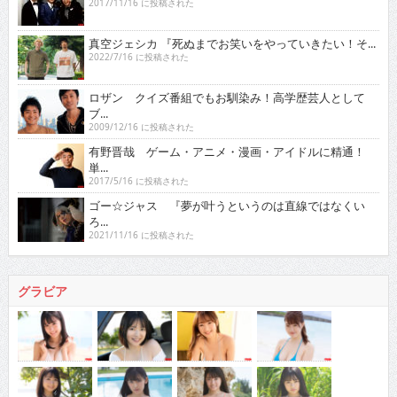
2017/11/16 に投稿された
真空ジェシカ 『死ぬまでお笑いをやっていきたい！そ...
2022/7/16 に投稿された
ロザン クイズ番組でもお馴染み！高学歴芸人として
ブ...
2009/12/16 に投稿された
有野晋哉 ゲーム・アニメ・漫画・アイドルに精通！
単...
2017/5/16 に投稿された
ゴー☆ジャス 『夢が叶うというのは直線ではなくい
ろ...
2021/11/16 に投稿された
グラビア