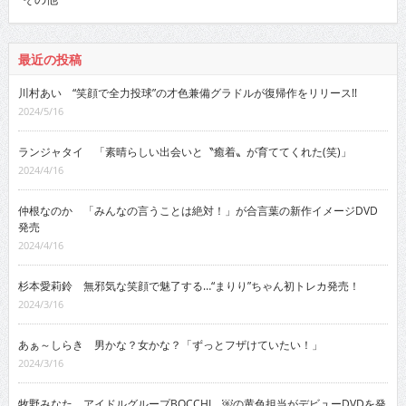
最近の投稿
川村あい “笑顔で全力投球”の才色兼備グラドルが復帰作をリリース!!
2024/5/16
ランジャタイ 「素晴らしい出会いと〝癒着〟が育ててくれた(笑)」
2024/4/16
仲根なのか 「みんなの言うことは絶対！」が合言葉の新作イメージDVD
発売
2024/4/16
杉本愛莉鈴 無邪気な笑顔で魅了する…“まりり”ちゃん初トレカ発売！
2024/3/16
あぁ～しらき 男かな？女かな？「ずっとフザけていたい！」
2024/3/16
牧野みなた アイドルグループBOCCHI。￼の黄色担当がデビューDVDを発