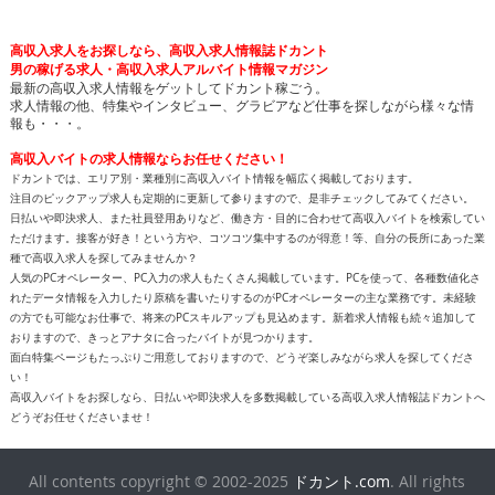
高収入求人をお探しなら、高収入求人情報誌ドカント
男の稼げる求人・高収入求人アルバイト情報マガジン
最新の高収入求人情報をゲットしてドカント稼ごう。
求人情報の他、特集やインタビュー、グラビアなど仕事を探しながら様々な情
報も・・・。
高収入バイトの求人情報ならお任せください！
ドカントでは、エリア別・業種別に高収入バイト情報を幅広く掲載しております。
注目のピックアップ求人も定期的に更新して参りますので、是非チェックしてみてください。
日払いや即決求人、また社員登用ありなど、働き方・目的に合わせて高収入バイトを検索してい
ただけます。接客が好き！という方や、コツコツ集中するのが得意！等、自分の長所にあった業
種で高収入求人を探してみませんか？
人気のPCオペレーター、PC入力の求人もたくさん掲載しています。PCを使って、各種数値化さ
れたデータ情報を入力したり原稿を書いたりするのがPCオペレーターの主な業務です。未経験
の方でも可能なお仕事で、将来のPCスキルアップも見込めます。新着求人情報も続々追加して
おりますので、きっとアナタに合ったバイトが見つかります。
面白特集ページもたっぷりご用意しておりますので、どうぞ楽しみながら求人を探してくださ
い！
高収入バイトをお探しなら、日払いや即決求人を多数掲載している高収入求人情報誌ドカントへ
どうぞお任せくださいませ！
All contents copyright © 2002-2025
ドカント.com
. All rights