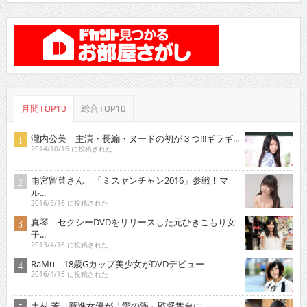
月間TOP10
総合TOP10
瀧内公美 主演・長編・ヌードの初が３つ!!!ギラギ...
2014/10/16 に投稿された
雨宮留菜さん 「ミスヤンチャン2016」参戦！マ
ル...
2016/5/16 に投稿された
真琴 セクシーDVDをリリースした元ひきこもり女
子...
2013/4/16 に投稿された
RaMu 18歳Gカップ美少女がDVDデビュー
2016/4/16 に投稿された
土村 芳 新進女優が「愛の渦」監督舞台に