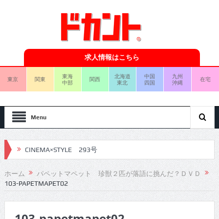
求人情報はこちら
東海
北海道
中国
九州
東京
関東
関西
在宅
中部
東北
四国
沖縄
Menu
CINEMA×STYLE 293号
CINEMA×STYLE 292号
ホーム
パペットマペット 珍獣２匹が落語に挑んだ？ＤＶＤ
103-PAPETMAPET02
CINEMA×STYLE 291号
CINEMA×STYLE 290号
103-papetmapet02